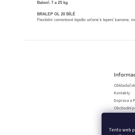
Balení: 7 a 25 kg
BRALEP OL 20 BÍLÉ
Flexibilní cementové lepidlo určené k lepení kamene, 
Z
á
p
a
t
Informac
í
Obkladačsk
Kontakty
Doprava a P
Obchodní 
Podmínky o
údajů
Blog
Tento web p