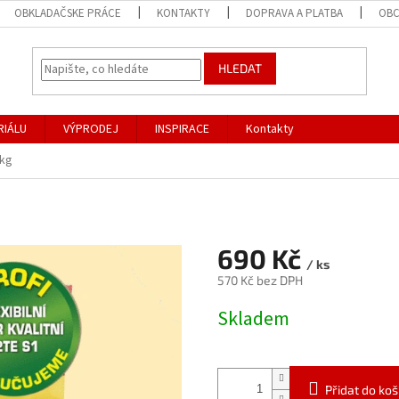
OBKLADAČSKE PRÁCE
KONTAKTY
DOPRAVA A PLATBA
OBC
HLEDAT
RIÁLU
VÝPRODEJ
INSPIRACE
Kontakty
5kg
690 Kč
/ ks
570 Kč bez DPH
Měrná
Skladem
cena:
Přidat do koš