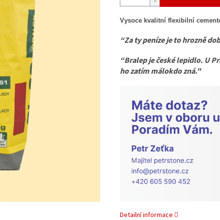
Vysoce kvalitní flexibilní cement
“Za ty peníze je to hrozně dob
“Bralep je české lepidlo. U Pra
ho zatím málokdo zná."
Detailní informace