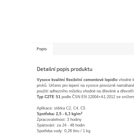
Popis
Detailní popis produktu
Vysoce kvalitní flexibilní cementové lepidlo
vhodné k
prvků. Určeno pro lepení na vysoce provozně namáhané
použití adhezního můstku vhodné na dřevěné a dřevotř
Typ C2TE S1
podle ČSN EN 12004+A1:2012 se snížený
Aplikace: stěrka C2, C4, C5
2
Spotřeba: 2,5
- 6,3 kg/m
Zpracovatelnost: 3 hodiny
Spárování: za 24 - 48 hodin
Spotřeba vody: 0,28 litru / 1 kg