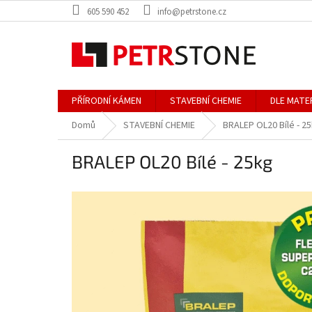
Přejít
605 590 452
info@petrstone.cz
na
obsah
PŘÍRODNÍ KÁMEN
STAVEBNÍ CHEMIE
DLE MATE
Domů
STAVEBNÍ CHEMIE
BRALEP OL20 Bílé - 2
BRALEP OL20 Bílé - 25kg