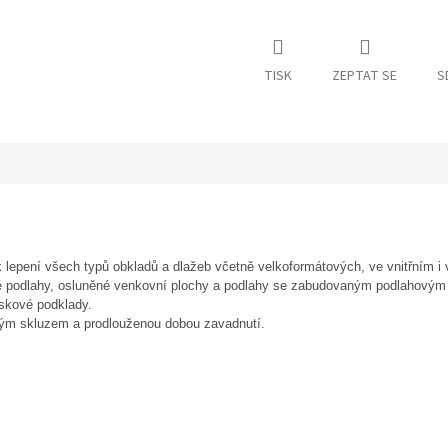
TISK
ZEPTAT SE
S
 lepení všech typů obkladů a dlažeb včetně velkoformátových, ve vnitřním i
 podlahy, osluněné venkovní plochy a podlahy se zabudovaným podlahovým t
ískové podklady.
m skluzem a prodlouženou dobou zavadnutí.