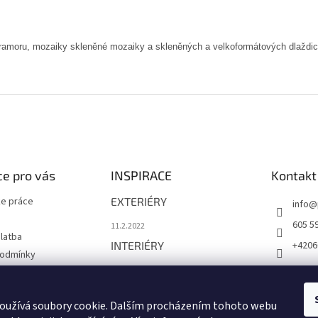
mramoru, mozaiky skleněné mozaiky a skleněných a velkoformátových dlaždic
e pro vás
INSPIRACE
Kontakt
e práce
EXTERIÉRY
info
@
605 5
11.2.2022
latba
INTERIÉRY
+4206
podmínky
1.12.2021
chrany osobních
Břidlice Multicolor
oužívá soubory cookie. Dalším procházením tohoto webu
1.12.2021