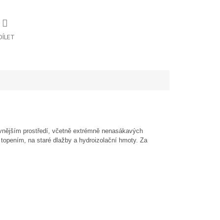
DÍLET
 vnějším prostředí, včetně extrémně nenasákavých
opením, na staré dlažby a hydroizolační hmoty. Za