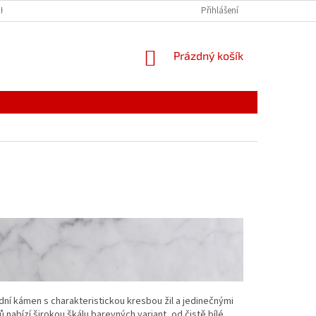
HODNÍ PODMÍNKY
PODMÍNKY OCHRANY OSOBNÍCH ÚDAJŮ
Přihlášení
BLOG
NÁKUPNÍ
Prázdný košík
KOŠÍK
ní kámen s charakteristickou kresbou žil a jedinečnými
 nabízí širokou škálu barevných variant, od čistě bílé