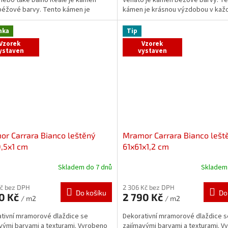
béžové barvy. Tento kámen je
kámen je krásnou výzdobou v ka
u výzdobou...
interiéru. Místo...
nka
Tip
Vzorek
Vzorek
ystaven
vystaven
r Carrara Bianco leštěný
Mramor Carrara Bianco lešt
,5x1 cm
61x61x1,2 cm
Skladem do 7 dnů
Skladem 
Kč bez DPH
2 306 Kč bez DPH
Do košíku
Do
90 Kč
2 790 Kč
/ m2
/ m2
tivní mramorové dlaždice se
Dekorativní mramorové dlaždice s
vými barvami a texturami. Vyrobeno
zajímavými barvami a texturami. 