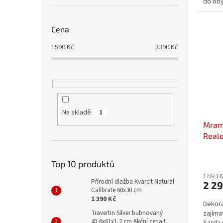
do obý
koupel
Cena
1590
Kč
3390
Kč
Na skladě
1
Mramo
Reale
Top 10 produktů
1 893 
Přírodní dlažba Kvarcit Natural
2 2
Calibrate 60x30 cm
1 390 Kč
Dekora
Travertin Silver bubnovaný
zajíma
40,6x61x1,2 cm Akční cena!!!
Sarda 