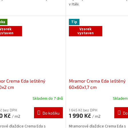
v Itálii.
nka
Tip
Vzorek
Vzorek
ystaven
vystaven
or Crema Eda leštěný
Mramor Crema Eda leštěný
0x2 cm
60x60x1,7 cm
Skladem do 7 dnů
Skladem 
Kč bez DPH
1 645 Kč bez DPH
Do košíku
Do
90 Kč
1 990 Kč
/ m2
/ m2
ové dlaždice Crema Eda s
Mramorové dlaždice Crema Eda s