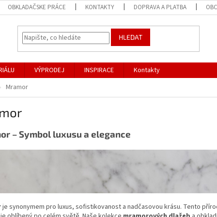
OBKLADAČSKE PRÁCE
KONTAKTY
DOPRAVA A PLATBA
OBC
HLEDAT
RIÁLU
VÝPRODEJ
INSPIRACE
Kontakty
Mramor
mor
r – Symbol luxusu a elegance
r
je synonymem pro luxus, sofistikovanost a nadčasovou krásu. Tento přírod
 je oblíbený po celém světě. Naše kolekce
mramorových dlažeb
a obkladů