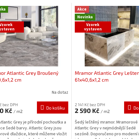
nka
Akce
Novinka
Vzorek
Vzorek
ystaven
vystaven
r Atlantic Grey Broušený
Mramor Atlantic Grey Lešte
,6x1,2 cm
61x40,6x1,2 cm
Na dotaz
Kč bez DPH
2 141 Kč bez DPH
Do košíku
Do
90 Kč
2 590 Kč
/ m2
/ m2
Atlantic Grey je přírodní pochoutka a
Šedý leštěný mramor. Mramorové 
ce šedé barvy. Atlantic Grey jsou
Atlantic Grey v nejmódnější šedé
ové dlaždice, které můžeme vložit
sezóně. Doporučeno pro moderní i