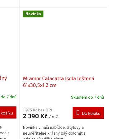
Novinka
ěný
Mramor Calacatta Isola leštená
61x30,5x1,2 cm
do 7 dnů
Skladem do 7 dnů
1 975 Kč bez DPH
 košíku
Do košíku
2 390 Kč
/ m2
e
Novinka v naší nabídce. Stylový a
reccia
neuvěřitelně krásný bílý dolomit s
ento