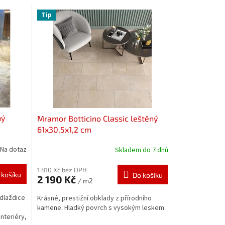
Tip
ný
Mramor Botticino Classic leštěný
61x30,5x1,2 cm
Na dotaz
Skladem do 7 dnů
1 810 Kč bez DPH
 košíku
Do košíku
2 190 Kč
/ m2
dlaždice
Krásné, prestižní obklady z přírodního
kamene. Hladký povrch s vysokým leskem.
nteriéry,