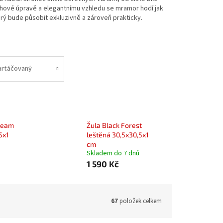
chové úpravě a elegantnímu vzhledu se mramor hodí jak
terý bude působit exkluzivně a zároveň prakticky.
artáčovaný
ream
Žula Black Forest
5x1
leštěná 30,5x30,5x1
cm
Skladem do 7 dnů
1 590 Kč
67
položek celkem