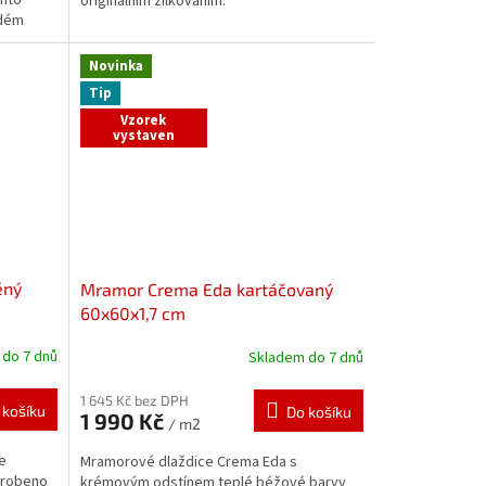
originálním žilkováním.
ždém
Novinka
Tip
Vzorek
vystaven
ěný
Mramor Crema Eda kartáčovaný
60x60x1,7 cm
do 7 dnů
Skladem do 7 dnů
1 645 Kč bez DPH
 košíku
Do košíku
1 990 Kč
/ m2
e
Mramorové dlaždice Crema Eda s
Vyrobeno
krémovým odstínem teplé béžové barvy