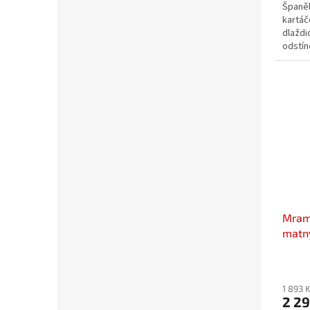
Španě
kartá
dlaždi
odstín
skvěle
Mramo
matn
1 893 
2 2