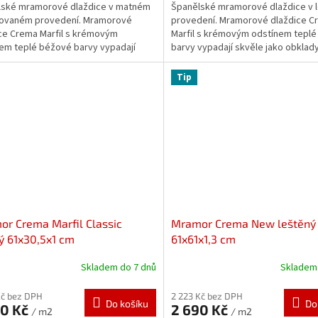
lské mramorové dlaždice v matném
Španělské mramorové dlaždice v 
čovaném provedení. Mramorové
provedení. Mramorové dlaždice C
ce Crema Marfil s krémovým
Marfil s krémovým odstínem tepl
em teplé béžové barvy vypadají
barvy vypadají skvěle jako obklad
 jako obklady stěn nebo...
nebo...
Tip
r Crema Marfil Classic
Mramor Crema New leštěný
ý 61x30,5x1 cm
61x61x1,3 cm
Skladem do 7 dnů
Skladem 
Kč bez DPH
2 223 Kč bez DPH
Do košíku
Do
90 Kč
2 690 Kč
/ m2
/ m2