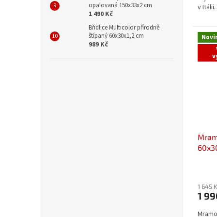
opalovaná 150x33x2 cm
v Itálii.
1 490 Kč
Břidlice Multicolor přírodně
štípaný 60x30x1,2 cm
Novi
989 Kč
v
Mram
60x3
1 645 
1 9
Mramor