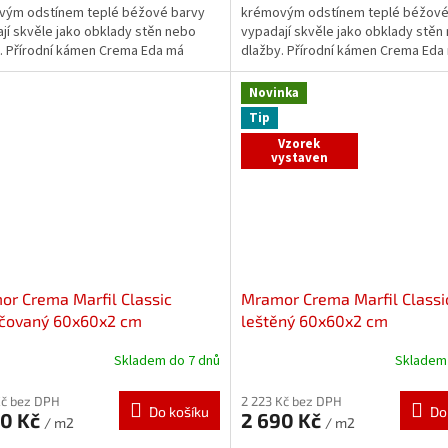
vým odstínem teplé béžové barvy
krémovým odstínem teplé béžové
jí skvěle jako obklady stěn nebo
vypadají skvěle jako obklady stěn
. Přírodní kámen Crema Eda má
dlažby. Přírodní kámen Crema Eda
eristické rysy...
charakteristické rysy mramoru,...
Novinka
Tip
Vzorek
vystaven
r Crema Marfil Classic
Mramor Crema Marfil Classi
áčovaný 60x60x2 cm
leštěný 60x60x2 cm
Skladem do 7 dnů
Skladem 
Kč bez DPH
2 223 Kč bez DPH
Do košíku
Do
90 Kč
2 690 Kč
/ m2
/ m2