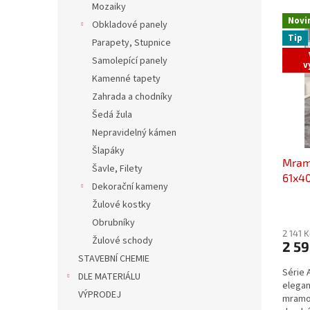
Mozaiky
V
n
Novi
Obkladové panely
ý
í
Tip
p
Parapety, Stupnice
p
i
r
Samolepící panely
v
s
o
Kamenné tapety
p
d
Zahrada a chodníky
r
u
Šedá žula
o
k
Nepravidelný kámen
d
t
u
ů
Šlapáky
Mramo
k
Šavle, Filety
61x40
t
Dekorační kameny
ů
Žulové kostky
Obrubníky
2 141 
Žulové schody
2 5
STAVEBNÍ CHEMIE
Série 
DLE MATERIÁLU
elegan
VÝPRODEJ
mramor