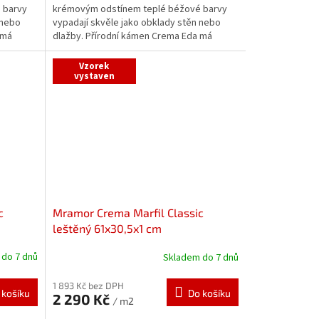
 barvy
krémovým odstínem teplé béžové barvy
 nebo
vypadají skvěle jako obklady stěn nebo
 má
dlažby. Přírodní kámen Crema Eda má
charakteristické rysy...
Vzorek
vystaven
c
Mramor Crema Marfil Classic
leštěný 61x30,5x1 cm
do 7 dnů
Skladem do 7 dnů
1 893 Kč bez DPH
 košíku
Do košíku
2 290 Kč
/ m2