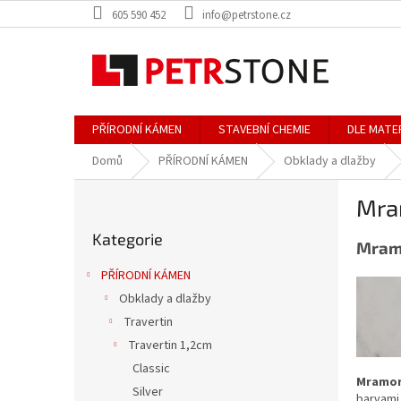
Přejít
605 590 452
info@petrstone.cz
na
obsah
PŘÍRODNÍ KÁMEN
STAVEBNÍ CHEMIE
DLE MATE
Domů
PŘÍRODNÍ KÁMEN
Obklady a dlažby
P
Mra
o
Přeskočit
s
Kategorie
kategorie
Mramo
t
r
PŘÍRODNÍ KÁMEN
a
Obklady a dlažby
n
Travertin
n
í
Travertin 1,2cm
p
Classic
Mramo
a
Silver
barvami