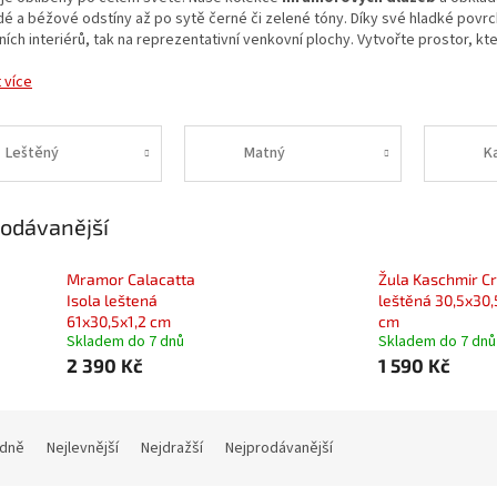
é a béžové odstíny až po sytě černé či zelené tóny. Díky své hladké povr
ních interiérů, tak na reprezentativní venkovní plochy. Vytvořte prostor, k
 více
Leštěný
Matný
K
odávanější
Mramor Calacatta
Žula Kaschmir C
Isola leštená
leštěná 30,5x30,
61x30,5x1,2 cm
cm
Skladem do 7 dnů
Skladem do 7 dnů
2 390 Kč
1 590 Kč
dně
Nejlevnější
Nejdražší
Nejprodávanější