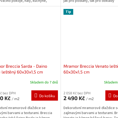
vacího pokoje, haly, kuchyně,
jak pro podlahy, tak pro obklady
ny...
stěn. Ideální...
Tip
r Breccia Sarda - Daino
Mramor Breccia Venato lešt
 leštěný 60x30x1,5 cm
60x30x1,5 cm
Skladem do 7 dnů
Skladem 
Kč bez DPH
2 058 Kč bez DPH
Do košíku
Do
90 Kč
2 490 Kč
/ m2
/ m2
tivní mramorové dlaždice se
Dekorativní mramorové dlaždice s
vými barvami a texturami. Breccia
zajímavými barvami a texturami. B
nebo také Daino Reale je kámen
Venato je kámen béžové barvy. T