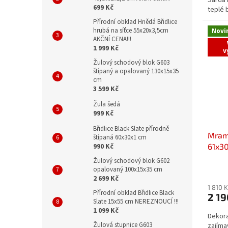
699 Kč
teplé 
krásno
Přírodní obklad Hnědá Břidlice
hrubá na síťce 55x20x3,5cm
Novi
AKČNÍ CENA!!!
1 999 Kč
v
Žulový schodový blok G603
štípaný a opalovaný 130x15x35
cm
3 599 Kč
Žula šedá
999 Kč
Břidlice Black Slate přírodně
Mramo
štípaná 60x30x1 cm
990 Kč
61x30
Žulový schodový blok G602
opalovaný 100x15x35 cm
2 699 Kč
1 810 
Přírodní obklad Břidlice Black
2 1
Slate 15x55 cm NEREZNOUCÍ !!!
1 099 Kč
Dekora
Žulová stupnice G603
zajíma