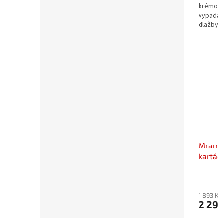
krémo
vypada
dlažby
charakt
Mramo
kart
1 893 
2 2