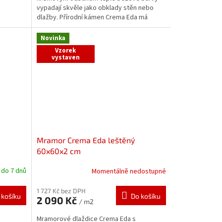
vypadají skvěle jako obklady stěn nebo
dlažby. Přírodní kámen Crema Eda má
charakteristické rysy...
Novinka
Vzorek
vystaven
Mramor Crema Eda leštěný
60x60x2 cm
do 7 dnů
Momentálně nedostupné
1 727 Kč bez DPH
 košíku
Do košíku
2 090 Kč
/ m2
Mramorové dlaždice Crema Eda s