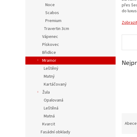
n
Noce
přes šed
e
do luxus
Scabos
l
Premium
Zobrazit
Travertin 3cm
Vápenec
Pískovec
Břidlice
Mramor
Nejpr
Leštěný
Matný
Kartáčovaný
Žula
Opalovaná
Leštěná
Ř
Matná
a
Abece
Kvarcit
z
Fasádní obklady
e