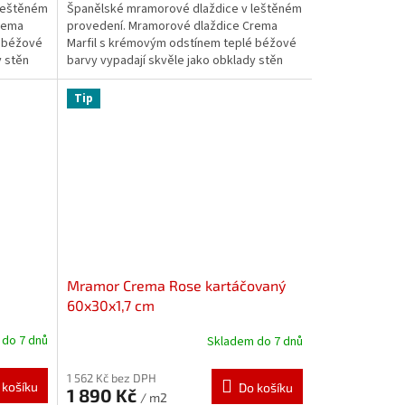
leštěném
Španělské mramorové dlaždice v leštěném
rema
provedení. Mramorové dlaždice Crema
é béžové
Marfil s krémovým odstínem teplé béžové
y stěn
barvy vypadají skvěle jako obklady stěn
nebo...
Tip
Mramor Crema Rose kartáčovaný
60x30x1,7 cm
do 7 dnů
Skladem do 7 dnů
1 562 Kč bez DPH
 košíku
Do košíku
1 890 Kč
/ m2