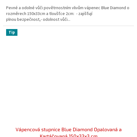
Pevné a odolné vůči povětrnostním vlivům vápenec Blue Diamond o
rozměrech 150x33cm a tloušťce 2cm: - zajišťují
plnou bezpečnost,- odolnost vůči...
Tip
Vápencová stupnice Blue Diamond Opalovaná a
Kartáčovaná 150x33x3 cm