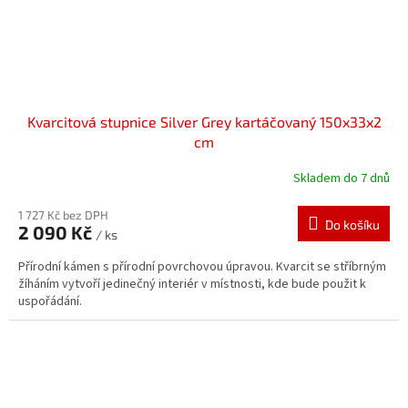
Kvarcitová stupnice Silver Grey kartáčovaný 150x33x2
cm
Skladem do 7 dnů
1 727 Kč bez DPH
Do košíku
2 090 Kč
/ ks
Přírodní kámen s přírodní povrchovou úpravou. Kvarcit se stříbrným
žíháním vytvoří jedinečný interiér v místnosti, kde bude použit k
uspořádání.