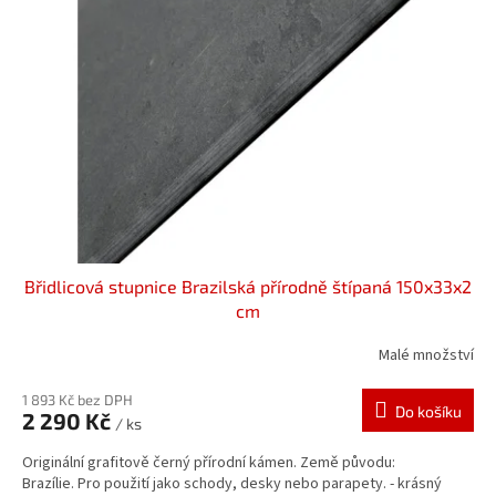
s
p
r
o
d
u
k
t
ů
Břidlicová stupnice Brazilská přírodně štípaná 150x33x2
cm
Malé množství
1 893 Kč bez DPH
Do košíku
2 290 Kč
/ ks
Originální grafitově černý přírodní kámen. Země původu:
Brazílie. Pro použití jako schody, desky nebo parapety. - krásný