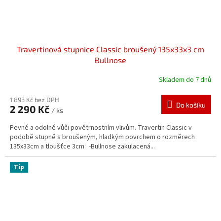
Travertinová stupnice Classic broušený 135x33x3 cm
Bullnose
Skladem do 7 dnů
1 893 Kč bez DPH
Do košíku
2 290 Kč
/ ks
Pevné a odolné vůči povětrnostním vlivům. Travertin Classic v
podobě stupně s broušeným, hladkým povrchem o rozměrech
135x33cm a tloušťce 3cm: -Bullnose zakulacená...
Tip