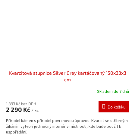
Kvarcitová stupnice Silver Grey kartáčovaný 150x33x3
cm
Skladem do 7 dnů
1 893 Kč bez DPH
Do košíku
2 290 Kč
/ ks
Přírodní kámen s přírodní povrchovou úpravou. Kvarcit se stříbrným
žíháním vytvoří jedinečný interiér v místnosti, kde bude použit k
uspořádání.