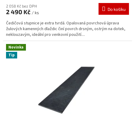
2 058 Kč bez DPH
Do košíku
2 490 Kč
/ ks
Čedičová stupnice je extra tvrdá. Opalovaná povrchová úprava
žulových kamenných dlaždic činí povrch drsným, ostrým na dotek,
neklouzavým, ideální pro venkovní použití....
Novinka
Tip