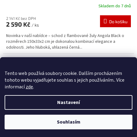
Skladem do 7 dnů
2 141 Kč bez DPH
Do košíku
2 590 Kč
/ ks
Novinka v naší nabídce – schod z flambované žuly Angola Black o
rozměrech 150x33x2 cm je dokonalou kombinací elegance a
odolnosti. Jeho hluboká, uhlazená černá...
Tento web používá soubory cookie. Dalším procházením
tohoto webu vyjadřujete souhlas s jejich používáním.. Více
informací
zde
.
Nastavení
Ve dnech 14. - 30.8.2026 bude na našem eshopu dovolená. Všechny
Souhlasím
dotazy směřujte na náš mail info@petrstone.cz