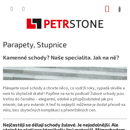
Přejít
NÁKUP
na
obsah
KOŠÍK
Parapety, Stupnice
Kamenné schody? Naše specialita. Jak na ně?
Plánujete nové schody a chcete něco, co vydrží roky, vypadá skvěle a
není to zbytečně drahé? Pojďme se na to podívat! Žulové schody jsou
trefou do černého – elegantní, odolné a přizpůsobitelné jak pro
interiér, tak pro exteriér. A teď to nejlepší: můžeme je dodat přesně na
míru, bez zbytečných komplikací a přemrštěných cen.
Nejčastěji se dělají schody žulové. Je nejodolnější. Ale
stejně to platí pro kterýkoliv jiný materiál. Mimochodem,