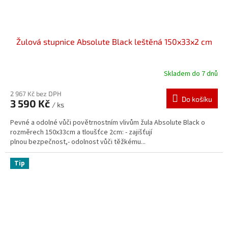
Žulová stupnice Absolute Black leštěná 150x33x2 cm
Skladem do 7 dnů
2 967 Kč bez DPH
Do košíku
3 590 Kč
/ ks
Pevné a odolné vůči povětrnostním vlivům žula Absolute Black o
rozměrech 150x33cm a tloušťce 2cm: - zajišťují
plnou bezpečnost,- odolnost vůči těžkému...
Tip