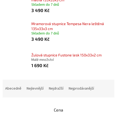
Skladem do 7 dnů
3 490 Kč
Mramorová stupnice Tempesa Nera leštěná
135x33x3 cm
Skladem do 7 dnů
3 490 Kč
Žulová stupnice Fustone lesk 150x33x2 cm
Malé množství
1 690 Kč
Ř
a
Abecedně
Nejlevnější
Nejdražší
Nejprodávanější
z
e
n
Cena
í
p