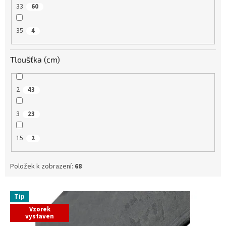
33
60
35
4
Tloušťka (cm)
2
43
3
23
15
2
Položek k zobrazení:
68
V
Tip
ý
Vzorek
p
vystaven
i