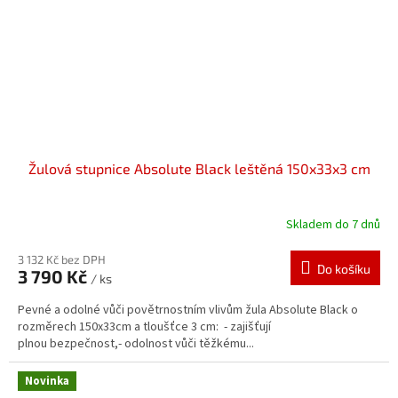
Žulová stupnice Absolute Black leštěná 150x33x3 cm
Skladem do 7 dnů
3 132 Kč bez DPH
Do košíku
3 790 Kč
/ ks
Pevné a odolné vůči povětrnostním vlivům žula Absolute Black o
rozměrech 150x33cm a tloušťce 3 cm: - zajišťují
plnou bezpečnost,- odolnost vůči těžkému...
Novinka