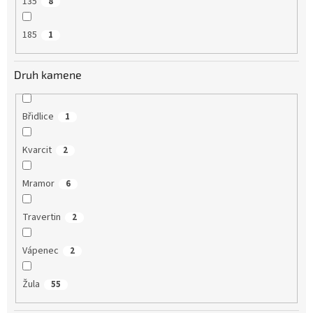
135
8
185
1
Druh kamene
Břidlice
1
Kvarcit
2
Mramor
6
Travertin
2
Vápenec
2
Žula
55