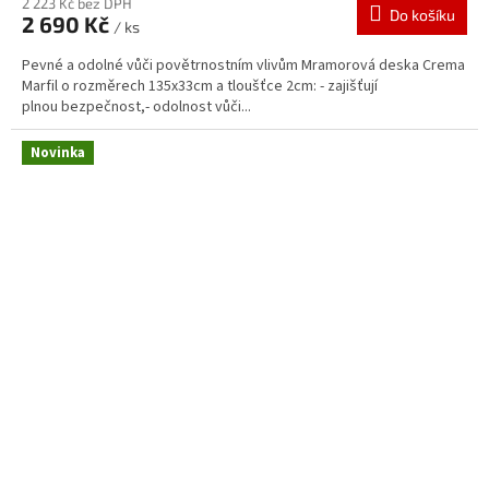
2 223 Kč bez DPH
Do košíku
2 690 Kč
/ ks
Pevné a odolné vůči povětrnostním vlivům Mramorová deska Crema
Marfil o rozměrech 135x33cm a tloušťce 2cm: - zajišťují
plnou bezpečnost,- odolnost vůči...
Novinka