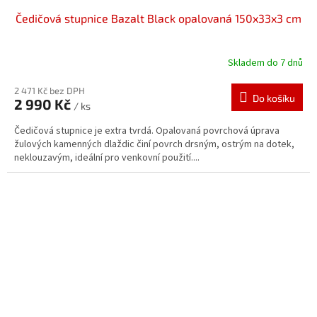
Čedičová stupnice Bazalt Black opalovaná 150x33x3 cm
Skladem do 7 dnů
2 471 Kč bez DPH
Do košíku
2 990 Kč
/ ks
Čedičová stupnice je extra tvrdá. Opalovaná povrchová úprava
žulových kamenných dlaždic činí povrch drsným, ostrým na dotek,
neklouzavým, ideální pro venkovní použití....