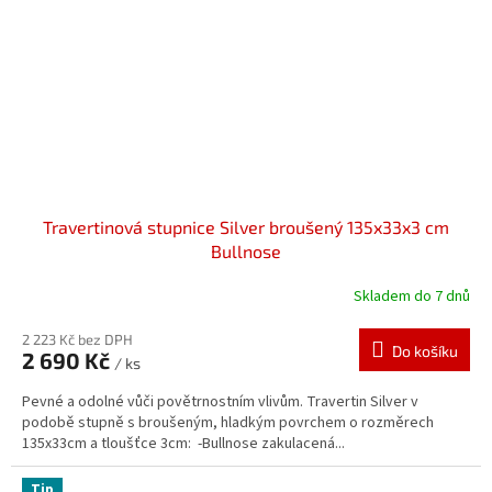
Travertinová stupnice Silver broušený 135x33x3 cm
Bullnose
Skladem do 7 dnů
2 223 Kč bez DPH
Do košíku
2 690 Kč
/ ks
Pevné a odolné vůči povětrnostním vlivům. Travertin Silver v
podobě stupně s broušeným, hladkým povrchem o rozměrech
135x33cm a tloušťce 3cm: -Bullnose zakulacená...
Tip