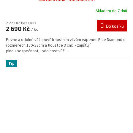
Skladem do 7 dnů
2 223 Kč bez DPH
Do košíku
2 690 Kč
/ ks
Pevné a odolné vůči povětrnostním vlivům vápenec Blue Diamond o
rozměrech 150x33cm a tloušťce 3 cm: - zajišťují
plnou bezpečnost,- odolnost vůči...
Tip