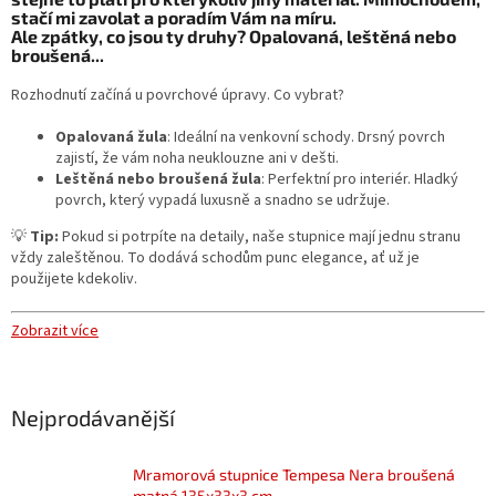
stačí mi zavolat a poradím Vám na míru.
Ale zpátky, co jsou ty druhy? Opalovaná, leštěná nebo
broušená...
Rozhodnutí začíná u povrchové úpravy. Co vybrat?
Opalovaná žula
: Ideální na venkovní schody. Drsný povrch
zajistí, že vám noha neuklouzne ani v dešti.
Leštěná nebo broušená žula
: Perfektní pro interiér. Hladký
povrch, který vypadá luxusně a snadno se udržuje.
💡
Tip:
Pokud si potrpíte na detaily, naše stupnice mají jednu stranu
vždy zaleštěnou. To dodává schodům punc elegance, ať už je
použijete kdekoliv.
Zobrazit více
Nejprodávanější
Mramorová stupnice Tempesa Nera broušená
matná 135x33x3 cm