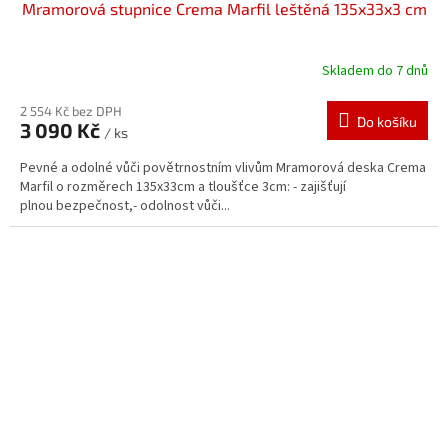
Mramorová stupnice Crema Marfil leštěná 135x33x3 cm
Skladem do 7 dnů
2 554 Kč bez DPH
Do košíku
3 090 Kč
/ ks
Pevné a odolné vůči povětrnostním vlivům Mramorová deska Crema
Marfil o rozměrech 135x33cm a tloušťce 3cm: - zajišťují
plnou bezpečnost,- odolnost vůči...