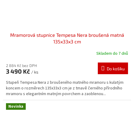
Mramorová stupnice Tempesa Nera broušená matná
135x33x3 cm
Skladem do 7 dnů
2 884 Kč bez DPH
Do košíku
3 490 Kč
/ ks
Stupeň Tempesa Nera z broušeného matného mramoru s kulatým
koncem o rozměrech 135x33x3 cm je z tmavě černého přírodního
mramoru s elegantním matným povrchem a zaoblenou...
Novinka