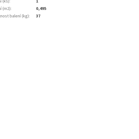
í (ks)
:
1
í (m2)
:
0,495
nost balení (kg)
:
37