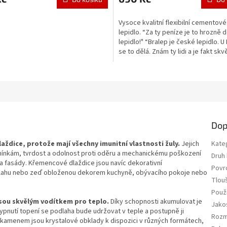
Vysoce kvalitní flexibilní cementové
lepidlo. “Za ty peníze je to hrozně 
lepidlo!" “Bralep je české lepidlo. U
se to dělá. Znám ty lidi a je fakt skv
Akorát...
Dop
laždice, protože mají všechny imunitní vlastnosti žuly.
Jejich
Kate
ínkám, tvrdost a odolnost proti oděru a mechanickému poškození
Druh
y a fasády. Křemencové dlaždice jsou navíc dekorativní
Povr
odlahu nebo zeď obloženou dekorem kuchyně, obývacího pokoje nebo
Tlou
Použi
jsou skvělým vodítkem pro teplo.
Díky schopnosti akumulovat je
Jako
pnutí topení se podlaha bude udržovat v teple a postupně ji
Rozm
kamenem jsou krystalové obklady k dispozici v různých formátech,