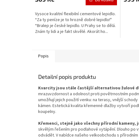
Vysoce kvalitní flexibilní cementové lepidlo.
“Za ty peníze je to hrozně dobré lepidlo!"
“Bralep je české lepidlo. U Prahy se to dělá.
Znám ty lidi a je fakt skvělé. Akorát ho...
Popis
Detailní popis produktu
Kvarcity jsou stále častější alternativou žulové d
mrazuvzdornost a odolnost proti povětrnostním podm
umožňují jejich použití venku: na terasy, vnější schod
kámen. Estetická kvalita křemenné dlažby vytvoří p
koupelny.
Křemenci, stejně jako všechny přírodní kameny, 
skvělým řešením pro podlahové vytápění. Dlouho po vy
odvádět. V nabídce našeho velkoobchodu s přírodním 