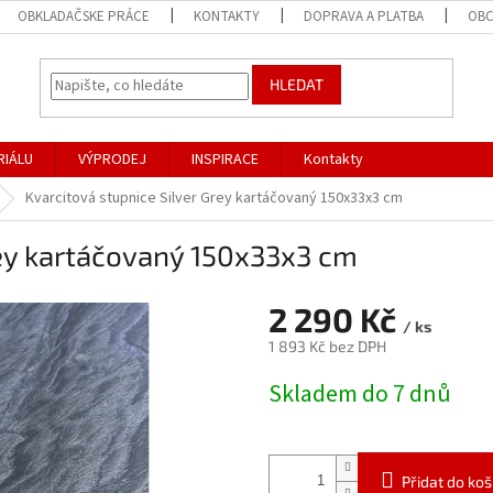
OBKLADAČSKE PRÁCE
KONTAKTY
DOPRAVA A PLATBA
OBC
HLEDAT
RIÁLU
VÝPRODEJ
INSPIRACE
Kontakty
Kvarcitová stupnice Silver Grey kartáčovaný 150x33x3 cm
rey kartáčovaný 150x33x3 cm
2 290 Kč
/ ks
1 893 Kč bez DPH
Měrná
Skladem do 7 dnů
cena:
Přidat do koš