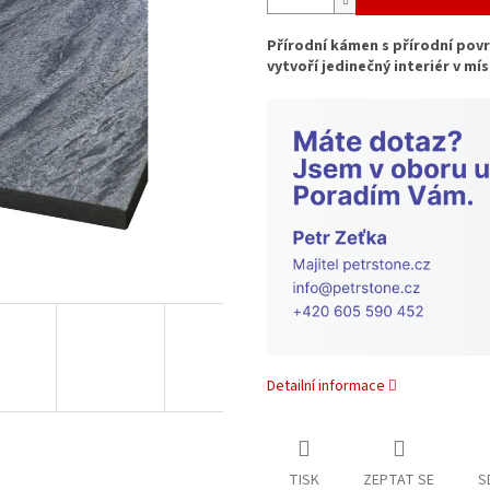
Přírodní kámen s přírodní po
vytvoří jedinečný interiér v m
Detailní informace
TISK
ZEPTAT SE
S