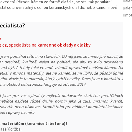
Balen
edení. Přírodní kámen ve formě dlaždic, se stal tak populární
 stal se srovnatelný s cenou keramických dlaždic nebo kameninové
Balen
Hmot
ecialista?
A
e.cz, specialista na kamenné obklady a dlažby
 jsem pomáhal tátovi na stavbách. Od něj jsem se mimo jiné naučil, že
at precizně, kvalitně. Nejen na pohled, ale aby to bylo provedeno
o má být. A tehdy také ve mně vzbudil opravdové nadšení kámen. Na
etkal s mnoha materiály, ale na kameni se mi líbilo, že působí úplně
iného. Navíc je to materiál, který vydrží navěky. Dnes jsem v kontaktu s
a obchod petrstone.cz funguje už od roku 2014.
 jsem pro vás vybral ty nejlepší dodavatele skutečně prvotřídních
nabídce najdete různé druhy hornin jako je žula, mramor, kvarcit,
 travertin nebo pískovec. Kromě toho provádíme i kompletní instalace
né i úpravy na míru.
m materiálům (keramice či betonu)?
azší ú
držba.