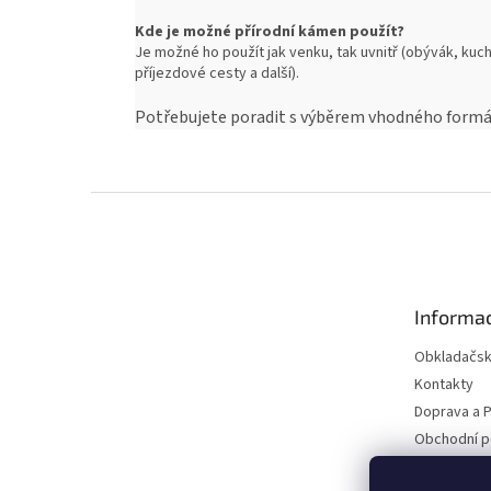
Kde je možné přírodní kámen použít?
Je možné ho použít jak venku, tak uvnitř (obývák, kuch
příjezdové cesty a další).
Potřebujete poradit s výběrem vhodného formát
Z
á
p
a
t
Informac
í
Obkladačsk
Kontakty
Doprava a P
Obchodní 
Podmínky o
údajů