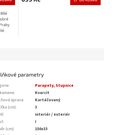
 Bílé
dobré
 Prahy
ělé.
lňkové parametry
gorie
:
Parapety, Stupnice
 kamene
:
Kvarcit
chová úprava
:
Kartáčovaný
šťka (cm)
:
3
tí
:
interiér / exteriér
st
:
I
ěr (cm)
:
150x33