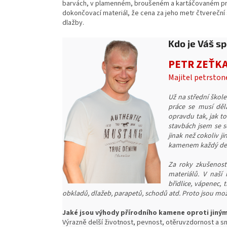
barvách, v plamenném, broušeném a kartáčovaném prov
dokončovací materiál, že cena za jeho metr čtvereční
dlažby.
Kdo je Váš sp
PETR ZEŤK
Majitel petrston
Už na střední škole
práce se musí děl
opravdu tak, jak t
stavbách jsem se s
jinak než cokoliv j
kamenem každý den 
Za roky zkušeností
materiálů. V naší 
břidlice, vápenec,
obkladů, dlažeb, parapetů, schodů atd. Proto jsou mož
Jaké jsou výhody přírodního kamene oproti jiný
Výrazně delší životnost, pevnost, o
těruvzdornost a sn