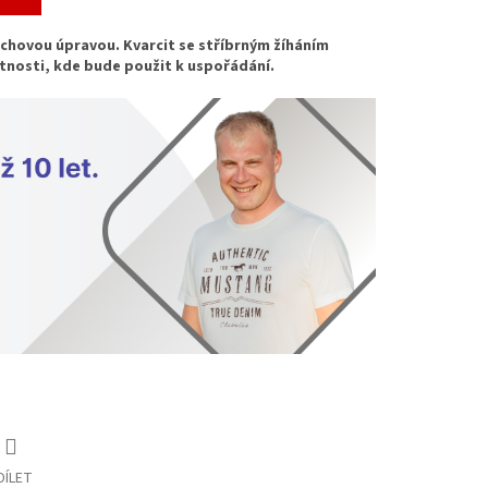
vrchovou úpravou.
Kvarcit se stříbrným žíháním
ístnosti, kde bude použit k uspořádání.
DÍLET