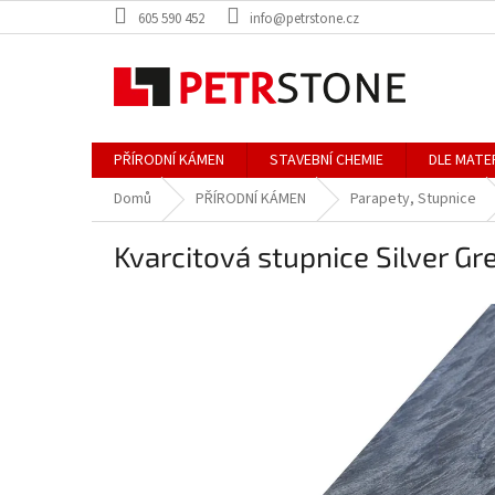
Přejít
605 590 452
info@petrstone.cz
na
obsah
PŘÍRODNÍ KÁMEN
STAVEBNÍ CHEMIE
DLE MATE
Domů
PŘÍRODNÍ KÁMEN
Parapety, Stupnice
Kvarcitová stupnice Silver G