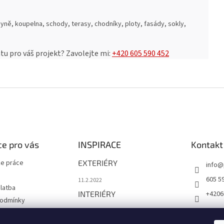
yně, koupelna, schody, terasy, chodníky, ploty, fasády, sokly,
u pro váš projekt?
Zavolejte mi:
+420 605 590 452
e pro vás
INSPIRACE
Kontakt
e práce
EXTERIÉRY
info
@
605 5
11.2.2022
latba
INTERIÉRY
+4206
podmínky
1.12.2021
chrany osobních