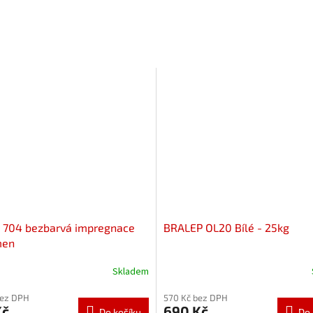
704 bezbarvá impregnace
BRALEP OL20 Bílé - 25kg
men
Skladem
bez DPH
570 Kč bez DPH
Kč
690 Kč
Do košíku
Do 