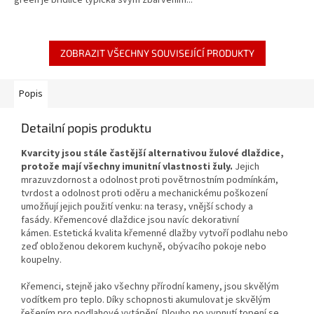
ZOBRAZIT VŠECHNY SOUVISEJÍCÍ PRODUKTY
Popis
Detailní popis produktu
Kvarcity jsou stále častější alternativou žulové dlaždice,
protože mají všechny imunitní vlastnosti žuly.
Jejich
mrazuvzdornost a odolnost proti povětrnostním podmínkám,
tvrdost a odolnost proti oděru a mechanickému poškození
umožňují jejich použití venku: na terasy, vnější schody a
fasády. Křemencové dlaždice jsou navíc dekorativní
kámen. Estetická kvalita křemenné dlažby vytvoří podlahu nebo
zeď obloženou dekorem kuchyně, obývacího pokoje nebo
koupelny.
Křemenci, stejně jako všechny přírodní kameny, jsou skvělým
vodítkem pro teplo. Díky schopnosti akumulovat je skvělým
řešením pro podlahové vytápění. Dlouho po vypnutí topení se