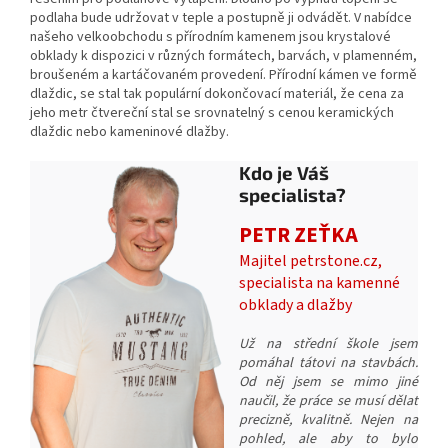
podlaha bude udržovat v teple a postupně ji odvádět. V nabídce
našeho velkoobchodu s přírodním kamenem jsou krystalové
obklady k dispozici v různých formátech, barvách, v plamenném,
broušeném a kartáčovaném provedení. Přírodní kámen ve formě
dlaždic, se stal tak populární dokončovací materiál, že cena za
jeho metr čtvereční stal se srovnatelný s cenou keramických
dlaždic nebo kameninové dlažby.
Kdo je Váš
specialista?
PETR ZEŤKA
Majitel petrstone.cz,
specialista na kamenné
obklady a dlažby
Už na střední škole jsem
pomáhal tátovi na stavbách.
Od něj jsem se mimo jiné
naučil, že práce se musí dělat
precizně, kvalitně. Nejen na
pohled, ale aby to bylo