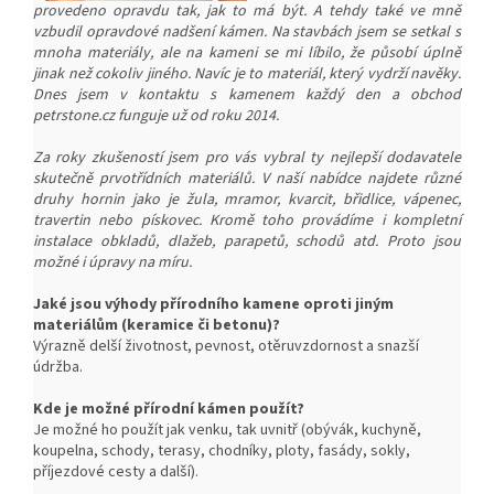
provedeno opravdu tak, jak to má být. A tehdy také ve mně
vzbudil opravdové nadšení kámen. Na stavbách jsem se setkal s
mnoha materiály, ale na kameni se mi líbilo, že působí úplně
jinak než cokoliv jiného. Navíc je to materiál, který vydrží navěky.
Dnes jsem v kontaktu s kamenem každý den a obchod
petrstone.cz funguje už od roku 2014.
Za roky zkušeností jsem pro vás vybral ty nejlepší dodavatele
skutečně prvotřídních materiálů. V naší nabídce najdete různé
druhy hornin jako je žula, mramor, kvarcit, břidlice, vápenec,
travertin nebo pískovec. Kromě toho provádíme i kompletní
instalace obkladů, dlažeb, parapetů, schodů atd. Proto jsou
možné i úpravy na míru.
Jaké jsou výhody přírodního kamene oproti jiným
materiálům (keramice či betonu)?
Výrazně delší životnost, pevnost, o
těruvzdornost a snazší
ú
držba.
Kde je možné přírodní kámen použít?
Je možné ho použít jak venku, tak uvnitř (obývák, kuchyně,
koupelna, schody, terasy, chodníky, ploty, fasády, sokly,
příjezdové cesty a další).