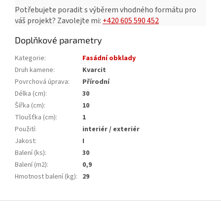
Potřebujete poradit s výběrem vhodného formátu pro
váš projekt?
Zavolejte mi:
+420 605 590 452
Doplňkové parametry
Kategorie
:
Fasádní obklady
Druh kamene
:
Kvarcit
Povrchová úprava
:
Přírodní
Délka (cm)
:
30
Šířka (cm)
:
10
Tloušťka (cm)
:
1
Použití
:
interiér / exteriér
Jakost
:
I
Balení (ks)
:
30
Balení (m2)
:
0,9
Hmotnost balení (kg)
:
29
Z
á