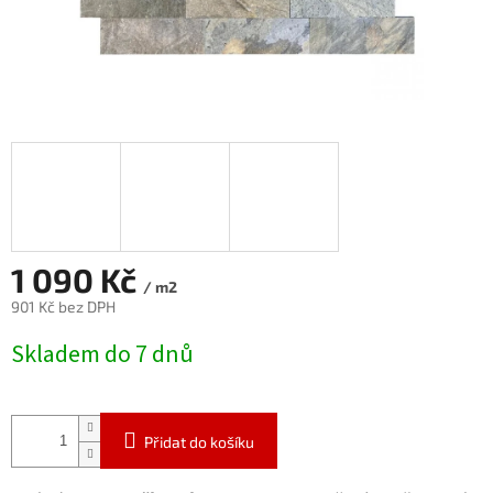
1 090 Kč
/ m2
901 Kč bez DPH
Měrná
Skladem do 7 dnů
cena:
Přidat do košíku