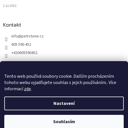
1.12.2021
Kontakt
info
@
petrstone.cz
605 590 452
+420605590452
Facebook
Tento web používá soubory cookie. Dalším procházením
tohoto webu vyjadřujete souhlas s jejich používáním.. Více
informací
zde
.
Nastavení
Vytvořil Shoptet
Ve dnech 14. - 30.8.2026 bude na našem eshopu dovolená. Všechny
Souhlasím
Copyright 2026
Petrstone
. Všechna práva vyhrazena.
dotazy směřujte na náš mail info@petrstone.cz