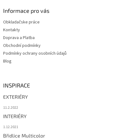
p
a
Informace pro vás
t
Obkladačske práce
í
Kontakty
Doprava a Platba
Obchodní podmínky
Podmínky ochrany osobních údajů
Blog
INSPIRACE
EXTERIÉRY
11.2.2022
INTERIÉRY
1.12.2021
Břidlice Multicolor