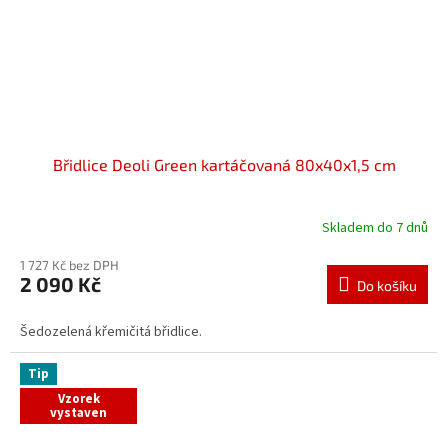
Břidlice Deoli Green kartáčovaná 80x40x1,5 cm
Skladem do 7 dnů
1 727 Kč bez DPH
2 090 Kč
Do košíku
Šedozelená křemičitá břidlice.
Tip
Vzorek
vystaven