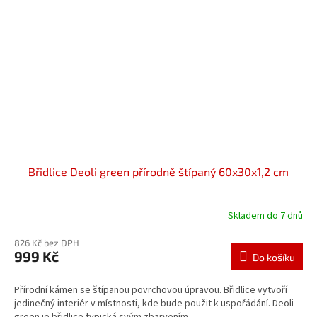
Břidlice Deoli green přírodně štípaný 60x30x1,2 cm
Skladem do 7 dnů
826 Kč bez DPH
999 Kč
Do košíku
Přírodní kámen se štípanou povrchovou úpravou. Břidlice vytvoří
jedinečný interiér v místnosti, kde bude použit k uspořádání. Deoli
green je břidlice typická svým zbarvením...