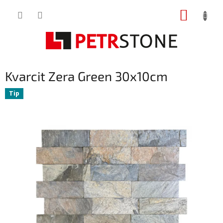
Přejít
NÁKUP
na
obsah
KOŠÍK
Kvarcit Zera Green 30x10cm
Tip