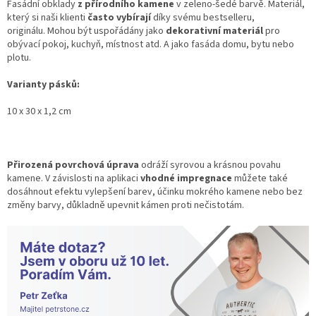
Fasádní obklady
z přírodního kamene
v zeleno-šedé barvě.
Materiál,
který
si
naši klienti
často vybírají
díky svému bestselleru,
originálu.
Mohou být uspořádány jako
dekorativní materiál
pro
obývací pokoj, kuchyň, místnost atd. A jako fasáda domu, bytu nebo
plotu.
Varianty pásků:
10 x 30 x 1,2 cm
Přirozená povrchová úprava
odráží syrovou a krásnou povahu
kamene.
V závislosti na aplikaci
vhodné impregnace
můžete také
dosáhnout efektu vylepšení barev, účinku mokrého kamene nebo bez
změny barvy, důkladně upevnit kámen proti nečistotám.