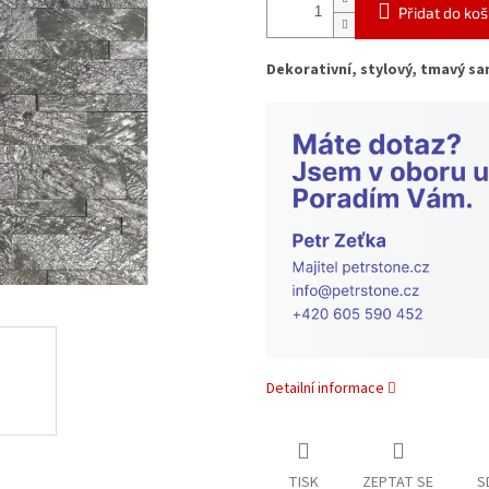
Přidat do koš
Dekorativní, stylový, tmavý sa
Detailní informace
TISK
ZEPTAT SE
S