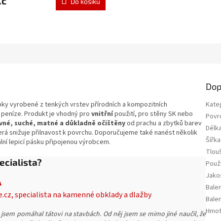
Kč
Do košíku
Dop
bky vyrobené z tenkých vrstev přírodních a kompozitních
Kate
 peníze.
Produkt je vhodný pro
vnitřní
použití, pro stěny SK nebo
Povr
vné, suché, matné a důkladně očištěny
od prachu a zbytků barev
Délk
rá snižuje přilnavost k povrchu.
Doporučujeme také nanést několik
Šířka
inální lepicí pásku připojenou výrobcem.
Tlou
ecialista?
Použi
Jako
A
Balen
e.cz, specialista na kamenné obklady a dlažby
Balen
Hmot
 jsem pomáhal tátovi na stavbách. Od něj jsem se mimo jiné naučil, že