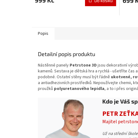
999 Kč
699 
Do košíku
Popis
Detailní popis produktu
Nástěnné panely
Petrstone 3D
jsou dekorativní výro
kamenů.
Sestava je dětská hra a rychlá - ušetříte čas a
podobné.
Ostatní stěny musí být řádně
ukotvené, ro
a antiadhezivních prostředků.
Nepoužívejte chemii, kte
proužků
polyuretanového lepidla
, a to i přes orig
Kdo je Váš sp
PETR ZEŤK
Majitel petrston
Už na střední škole