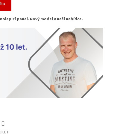
íku
molepicí panel. Nový model v naší nabídce.
DÍLET