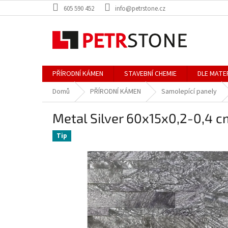
Přejít
605 590 452
info@petrstone.cz
na
obsah
PŘÍRODNÍ KÁMEN
STAVEBNÍ CHEMIE
DLE MATE
Domů
PŘÍRODNÍ KÁMEN
Samolepící panely
Metal Silver 60x15x0,2-0,4 c
Tip