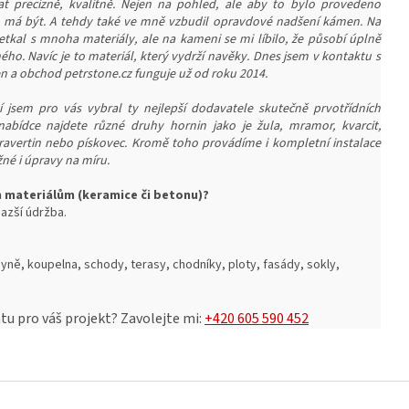
at precizně, kvalitně. Nejen na pohled, ale aby to bylo provedeno
o má být. A tehdy také ve mně vzbudil opravdové nadšení kámen. Na
etkal s mnoha materiály, ale na kameni se mi líbilo, že působí úplně
iného. Navíc je to materiál, který vydrží navěky. Dnes jsem v kontaktu s
a obchod petrstone.cz funguje už od roku 2014.
 jsem pro vás vybral ty nejlepší dodavatele skutečně prvotřídních
nabídce najdete různé druhy hornin jako je žula, mramor, kvarcit,
 travertin nebo pískovec. Kromě toho provádíme i kompletní instalace
né i úpravy na míru.
m materiálům (keramice či betonu)?
azší ú
držba.
yně, koupelna, schody, terasy, chodníky, ploty, fasády, sokly,
u pro váš projekt?
Zavolejte mi:
+420 605 590 452