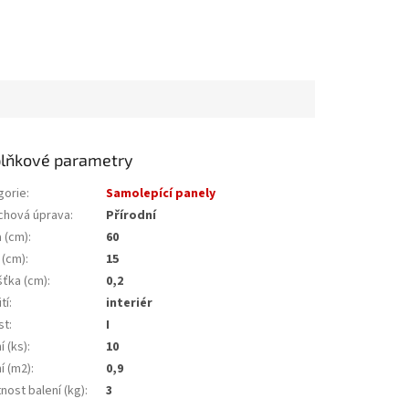
lňkové parametry
gorie
:
Samolepící panely
chová úprava
:
Přírodní
a (cm)
:
60
 (cm)
:
15
šťka (cm)
:
0,2
tí
:
interiér
st
:
I
í (ks)
:
10
í (m2)
:
0,9
nost balení (kg)
:
3