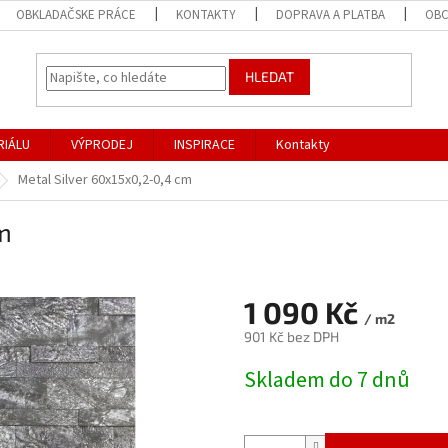
OBKLADAČSKE PRÁCE
KONTAKTY
DOPRAVA A PLATBA
OBC
HLEDAT
RIÁLU
VÝPRODEJ
INSPIRACE
Kontakty
Metal Silver 60x15x0,2-0,4 cm
m
1 090 Kč
/ m2
901 Kč bez DPH
Měrná
Skladem do 7 dnů
cena: