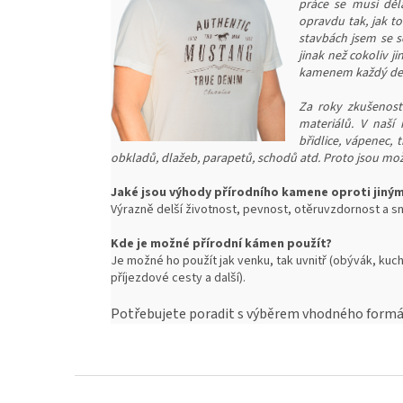
práce se musí děl
opravdu tak, jak t
stavbách jsem se s
jinak než cokoliv j
kamenem každý den 
Za roky zkušeností
materiálů. V naší 
břidlice, vápenec,
obkladů, dlažeb, parapetů, schodů atd. Proto jsou mož
Jaké jsou výhody přírodního kamene oproti jiný
Výrazně delší životnost, pevnost, o
těruvzdornost a sn
Kde je možné přírodní kámen použít?
Je možné ho použít jak venku, tak uvnitř (obývák, kuch
příjezdové cesty a další).
Potřebujete poradit s výběrem vhodného formát
Z