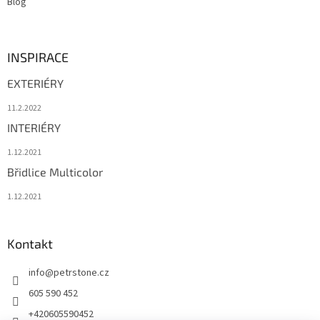
Blog
INSPIRACE
EXTERIÉRY
11.2.2022
INTERIÉRY
1.12.2021
Břidlice Multicolor
1.12.2021
Kontakt
info
@
petrstone.cz
605 590 452
+420605590452