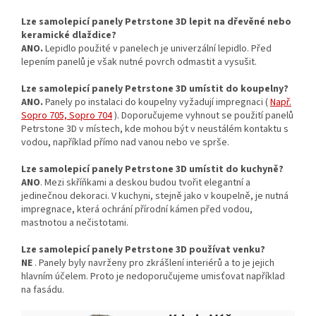
Lze samolepicí panely Petrstone 3D lepit na dřevěné nebo
keramické dlaždice?
ANO.
Lepidlo použité v panelech je univerzální lepidlo. Před
lepením panelů je však nutné povrch odmastit a vysušit.
Lze samolepicí panely Petrstone 3D umístit do koupelny?
ANO.
Panely po instalaci do koupelny vyžadují impregnaci (
Např.
Sopro 705, Sopro 704
). Doporučujeme vyhnout se použití panelů
Petrstone 3D v místech, kde mohou být v neustálém kontaktu s
vodou, například přímo nad vanou nebo ve sprše.
Lze samolepicí panely Petrstone 3D umístit do kuchyně?
ANO
. Mezi skříňkami a deskou budou tvořit elegantní a
jedinečnou dekoraci. V kuchyni, stejně jako v koupelně, je nutná
impregnace, která ochrání přírodní kámen před vodou,
mastnotou a nečistotami.
Lze samolepicí panely Petrstone 3D používat venku?
NE
. Panely byly navrženy pro zkrášlení interiérů a to je jejich
hlavním účelem. Proto je nedoporučujeme umisťovat například
na fasádu.