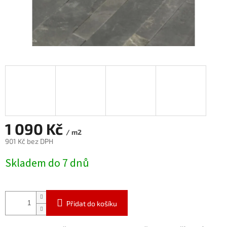
1 090 Kč
/ m2
901 Kč bez DPH
Měrná
Skladem do 7 dnů
cena:
Přidat do košíku