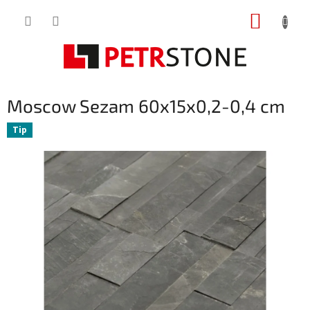
Přejít
NÁKUP
na
obsah
KOŠÍK
Moscow Sezam 60x15x0,2-0,4 cm
Tip