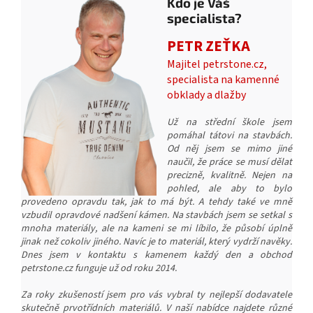
Kdo je Váš
specialista?
PETR ZEŤKA
Majitel petrstone.cz,
specialista na kamenné
obklady a dlažby
Už na střední škole jsem
pomáhal tátovi na stavbách.
Od něj jsem se mimo jiné
naučil, že práce se musí dělat
precizně, kvalitně. Nejen na
pohled, ale aby to bylo
provedeno opravdu tak, jak to má být. A tehdy také ve mně
vzbudil opravdové nadšení kámen. Na stavbách jsem se setkal s
mnoha materiály, ale na kameni se mi líbilo, že působí úplně
jinak než cokoliv jiného. Navíc je to materiál, který vydrží navěky.
Dnes jsem v kontaktu s kamenem každý den a obchod
petrstone.cz funguje už od roku 2014.
Za roky zkušeností jsem pro vás vybral ty nejlepší dodavatele
skutečně prvotřídních materiálů. V naší nabídce najdete různé