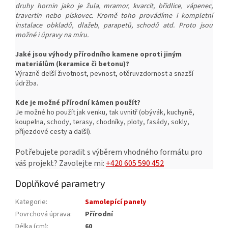
druhy hornin jako je žula, mramor, kvarcit, břidlice, vápenec,
travertin nebo pískovec. Kromě toho provádíme i kompletní
instalace obkladů, dlažeb, parapetů, schodů atd. Proto jsou
možné i úpravy na míru.
Jaké jsou výhody přírodního kamene oproti jiným
materiálům (keramice či betonu)?
Výrazně delší životnost, pevnost, o
těruvzdornost a snazší
ú
držba.
Kde je možné přírodní kámen použít?
Je možné ho použít jak venku, tak uvnitř (obývák, kuchyně,
koupelna, schody, terasy, chodníky, ploty, fasády, sokly,
příjezdové cesty a další).
Potřebujete poradit s výběrem vhodného formátu pro
váš projekt?
Zavolejte mi:
+420 605 590 452
Doplňkové parametry
Kategorie
:
Samolepící panely
Povrchová úprava
:
Přírodní
Délka (cm)
:
60