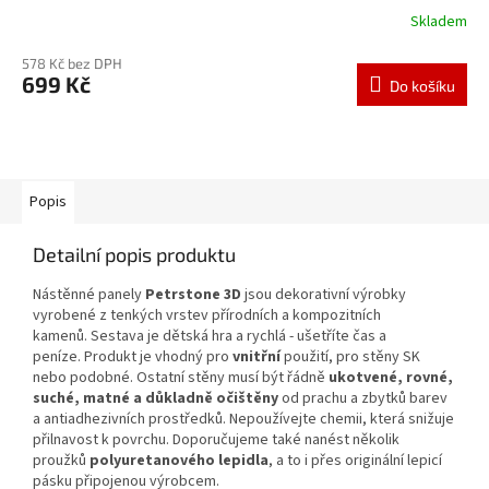
Skladem
578 Kč bez DPH
699 Kč
Do košíku
Popis
Detailní popis produktu
Nástěnné panely
Petrstone 3D
jsou dekorativní výrobky
vyrobené z tenkých vrstev přírodních a kompozitních
kamenů. Sestava je dětská hra a rychlá - ušetříte čas a
peníze. Produkt je vhodný pro
vnitřní
použití, pro stěny SK
nebo podobné. Ostatní stěny musí být řádně
ukotvené, rovné,
suché, matné a důkladně očištěny
od prachu a zbytků barev
a antiadhezivních prostředků. Nepoužívejte chemii, která snižuje
přilnavost k povrchu. Doporučujeme také nanést několik
proužků
polyuretanového lepidla
, a to i přes originální lepicí
pásku připojenou výrobcem.