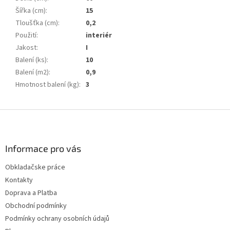
Šířka (cm)
:
15
Tloušťka (cm)
:
0,2
Použití
:
interiér
Jakost
:
I
Balení (ks)
:
10
Balení (m2)
:
0,9
Hmotnost balení (kg)
:
3
Z
á
p
a
Informace pro vás
t
Obkladačske práce
í
Kontakty
Doprava a Platba
Obchodní podmínky
Podmínky ochrany osobních údajů