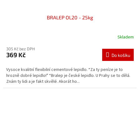
BRALEP OL20 - 25kg
Skladem
305 Kč bez DPH
369 Kč
Do košíku
Vysoce kvalitní flexibilní cementové lepidlo. “Za ty peníze je to
hrozně dobré lepidlo!" “Bralep je české lepidlo. U Prahy se to dělá.
Znám ty lidi a je fakt skvělé. Akorát ho...