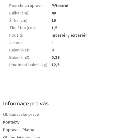
Povrchová úprava
:
Přírodní
Délka (cm)
:
40
Šířka (cm)
:
10
Tloušťka (cm)
:
1,5
Použití
:
interiér / exteriér
Jakost
:
I
Balení (ks)
:
9
Balení (m2)
:
0,36
Hmotnost balení (kg)
:
12,5
Z
á
p
a
Informace pro vás
t
Obkladačske práce
í
Kontakty
Doprava a Platba
Obchodní podmínky