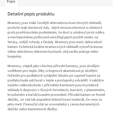
Popis
Detailní popis produktu
Mramory jsou stále častější alternativou kvarcitových obkladů,
protože mají vlastnosti žuly.
Jejich mrazuvzdornost a odolnost
proti povětrnostním podmínkám, tvrdost a odolnost proti oděru
a mechanickému poškození umožňují jejich použití venku: na
terasy, vnější schody a fasády.
Mramory jsou navíc dekorativní
kámen.
Estetická kvalita mramorových obkladů vytvoří krásnou
stěnu obloženou dekorem kuchyně, obývacího pokoje nebo
koupelny.
Mramory, stejně jako všechny přírodní kameny, jsou skvělým
vodítkem pro teplo.
Díky schopnosti akumulovat je skvělým
řešením pro podlahové vytápění.
Dlouho po vypnutí topení se
podlaha bude udržovat v teple a postupně ji odvádět.
V nabídce
našeho velkoobchodu s přírodním kamenem jsou krystalové
obklady k dispozici v různých formátech, barvách, v plamenném,
broušeném a kartáčovaném provedení.
Přírodní kámen ve formě
dlaždic, se stal tak populární dokončovací materiál, že cena za
jeho metr čtvereční stal se srovnatelný s cenou keramických
dlaždic nebo kameninové dlažby.