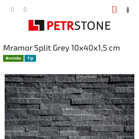
Přejít
NÁKUP
na
obsah
KOŠÍK
Mramor Split Grey 10x40x1,5 cm
Novinka
Tip