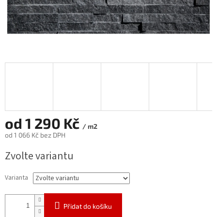
od
1 290 Kč
/ m2
od
1 066 Kč
bez DPH
Měrná
Zvolte variantu
cena:
Varianta
Přidat do košíku