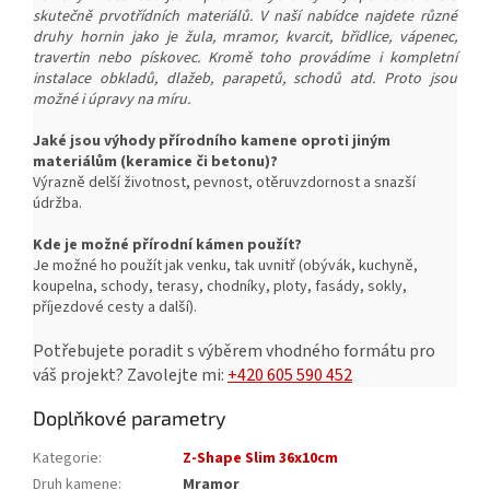
skutečně prvotřídních materiálů. V naší nabídce najdete různé
druhy hornin jako je žula, mramor, kvarcit, břidlice, vápenec,
travertin nebo pískovec. Kromě toho provádíme i kompletní
instalace obkladů, dlažeb, parapetů, schodů atd. Proto jsou
možné i úpravy na míru.
Jaké jsou výhody přírodního kamene oproti jiným
materiálům (keramice či betonu)?
Výrazně delší životnost, pevnost, o
těruvzdornost a snazší
ú
držba.
Kde je možné přírodní kámen použít?
Je možné ho použít jak venku, tak uvnitř (obývák, kuchyně,
koupelna, schody, terasy, chodníky, ploty, fasády, sokly,
příjezdové cesty a další).
Potřebujete poradit s výběrem vhodného formátu pro
váš projekt?
Zavolejte mi:
+420 605 590 452
Doplňkové parametry
Kategorie
:
Z-Shape Slim 36x10cm
Druh kamene
:
Mramor