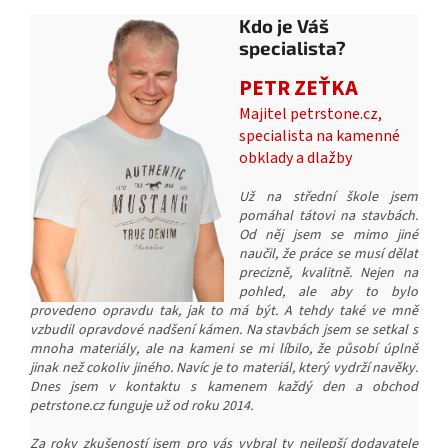
Kdo je Váš
specialista?
PETR ZEŤKA
Majitel petrstone.cz,
specialista na kamenné
obklady a dlažby
Už na střední škole jsem
pomáhal tátovi na stavbách.
Od něj jsem se mimo jiné
naučil, že práce se musí dělat
precizně, kvalitně. Nejen na
pohled, ale aby to bylo
provedeno opravdu tak, jak to má být. A tehdy také ve mně
vzbudil opravdové nadšení kámen. Na stavbách jsem se setkal s
mnoha materiály, ale na kameni se mi líbilo, že působí úplně
jinak než cokoliv jiného. Navíc je to materiál, který vydrží navěky.
Dnes jsem v kontaktu s kamenem každý den a obchod
petrstone.cz funguje už od roku 2014.
Za roky zkušeností jsem pro vás vybral ty nejlepší dodavatele