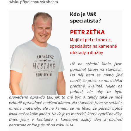
pásku připojenou výrobcem.
Kdo je Váš
specialista?
PETR ZEŤKA
Majitel petrstone.cz,
specialista na kamenné
obklady a dlažby
Už na střední škole jsem
pomáhal tátovi na stavbách.
Od něj jsem se mimo jiné
naučil, že práce se musí dělat
precizně, kvalitně. Nejen na
pohled, ale aby to bylo
provedeno opravdu tak, jak to má být. A tehdy také ve mně
vzbudil opravdové nadšení kámen. Na stavbách jsem se setkal s
mnoha materiály, ale na kameni se mi líbilo, že působí úplně
jinak než cokoliv jiného. Navíc je to materiál, který vydrží navěky.
Dnes jsem v kontaktu s kamenem každý den a obchod
petrstone.cz funguje už od roku 2014.