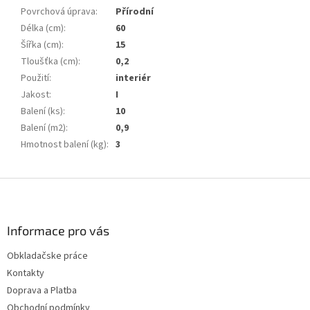
Povrchová úprava
:
Přírodní
Délka (cm)
:
60
Šířka (cm)
:
15
Tloušťka (cm)
:
0,2
Použití
:
interiér
Jakost
:
I
Balení (ks)
:
10
Balení (m2)
:
0,9
Hmotnost balení (kg)
:
3
Z
á
p
a
Informace pro vás
t
Obkladačske práce
í
Kontakty
Doprava a Platba
Obchodní podmínky