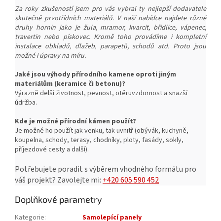
Za roky zkušeností jsem pro vás vybral ty nejlepší dodavatele
skutečně prvotřídních materiálů. V naší nabídce najdete různé
druhy hornin jako je žula, mramor, kvarcit, břidlice, vápenec,
travertin nebo pískovec. Kromě toho provádíme i kompletní
instalace obkladů, dlažeb, parapetů, schodů atd. Proto jsou
možné i úpravy na míru.
Jaké jsou výhody přírodního kamene oproti jiným
materiálům (keramice či betonu)?
Výrazně delší životnost, pevnost, o
těruvzdornost a snazší
ú
držba.
Kde je možné přírodní kámen použít?
Je možné ho použít jak venku, tak uvnitř (obývák, kuchyně,
koupelna, schody, terasy, chodníky, ploty, fasády, sokly,
příjezdové cesty a další).
Potřebujete poradit s výběrem vhodného formátu pro
váš projekt?
Zavolejte mi:
+420 605 590 452
Doplňkové parametry
Kategorie
:
Samolepící panely