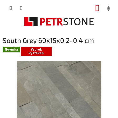
Přejít
NÁKUP
na
obsah
KOŠÍK
South Grey 60x15x0,2-0,4 cm
Novinka
Vzorek
vystaven