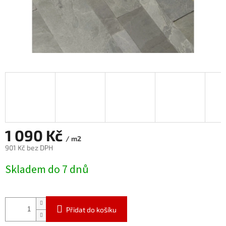
1 090 Kč
/ m2
901 Kč bez DPH
Měrná
Skladem do 7 dnů
cena:
Přidat do košíku