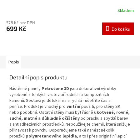
Skladem
578 Kč bez DPH
699 Kč
Do košíku
Popis
Detailní popis produktu
Nástěnné panely
Petrstone 3D
jsou dekorativní výrobky
vyrobené z tenkých vrstev přírodních a kompozitních
kamenů.
Sestava je dětská hra a rychlá - ušetříte čas a
peníze.
Produkt je vhodný pro
vnitřní
použití, pro stěny SK
nebo podobné.
Ostatní stěny musí být řádně
ukotvené, rovné,
suché, matné a důkladně očištěny
od prachu a zbytků barev
a antiadhezivních prostředků.
Nepoužívejte chemii, která snižuje
přilnavost k povrchu.
Doporučujeme také nanést několik
proužků
polyuretanového lepidla
, a to i přes originální lepicí