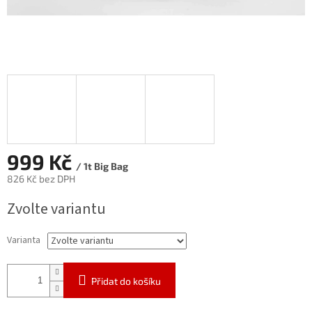
999 Kč
/ 1t Big Bag
826 Kč bez DPH
Měrná
Zvolte variantu
cena:
Varianta
Přidat do košíku