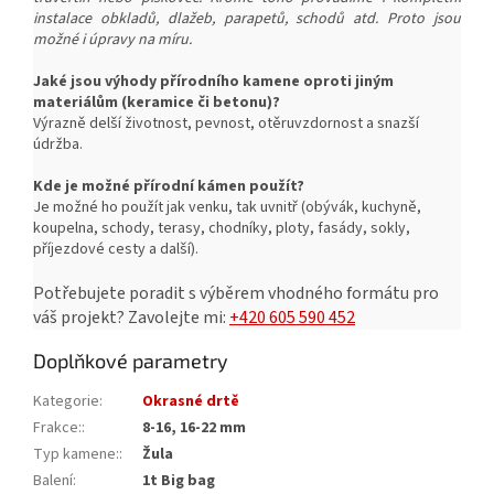
instalace obkladů, dlažeb, parapetů, schodů atd. Proto jsou
možné i úpravy na míru.
Jaké jsou výhody přírodního kamene oproti jiným
materiálům (keramice či betonu)?
Výrazně delší životnost, pevnost, o
těruvzdornost a snazší
ú
držba.
Kde je možné přírodní kámen použít?
Je možné ho použít jak venku, tak uvnitř (obývák, kuchyně,
koupelna, schody, terasy, chodníky, ploty, fasády, sokly,
příjezdové cesty a další).
Potřebujete poradit s výběrem vhodného formátu pro
váš projekt?
Zavolejte mi:
+420 605 590 452
Doplňkové parametry
Kategorie
:
Okrasné drtě
Frakce:
:
8-16, 16-22 mm
Typ kamene:
:
Žula
Balení
:
1t Big bag