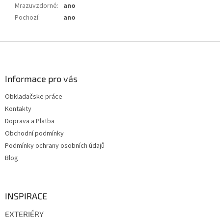
Mrazuvzdorné
:
ano
Pochozí
:
ano
Z
á
p
a
Informace pro vás
t
Obkladačske práce
í
Kontakty
Doprava a Platba
Obchodní podmínky
Podmínky ochrany osobních údajů
Blog
INSPIRACE
EXTERIÉRY