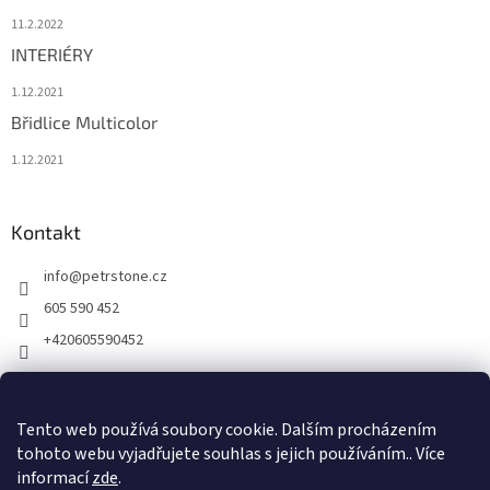
11.2.2022
INTERIÉRY
1.12.2021
Břidlice Multicolor
1.12.2021
Kontakt
info
@
petrstone.cz
605 590 452
+420605590452
Facebook
Tento web používá soubory cookie. Dalším procházením
tohoto webu vyjadřujete souhlas s jejich používáním.. Více
informací
zde
.