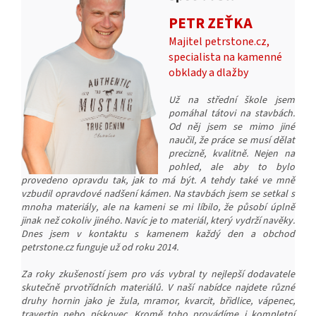
PETR ZEŤKA
Majitel petrstone.cz,
specialista na kamenné
obklady a dlažby
Už na střední škole jsem
pomáhal tátovi na stavbách.
Od něj jsem se mimo jiné
naučil, že práce se musí dělat
precizně, kvalitně. Nejen na
pohled, ale aby to bylo
provedeno opravdu tak, jak to má být. A tehdy také ve mně
vzbudil opravdové nadšení kámen. Na stavbách jsem se setkal s
mnoha materiály, ale na kameni se mi líbilo, že působí úplně
jinak než cokoliv jiného. Navíc je to materiál, který vydrží navěky.
Dnes jsem v kontaktu s kamenem každý den a obchod
petrstone.cz funguje už od roku 2014.
Za roky zkušeností jsem pro vás vybral ty nejlepší dodavatele
skutečně prvotřídních materiálů. V naší nabídce najdete různé
druhy hornin jako je žula, mramor, kvarcit, břidlice, vápenec,
travertin nebo pískovec. Kromě toho provádíme i kompletní