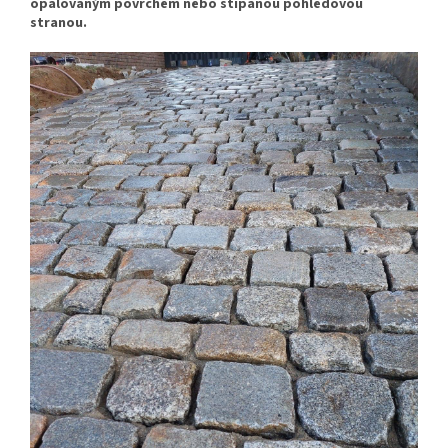
opalovaným povrchem nebo štípanou pohledovou
stranou.