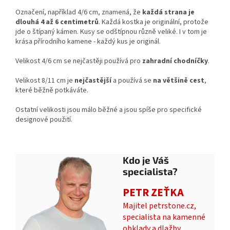
Označení, například 4/6 cm, znamená, že
každá strana je
dlouhá 4 až 6 centimetrů
. Každá kostka je originální, protože
jde o štípaný kámen. Kusy se odštípnou různě veliké. I v tom je
krása přírodního kamene - každý kus je originál.
Velikost 4/6 cm se nejčastěji používá pro
zahradní chodníčky
.
Velikost 8/11 cm je
nejčastější
a používá se
na většině cest
,
které běžně potkáváte.
Ostatní velikosti jsou málo běžné a jsou spíše pro specifické
designové použití.
Kdo je Váš
specialista?
PETR ZEŤKA
Majitel petrstone.cz,
specialista na kamenné
obklady a dlažby