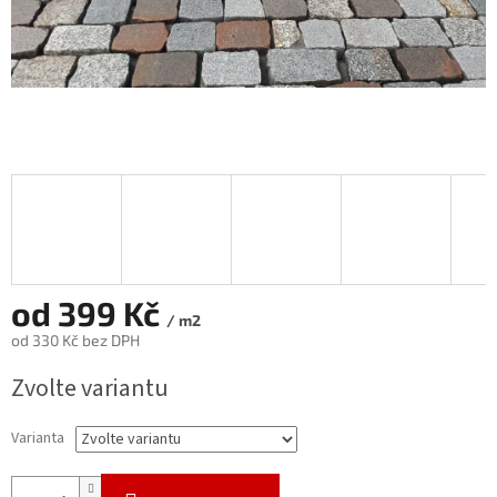
od
399 Kč
/ m2
od
330 Kč
bez DPH
Měrná
Zvolte variantu
cena:
Varianta