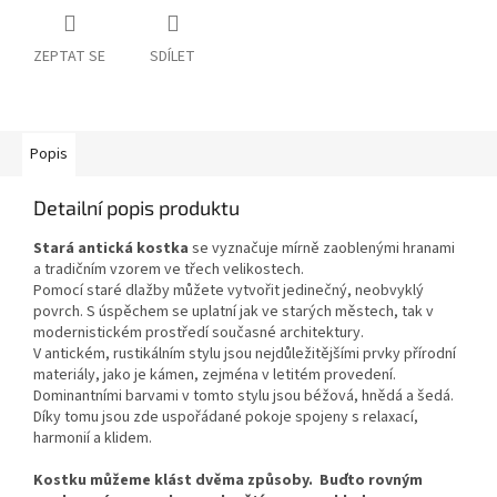
ZEPTAT SE
SDÍLET
Popis
Detailní popis produktu
Stará antická kostka
se vyznačuje mírně zaoblenými hranami
a tradičním vzorem ve třech velikostech.
Pomocí staré dlažby můžete vytvořit jedinečný, neobvyklý
povrch. S úspěchem se uplatní jak ve starých městech, tak v
modernistickém prostředí současné architektury.
V antickém, rustikálním stylu jsou nejdůležitějšími prvky přírodní
materiály, jako je kámen, zejména v letitém provedení.
Dominantními barvami v tomto stylu jsou béžová, hnědá a šedá.
Díky tomu jsou zde uspořádané pokoje spojeny s
relaxací,
harmonií a klidem.
Kostku můžeme klást dvěma způsoby. Buďto rovným