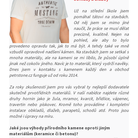
Už na střední škole jsem
pomáhal tátovi na stavbách.
Od něj jsem se mimo jiné
naučil, že práce se musí dělat
precizně, kvalitně. Nejen na
pohled, ale aby to bylo
provedeno opravdu tak, jak to má být. A tehdy také ve mně
vzbudil opravdové nadšení kámen. Na stavbách jsem se setkal s
mnoha materiály, ale na kameni se mi líbilo, že působí úplně
jinak než cokoliv jiného. Navíc je to materiál, který vydrží navěky.
Dnes jsem v kontaktu s kamenem každý den a obchod
petrstone.cz funguje už od roku 2014.
Za roky zkušeností jsem pro vás vybral ty nejlepší dodavatele
skutečně prvotřídních materiálů. V naší nabídce najdete různé
druhy hornin jako je žula, mramor, kvarcit, břidlice, vápenec,
travertin nebo pískovec. Kromě toho provádíme i kompletní
instalace obkladů, dlažeb, parapetů, schodů atd. Proto jsou
možné i úpravy na míru.
Jaké jsou výhody přírodního kamene oproti jiným
materiálům (keramice či betonu)?