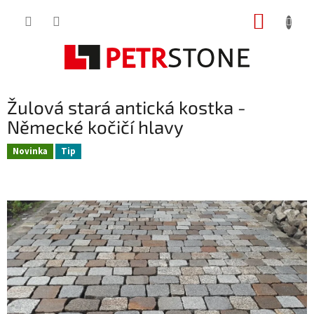
Přejít
NÁKUP
na
obsah
KOŠÍK
Žulová stará antická kostka -
Německé kočičí hlavy
Novinka
Tip