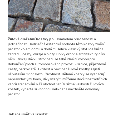
Žulové dlažební kostky
jsou symbolem přirozenosti a
jedinečnosti. Jedinečná estetická hodnota této kostky změní
prostor kolem domu a dodá mu lehce klasický styl. Ideální na
zahradu, cesty, okraje a ploty. Prvky drobné architektury díky
němu získají dávku strohosti. Je také ideální volbou pro
dokončení ploch automobilového provozu - silnice, příjezdové
cesty, parkoviště. Tvrdost a pevnost žulové kostky zajistí
uživatelům mnohaletou životnost. Dělené kostky se vyznačují
nepravidelnými tvary, díky kterým můžeme docílit netradičních
vzorů aranžování. Náš obchod nabízí různé velikosti žulových
kostek, vyberte si vhodnou velikost a navrhněte dokonalý
prostor.
Jak rozumět velikosti?