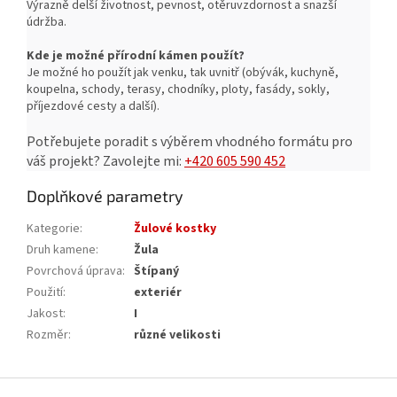
Výrazně delší životnost, pevnost, o
těruvzdornost a snazší
ú
držba.
Kde je možné přírodní kámen použít?
Je možné ho použít jak venku, tak uvnitř (obývák, kuchyně,
koupelna, schody, terasy, chodníky, ploty, fasády, sokly,
příjezdové cesty a další).
Potřebujete poradit s výběrem vhodného formátu pro
váš projekt?
Zavolejte mi:
+420 605 590 452
Doplňkové parametry
Kategorie
:
Žulové kostky
Druh kamene
:
Žula
Povrchová úprava
:
Štípaný
Použití
:
exteriér
Jakost
:
I
Rozměr
:
různé velikosti
Z