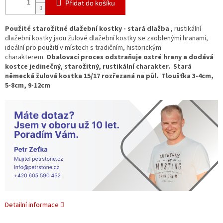
Přidat do košíku
Použité starožitné dlažební kostky - stará dlažba
, rustikální
dlažební kostky jsou žulové dlažební kostky se zaoblenými hranami,
ideální pro použití v místech s tradičním, historickým
charakterem.
Obalovací proces odstraňuje ostré hrany a dodává
kostce
jedinečný, starožitný, rustikální charakter. Stará
německá žulová kostka 15/17 rozřezaná na půl. Tloušťka 3-4cm,
5-8cm, 9-12cm
Detailní informace