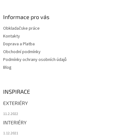
á
p
a
Informace pro vás
t
Obkladačske práce
í
Kontakty
Doprava a Platba
Obchodní podmínky
Podmínky ochrany osobních údajů
Blog
INSPIRACE
EXTERIÉRY
11.2.2022
INTERIÉRY
1.12.2021