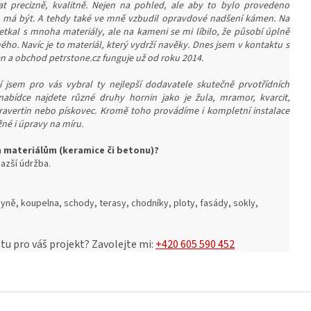
at precizně, kvalitně. Nejen na pohled, ale aby to bylo provedeno
o má být. A tehdy také ve mně vzbudil opravdové nadšení kámen. Na
etkal s mnoha materiály, ale na kameni se mi líbilo, že působí úplně
iného. Navíc je to materiál, který vydrží navěky. Dnes jsem v kontaktu s
a obchod petrstone.cz funguje už od roku 2014.
 jsem pro vás vybral ty nejlepší dodavatele skutečně prvotřídních
nabídce najdete různé druhy hornin jako je žula, mramor, kvarcit,
 travertin nebo pískovec. Kromě toho provádíme i kompletní instalace
né i úpravy na míru.
m materiálům (keramice či betonu)?
azší ú
držba.
yně, koupelna, schody, terasy, chodníky, ploty, fasády, sokly,
u pro váš projekt?
Zavolejte mi:
+420 605 590 452