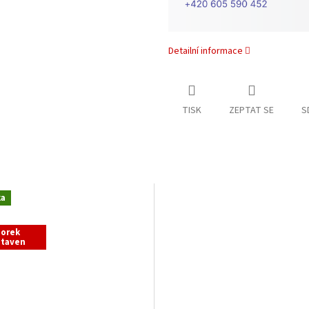
Detailní informace
TISK
ZEPTAT SE
S
ka
zorek
staven