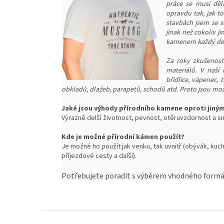
práce se musí děl
opravdu tak, jak t
stavbách jsem se s
jinak než cokoliv j
kamenem každý den 
Za roky zkušeností
materiálů. V naší 
břidlice, vápenec,
obkladů, dlažeb, parapetů, schodů atd. Proto jsou mož
Jaké jsou výhody přírodního kamene oproti jiný
Výrazně delší životnost, pevnost, o
těruvzdornost a sn
Kde je možné přírodní kámen použít?
Je možné ho použít jak venku, tak uvnitř (obývák, kuch
příjezdové cesty a další).
Potřebujete poradit s výběrem vhodného formát
Z