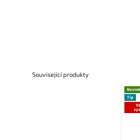
Související produkty
Novin
Tip
V
vy