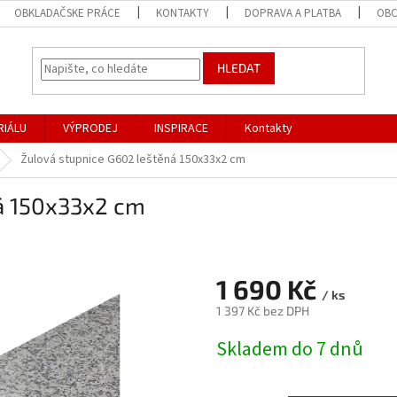
OBKLADAČSKE PRÁCE
KONTAKTY
DOPRAVA A PLATBA
OBC
HLEDAT
RIÁLU
VÝPRODEJ
INSPIRACE
Kontakty
Žulová stupnice G602 leštěná 150x33x2 cm
á 150x33x2 cm
1 690 Kč
/ ks
1 397 Kč bez DPH
Měrná
Skladem do 7 dnů
cena: