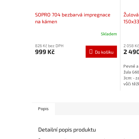
SOPRO 704 bezbarvá impregnace
Žulová
na kámen
150x3
Skladem
826 Kč bez DPH
2 058 K
999 Kč
2 49
Do košíku
Pevné a
žula G6
3cm: - z
vůči těž
Popis
Detailní popis produktu