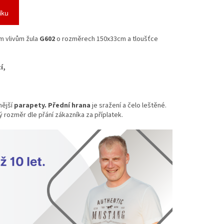
íku
m vlivům žula
G602
o rozměrech 150x33cm a tloušťce
í,
nější
parapety. Přední hrana
je sražení a čelo leštěné.
 rozměr dle přání zákazníka za příplatek.