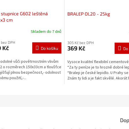
 stupnice G602 leštěná
BRALEP OL20 - 25kg
3x3 cm
Skladem do 7 dnů
č bez DPH
305 Kč bez DPH
0 Kč
369 Kč
Do košíku
Do 
 odolné vůči povětrnostním vlivům
Vysoce kvalitní flexibilní cementové 
02 o rozměrech 150x33cm a tloušťce
“Za ty peníze je to hrozně dobré lep
ajišťují plnou bezpečnost,- odolnost
“Bralep je české lepidlo. U Prahy se 
kému použití,-...
Znám ty lidi a je fakt skvělé. Akorát h
Dop