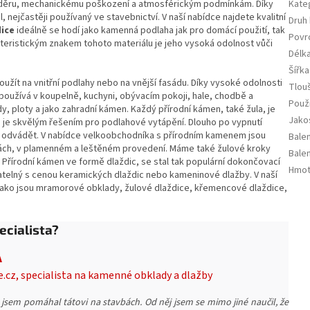
i oděru, mechanickému poškození a atmosférickým podmínkám.
Díky
Kate
, nejčastěji používaný ve stavebnictví.
V naší nabídce najdete kvalitní
Druh
dice
i
deálně se hodí jako kamenná podlaha jak pro domácí použití, tak
Povr
teristickým znakem tohoto materiálu je jeho vysoká odolnost vůči
Délk
Šířka
užít na vnitřní podlahy nebo na vnější fasádu.
Díky vysoké odolnosti
Tlou
 používá v koupelně, kuchyni, obývacím pokoji, hale, chodbě a
Použi
dy
, ploty a jako zahradní kámen.
Každý přírodní kámen, také žula, je
Jako
 je skvělým řešením pro podlahové vytápění.
Dlouho po vypnutí
i odvádět.
V nabídce velkoobchodníka s přírodním kamenem jsou
Balen
vách, v plamenném a leštěném provedení.
Máme také žulové kroky
Balen
Přírodní kámen ve formě dlaždic, se stal tak populární dokončovací
Hmot
vnatelný s cenou keramických dlaždic nebo kameninové dlažby.
V naší
jako jsou mramorové obklady, žulové dlaždice, křemencové dlaždice,
ecialista?
A
e.cz, specialista na kamenné obklady a dlažby
 jsem pomáhal tátovi na stavbách. Od něj jsem se mimo jiné naučil, že