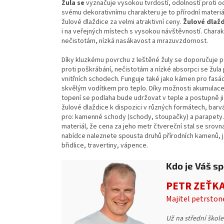
Žula se
vyznačuje vysokou tvrdostí, odolností prot
svému dekorativnímu charakteru je to přírodní materiál
žulové dlaždice za velmi atraktivní ceny.
Žulové dlaž
i na veřejných místech s vysokou návštěvností.
Charak
nečistotám, nízká nasákavost a mrazuvzdornost.
Díky kluzkému povrchu z leštěné žuly se doporučuje po
proti poškrábání, nečistotám a nízké absorpci se žula
vnitřních schodech.
Funguje také jako
kámen pro fasá
skvělým vodítkem pro teplo.
Díky možnosti akumulace
topení se podlaha bude udržovat v teple a postupně j
žulové dlaždice k dispozici v různých formátech, bar
pro: kamenné schody (schody, stoupačky) a parapety.
materiál, že cena za jeho metr čtvereční stal se sro
nabídce naleznete spousta druhů
přírodních kamenů, 
břidlice, travertiny, vápence.
Kdo je Váš sp
PETR ZEŤK
Majitel petrston
Už na střední škole