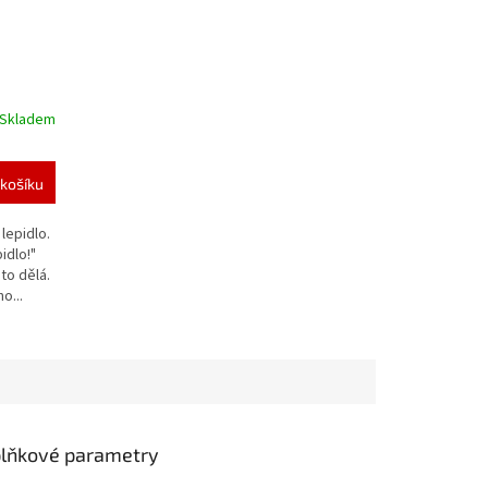
Skladem
košíku
lepidlo.
idlo!"
to dělá.
o...
lňkové parametry