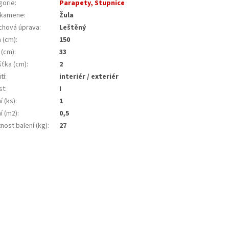
gorie
:
Parapety, Stupnice
 kamene
:
Žula
chová úprava
:
Leštěný
a (cm)
:
150
 (cm)
:
33
šťka (cm)
:
2
tí
:
interiér / exteriér
st
:
I
í (ks)
:
1
í (m2)
:
0,5
nost balení (kg)
:
27