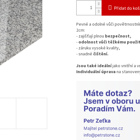
Přidat do koš
Pevné a odolné vůči povětrnostní
2cm:
- zajišťují plnou
bezpečnost,
-
odolnost vůči těžkému použit
- záruku vysoké kvality,
- snadné
čištění.
Jsou také ideální
jako vnitřní a v
Individuální úprava
na stanovený