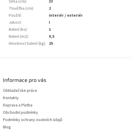
Šířka (cm)
:
33
Tloušťka (cm)
:
2
Použití
:
interiér / exteriér
Jakost
:
I
Balení (ks)
:
1
Balení (m2)
:
0,5
Hmotnost balení (kg)
:
25
Z
á
p
a
Informace pro vás
t
Obkladačske práce
í
Kontakty
Doprava a Platba
Obchodní podmínky
Podmínky ochrany osobních údajů
Blog