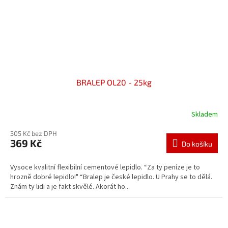
BRALEP OL20 - 25kg
Skladem
305 Kč bez DPH
369 Kč
Do košíku
Vysoce kvalitní flexibilní cementové lepidlo. “Za ty peníze je to
hrozně dobré lepidlo!" “Bralep je české lepidlo. U Prahy se to dělá.
Znám ty lidi a je fakt skvělé. Akorát ho...