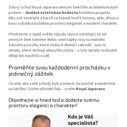
Žulový schod Royal Juparana není jen funkčním architektonickým
prvkem –
dodává estetickou hodnotu
každému projektu.
Díky své struktuře a barvě se krásně hodí k betonu, skle, dřevu a
kovu a dodává každému prostoru elegantní a moderní charakter.
Představte si teplé světlo západu slunce odrážející se od
jemných žilek kamene. Nebo ranní kapky rosy na matném
žulovém povrchu, které vedou k domácí zahradě. Jsou to
detaily, které definují atmosféru místa – a tyto detaily rozhodně
dělají ten největší rozdíl.
Proměňte svou každodenní procházku v
jedinečný zážitek
Chcete, aby vaše schody byly poutavé, bezpečné a nenáročné
na údržbu? Zvolte přírodní žulu – zvolte
Royal Juparana
.
Objednejte si hned teď a dodejte svému
prostoru eleganci a charakter!
Kdo je Váš
specialista?