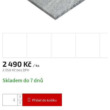
2 490 Kč
/ ks
2 058 Kč bez DPH
Měrná
Skladem do 7 dnů
cena:
Přidat do košíku