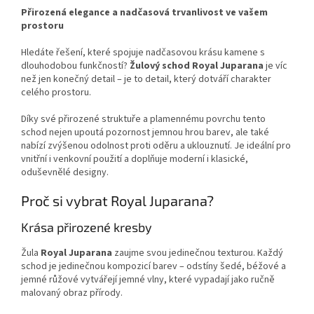
Přirozená elegance a nadčasová trvanlivost ve vašem
prostoru
Hledáte řešení, které spojuje nadčasovou krásu kamene s
dlouhodobou funkčností?
Žulový schod Royal Juparana
je víc
než jen konečný detail – je to detail, který dotváří charakter
celého prostoru.
Díky své přirozené struktuře a plamennému povrchu tento
schod nejen upoutá pozornost jemnou hrou barev, ale také
nabízí zvýšenou odolnost proti oděru a uklouznutí. Je ideální pro
vnitřní i venkovní použití a doplňuje moderní i klasické,
oduševnělé designy.
Proč si vybrat Royal Juparana?
Krása přirozené kresby
Žula
Royal Juparana
zaujme svou jedinečnou texturou. Každý
schod je jedinečnou kompozicí barev – odstíny šedé, béžové a
jemné růžové vytvářejí jemné vlny, které vypadají jako ručně
malovaný obraz přírody.