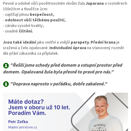
Pevné a odolné vůči povětrnostním vlivům žula
Juparana
o rozměrech
150x33cm a tloušťce 2cm:
- zajišťují plnou
bezpečnost,
-
odolnost vůči těžkému použití,
- záruku vysoké kvality,
- snadné
čištění.
Jsou také ideální
jako vnitřní a vnější
parapety. Přední hrana
je
sražená a čelo opalované.
Individuální úprava
na stanovený rozměr
dle přání zákazníka za příplatek.
"
Ř
ešili jsme schody před domem a vstupní prostor před
domem. Opalovaná žula byla přesně to pravé pro nás."
"Doprava naprosto v pořádku, dobře zabalené."