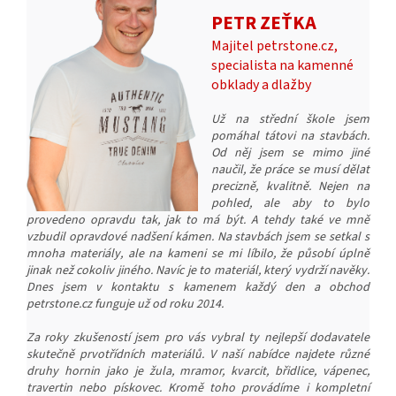
PETR ZEŤKA
Majitel petrstone.cz,
specialista na kamenné
obklady a dlažby
Už na střední škole jsem
pomáhal tátovi na stavbách.
Od něj jsem se mimo jiné
naučil, že práce se musí dělat
precizně, kvalitně. Nejen na
pohled, ale aby to bylo
provedeno opravdu tak, jak to má být. A tehdy také ve mně
vzbudil opravdové nadšení kámen. Na stavbách jsem se setkal s
mnoha materiály, ale na kameni se mi líbilo, že působí úplně
jinak než cokoliv jiného. Navíc je to materiál, který vydrží navěky.
Dnes jsem v kontaktu s kamenem každý den a obchod
petrstone.cz funguje už od roku 2014.
Za roky zkušeností jsem pro vás vybral ty nejlepší dodavatele
skutečně prvotřídních materiálů. V naší nabídce najdete různé
druhy hornin jako je žula, mramor, kvarcit, břidlice, vápenec,
travertin nebo pískovec. Kromě toho provádíme i kompletní