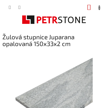
Přejít
NÁKUP
na
obsah
KOŠÍK
Žulová stupnice Juparana
opalovaná 150x33x2 cm