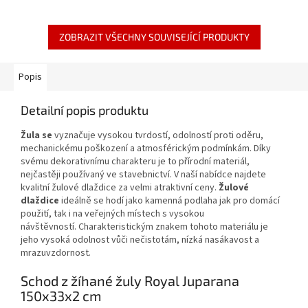
ZOBRAZIT VŠECHNY SOUVISEJÍCÍ PRODUKTY
Popis
Detailní popis produktu
Žula se
vyznačuje vysokou tvrdostí, odolností proti oděru,
mechanickému poškození a atmosférickým podmínkám.
Díky
svému dekorativnímu charakteru je to přírodní materiál,
nejčastěji používaný ve stavebnictví.
V naší nabídce najdete
kvalitní žulové dlaždice za velmi atraktivní ceny.
Žulové
dlaždice
i
deálně se hodí jako kamenná podlaha jak pro domácí
použití, tak i na veřejných místech s vysokou
návštěvností.
Charakteristickým znakem tohoto materiálu je
jeho vysoká odolnost vůči nečistotám, nízká nasákavost a
mrazuvzdornost.
Schod z žíhané žuly Royal Juparana
150x33x2 cm