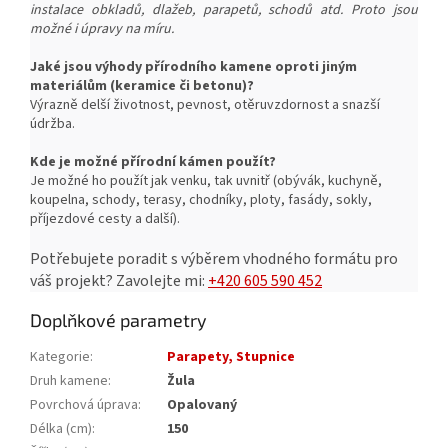
instalace obkladů, dlažeb, parapetů, schodů atd. Proto jsou
možné i úpravy na míru.
Jaké jsou výhody přírodního kamene oproti jiným
materiálům (keramice či betonu)?
Výrazně delší životnost, pevnost, o
těruvzdornost a snazší
ú
držba.
Kde je možné přírodní kámen použít?
Je možné ho použít jak venku, tak uvnitř (obývák, kuchyně,
koupelna, schody, terasy, chodníky, ploty, fasády, sokly,
příjezdové cesty a další).
Potřebujete poradit s výběrem vhodného formátu pro
váš projekt?
Zavolejte mi:
+420 605 590 452
Doplňkové parametry
Kategorie
:
Parapety, Stupnice
Druh kamene
:
Žula
Povrchová úprava
:
Opalovaný
Délka (cm)
:
150