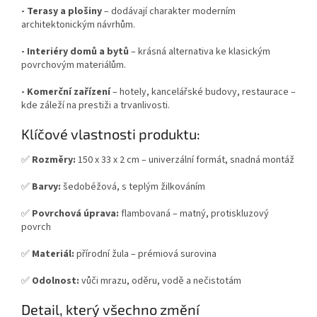
- Terasy a plošiny
– dodávají charakter moderním
architektonickým návrhům.
- Interiéry domů a bytů
– krásná alternativa ke klasickým
povrchovým materiálům.
- Komerční zařízení
– hotely, kancelářské budovy, restaurace –
kde záleží na prestiži a trvanlivosti.
Klíčové vlastnosti produktu:
✅
Rozměry:
150 x 33 x 2 cm – univerzální formát, snadná montáž
✅
Barvy:
šedobéžová, s teplým žilkováním
✅
Povrchová úprava:
flambovaná – matný, protiskluzový
povrch
✅
Materiál:
přírodní žula – prémiová surovina
✅
Odolnost:
vůči mrazu, oděru, vodě a nečistotám
Detail, který všechno změní