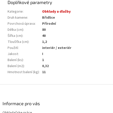
Doplňkové parametry
Kategorie
:
Obklady a dlažby
Druh kamene
:
Břidlice
Povrchová úprava
:
Přírodní
Délka (cm)
:
80
Šířka (cm)
:
40
Tloušťka (cm)
:
1,2
Použití
:
interiér / exteriér
Jakost
:
I
Balení (ks)
:
1
Balení (m2)
:
0,32
Hmotnost balení (kg)
:
11
Z
á
p
a
Informace pro vás
t
Obkladačske práce