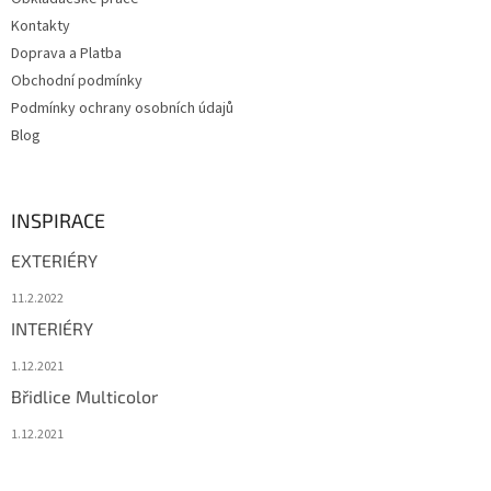
í
Kontakty
Doprava a Platba
Obchodní podmínky
Podmínky ochrany osobních údajů
Blog
INSPIRACE
EXTERIÉRY
11.2.2022
INTERIÉRY
1.12.2021
Břidlice Multicolor
1.12.2021