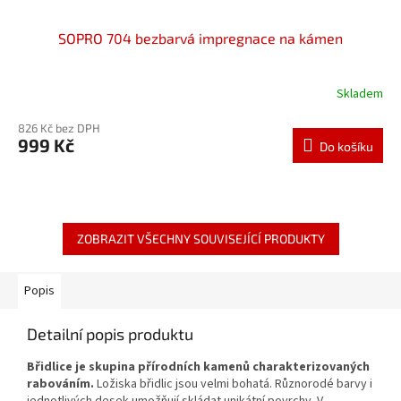
SOPRO 704 bezbarvá impregnace na kámen
Skladem
826 Kč bez DPH
999 Kč
Do košíku
ZOBRAZIT VŠECHNY SOUVISEJÍCÍ PRODUKTY
Popis
Detailní popis produktu
Břidlice je skupina přírodních kamenů charakterizovaných
rabováním.
Ložiska břidlic jsou velmi bohatá. Různorodé barvy i
jednotlivých desek umožňují skládat unikátní povrchy. V