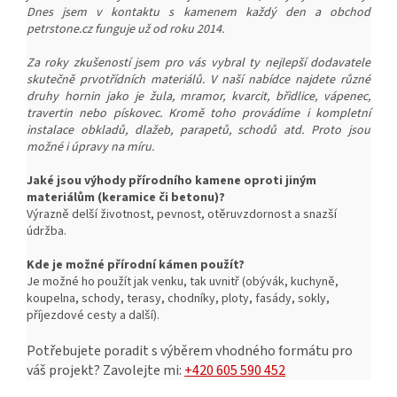
Dnes jsem v kontaktu s kamenem každý den a obchod
petrstone.cz funguje už od roku 2014.
Za roky zkušeností jsem pro vás vybral ty nejlepší dodavatele
skutečně prvotřídních materiálů. V naší nabídce najdete různé
druhy hornin jako je žula, mramor, kvarcit, břidlice, vápenec,
travertin nebo pískovec. Kromě toho provádíme i kompletní
instalace obkladů, dlažeb, parapetů, schodů atd. Proto jsou
možné i úpravy na míru.
Jaké jsou výhody přírodního kamene oproti jiným
materiálům (keramice či betonu)?
Výrazně delší životnost, pevnost, o
těruvzdornost a snazší
ú
držba.
Kde je možné přírodní kámen použít?
Je možné ho použít jak venku, tak uvnitř (obývák, kuchyně,
koupelna, schody, terasy, chodníky, ploty, fasády, sokly,
příjezdové cesty a další).
Potřebujete poradit s výběrem vhodného formátu pro
váš projekt?
Zavolejte mi:
+420 605 590 452