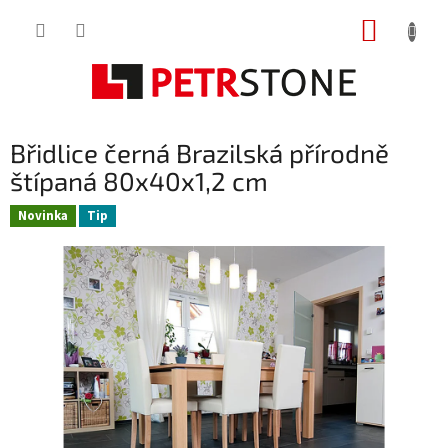
Přejít
NÁKUP
na
obsah
KOŠÍK
Břidlice černá Brazilská přírodně
štípaná 80x40x1,2 cm
Novinka
Tip