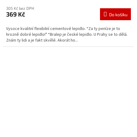
305 Kč bez DPH
369 Kč
Do košíku
Vysoce kvalitní flexibilní cementové lepidlo. “Za ty peníze je to
hrozně dobré lepidlo!" “Bralep je české lepidlo. U Prahy se to dělá.
Znám ty lidi a je fakt skvělé. Akorát ho...