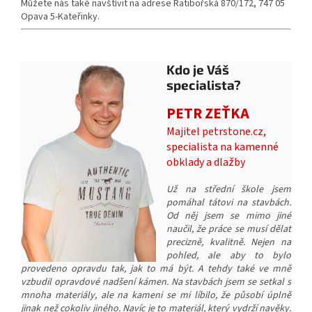
Můžete nás také navštívit na adrese Ratibořská 870/172, 747 05
Opava 5-Kateřinky.
Kdo je Váš
specialista?
PETR ZEŤKA
Majitel petrstone.cz,
specialista na kamenné
obklady a dlažby
Už na střední škole jsem
pomáhal tátovi na stavbách.
Od něj jsem se mimo jiné
naučil, že práce se musí dělat
precizně, kvalitně. Nejen na
pohled, ale aby to bylo
provedeno opravdu tak, jak to má být. A tehdy také ve mně
vzbudil opravdové nadšení kámen. Na stavbách jsem se setkal s
mnoha materiály, ale na kameni se mi líbilo, že působí úplně
jinak než cokoliv jiného. Navíc je to materiál, který vydrží navěky.