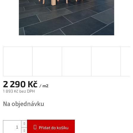
2 290 Kč
/ m2
1 893 Kč bez DPH
Měrná
Na objednávku
cena:
Přidat do košíku