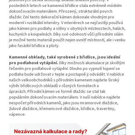
posledních letech se kamenná břidlice stala extrémně módním
dokončovacím materiálem. Přirozený, strukturální povrch
dlaždic činí tento dekorační kámen dokonale vhodným pro
moderní i rustikální interiéry. V interiérech se nejčastěji používá
jako kámen pro podlahy a stěny v obytných místnostech, halách,
kuchyních a koupelnách. Díky své odolnosti vůči přírodním silám
je možné tento materiál použít nejen uvnitř místností, ale i venku
jako fasádní břidlice a ploty.
Kamenné obklady, také vyrobené z břidlice, jsou ideální
pro podlahové vytápění.
Díky možnosti akumulace je skvělým
řešením pro podlahové vytápění. Dlouho po vypnutí topení se
podlaha bude udržovat v teple a postupně ji odvádět. V nabídce
našich velkoobchodníků s přírodním kamenem najdete široký
výběr břidlicových obkladů v různých formátech a
úpravách. Přírodní kámen ve formě dlaždic se stal tak
populárním dokončovacím materiálem. V naší nabídce najdete
nespočet přírodních
kamenů, jako jsou mramorové dlaždice,
žulové dlaždice, křemencové dlaždice, břidlice, travertiny,
vápence.