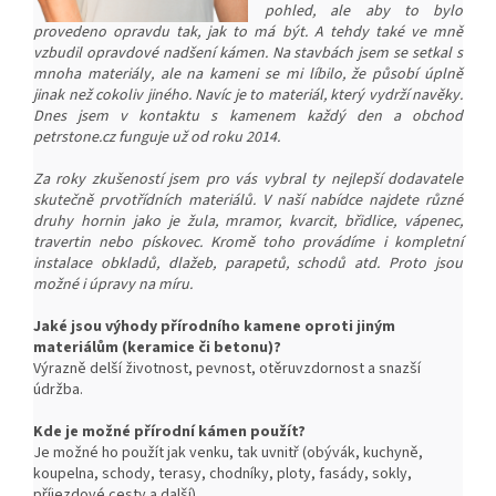
pohled, ale aby to bylo
provedeno opravdu tak, jak to má být. A tehdy také ve mně
vzbudil opravdové nadšení kámen. Na stavbách jsem se setkal s
mnoha materiály, ale na kameni se mi líbilo, že působí úplně
jinak než cokoliv jiného. Navíc je to materiál, který vydrží navěky.
Dnes jsem v kontaktu s kamenem každý den a obchod
petrstone.cz funguje už od roku 2014.
Za roky zkušeností jsem pro vás vybral ty nejlepší dodavatele
skutečně prvotřídních materiálů. V naší nabídce najdete různé
druhy hornin jako je žula, mramor, kvarcit, břidlice, vápenec,
travertin nebo pískovec. Kromě toho provádíme i kompletní
instalace obkladů, dlažeb, parapetů, schodů atd. Proto jsou
možné i úpravy na míru.
Jaké jsou výhody přírodního kamene oproti jiným
materiálům (keramice či betonu)?
Výrazně delší životnost, pevnost, o
těruvzdornost a snazší
ú
držba.
Kde je možné přírodní kámen použít?
Je možné ho použít jak venku, tak uvnitř (obývák, kuchyně,
koupelna, schody, terasy, chodníky, ploty, fasády, sokly,
příjezdové cesty a další).