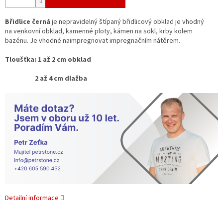
Břidlice černá
je nepravidelný štípaný břidlicový obklad je vhodný
na venkovní obklad, kamenné ploty, kámen na sokl, krby kolem
bazénu. Je vhodné naimpregnovat impregnačním nátěrem.
Tloušťka: 1 až 2 cm obklad
2 až 4 cm dlažba
Detailní informace