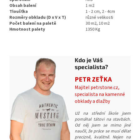
Obsah balení
1 m2
Tloušťka
1 - 2 cm, 2 - 4cm
Rozměry obkladu (D x V x T)
různé velikosti
Počet balení na paletě
30 m2, 10 m2
Hmotnost palety
1350 Kg
Kdo je Váš
specialista?
PETR ZEŤKA
Majitel petrstone.cz,
specialista na kamenné
obklady a dlažby
Už na střední škole jsem
pomáhal tátovi na stavbách.
Od něj jsem se mimo jiné
naučil, že práce se musí dělat
precizně, kvalitně. Nejen na