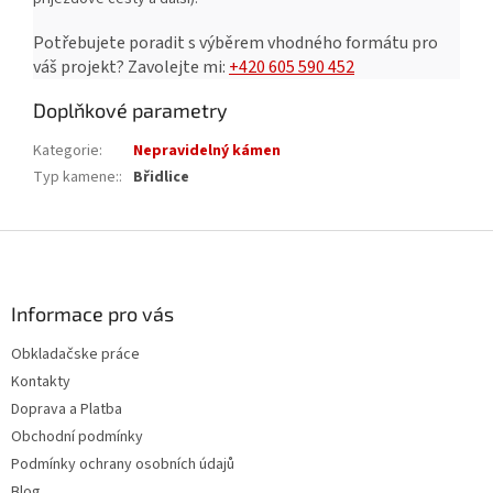
Potřebujete poradit s výběrem vhodného formátu pro
váš projekt?
Zavolejte mi:
+420 605 590 452
Doplňkové parametry
Kategorie
:
Nepravidelný kámen
Typ kamene:
:
Břidlice
Z
á
p
a
Informace pro vás
t
Obkladačske práce
í
Kontakty
Doprava a Platba
Obchodní podmínky
Podmínky ochrany osobních údajů
Blog