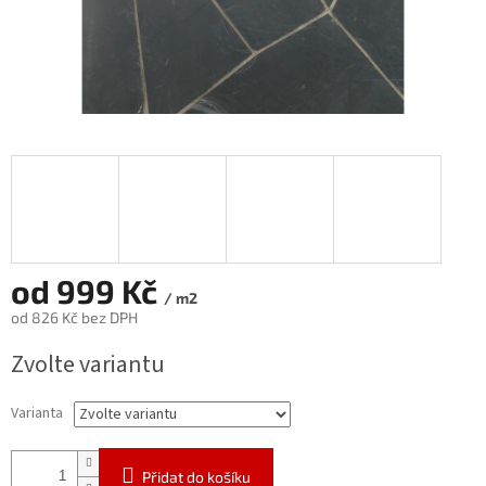
od
999 Kč
/ m2
od
826 Kč
bez DPH
Měrná
Zvolte variantu
cena:
Varianta
Přidat do košíku