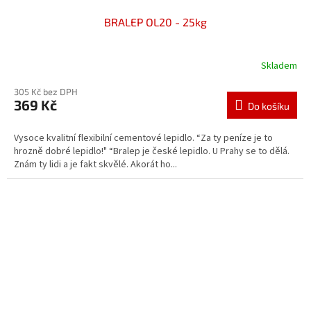
BRALEP OL20 - 25kg
Skladem
305 Kč bez DPH
369 Kč
Do košíku
Vysoce kvalitní flexibilní cementové lepidlo. “Za ty peníze je to
hrozně dobré lepidlo!" “Bralep je české lepidlo. U Prahy se to dělá.
Znám ty lidi a je fakt skvělé. Akorát ho...