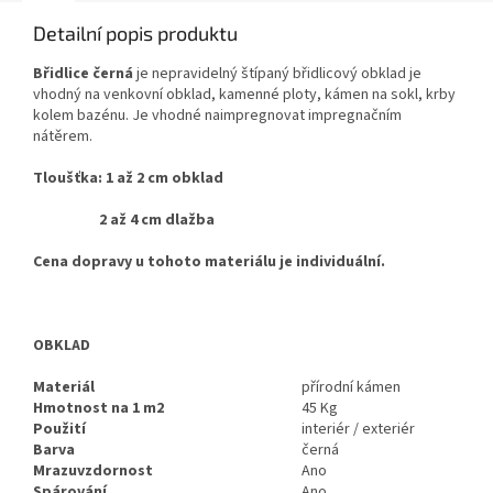
Detailní popis produktu
Břidlice černá
je nepravidelný štípaný břidlicový obklad je
vhodný na venkovní obklad, kamenné ploty, kámen na sokl, krby
kolem bazénu. Je vhodné naimpregnovat impregnačním
nátěrem.
Tloušťka: 1 až 2 cm obklad
2 až 4 cm dlažba
Cena dopravy u tohoto materiálu je individuální.
OBKLAD
Materiál
přírodní kámen
Hmotnost na 1 m2
45 Kg
Použití
interiér / exteriér
Barva
černá
Mrazuvzdornost
Ano
Spárování
Ano