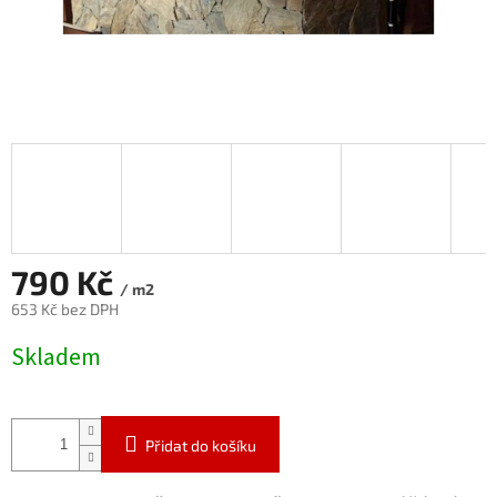
790 Kč
/ m2
653 Kč bez DPH
Měrná
Skladem
cena:
Přidat do košíku