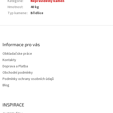
Kategorie
:
Nepravidelný kámen
Hmotnost
:
40 kg
Typ kamene:
:
Břidlice
Z
á
p
a
Informace pro vás
t
Obkladačske práce
í
Kontakty
Doprava a Platba
Obchodní podmínky
Podmínky ochrany osobních údajů
Blog
INSPIRACE