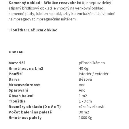
Kamenný obklad - Břidlice rezavohnědá
je nepravidelný
štípaný břidlicový obklad je vhodný na venkovní obklad,
kamenné ploty, kámen na sokl, krby kolem bazénu. Je vhodné
naimpregnovat impregnačním nátěrem.
Tloušťka: 1 až 3cm obklad
OBKLAD
Materiál
přírodní kámen
Hmotnost na 1 m2
40 Kg
Použití
interiér / exteriér
Barva
Béžová
Mrazuvzdornost
Ano
Spárování
Ano
Obsah balení
1 m2
Tloušťka
1 - 3 cm
Rozměry obkladu (D x V x T)
různé velikosti
Počet balení na paletě
30 m2
Hmotnost palety
1000 Kg