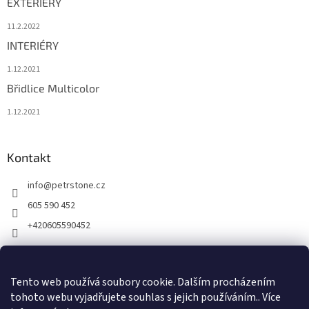
EXTERIÉRY
11.2.2022
INTERIÉRY
1.12.2021
Břidlice Multicolor
1.12.2021
Kontakt
info
@
petrstone.cz
605 590 452
+420605590452
Facebook
Tento web používá soubory cookie. Dalším procházením
tohoto webu vyjadřujete souhlas s jejich používáním.. Více