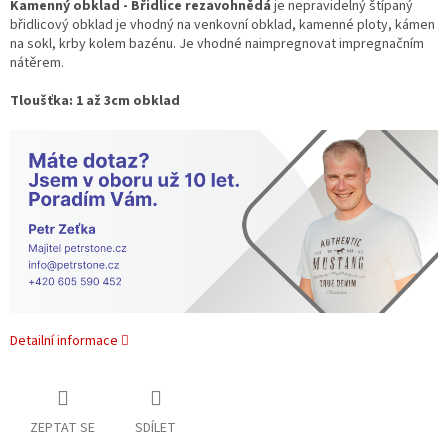
Kamenný obklad - Břidlice rezavohnědá
je nepravidelný štípaný
břidlicový obklad je vhodný na venkovní obklad, kamenné ploty, kámen
na sokl, krby kolem bazénu. Je vhodné naimpregnovat impregnačním
nátěrem.
Tloušťka: 1 až 3cm obklad
Detailní informace
ZEPTAT SE
SDÍLET