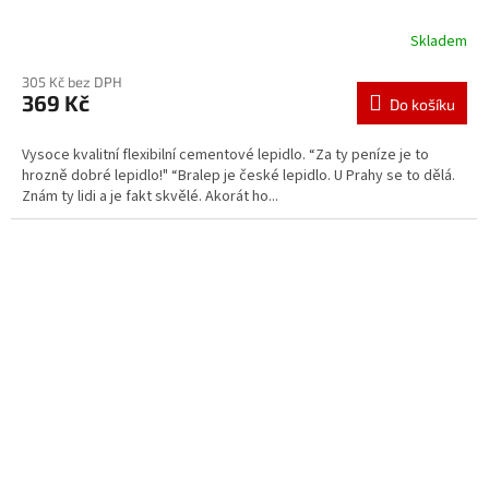
Skladem
305 Kč bez DPH
369 Kč
Do košíku
Vysoce kvalitní flexibilní cementové lepidlo. “Za ty peníze je to
hrozně dobré lepidlo!" “Bralep je české lepidlo. U Prahy se to dělá.
Znám ty lidi a je fakt skvělé. Akorát ho...