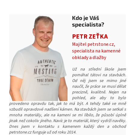
Kdo je Váš
specialista?
PETR ZEŤKA
Majitel petrstone.cz,
specialista na kamenné
obklady a dlažby
Už na střední škole jsem
pomáhal tátovi na stavbách.
Od něj jsem se mimo jiné
naučil, že práce se musí dělat
precizně, kvalitně. Nejen na
pohled, ale aby to bylo
provedeno opravdu tak, jak to má být. A tehdy také ve mně
vzbudil opravdové nadšení kámen. Na stavbách jsem se setkal s
mnoha materiály, ale na kameni se mi líbilo, že působí úplně
jinak než cokoliv jiného. Navíc je to materiál, který vydrží navěky.
Dnes jsem v kontaktu s kamenem každý den a obchod
petrstone.cz funguje už od roku 2014.