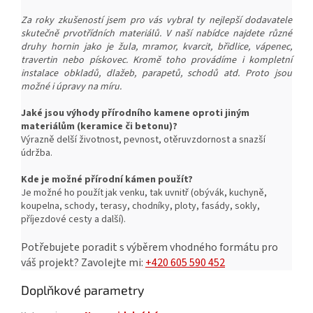
Za roky zkušeností jsem pro vás vybral ty nejlepší dodavatele
skutečně prvotřídních materiálů. V naší nabídce najdete různé
druhy hornin jako je žula, mramor, kvarcit, břidlice, vápenec,
travertin nebo pískovec. Kromě toho provádíme i kompletní
instalace obkladů, dlažeb, parapetů, schodů atd. Proto jsou
možné i úpravy na míru.
Jaké jsou výhody přírodního kamene oproti jiným
materiálům (keramice či betonu)?
Výrazně delší životnost, pevnost, o
těruvzdornost a snazší
ú
držba.
Kde je možné přírodní kámen použít?
Je možné ho použít jak venku, tak uvnitř (obývák, kuchyně,
koupelna, schody, terasy, chodníky, ploty, fasády, sokly,
příjezdové cesty a další).
Potřebujete poradit s výběrem vhodného formátu pro
váš projekt?
Zavolejte mi:
+420 605 590 452
Doplňkové parametry