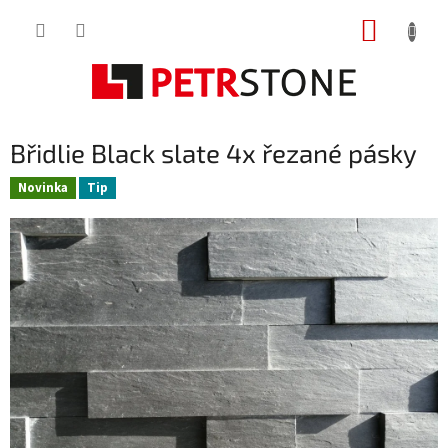
Přejít
NÁKUP
na
obsah
KOŠÍK
Břidlie Black slate 4x řezané pásky
Novinka
Tip