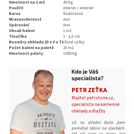
Hmotnost na 1 m2
40 Kg
Použití
interiér / exteriér
Barva
Šedočerná
Mrazuvzdornost
Ano
Spárování
Ano
Obsah balení
1 m2
Tloušťka
1 - 2,5 cm
Rozměry obkladu (D x V x T)
různé výšky
Počet balení na paletě
25 m2
Hmotnost palety
1000 Kg
Kdo je Váš
specialista?
PETR ZEŤKA
Majitel petrstone.cz,
specialista na kamenné
obklady a dlažby
Už na střední škole jsem
pomáhal tátovi na stavbách.