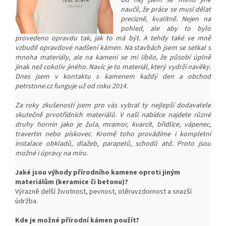
Od něj jsem se mimo jiné
naučil, že práce se musí dělat
precizně, kvalitně. Nejen na
pohled, ale aby to bylo
provedeno opravdu tak, jak to má být. A tehdy také ve mně
vzbudil opravdové nadšení kámen. Na stavbách jsem se setkal s
mnoha materiály, ale na kameni se mi líbilo, že působí úplně
jinak než cokoliv jiného. Navíc je to materiál, který vydrží navěky.
Dnes jsem v kontaktu s kamenem každý den a obchod
petrstone.cz funguje už od roku 2014.
Za roky zkušeností jsem pro vás vybral ty nejlepší dodavatele
skutečně prvotřídních materiálů. V naší nabídce najdete různé
druhy hornin jako je žula, mramor, kvarcit, břidlice, vápenec,
travertin nebo pískovec. Kromě toho provádíme i kompletní
instalace obkladů, dlažeb, parapetů, schodů atd. Proto jsou
možné i úpravy na míru.
Jaké jsou výhody přírodního kamene oproti jiným
materiálům (keramice či betonu)?
Výrazně delší životnost, pevnost, o
těruvzdornost a snazší
ú
držba.
Kde je možné přírodní kámen použít?