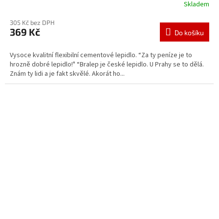
Skladem
305 Kč bez DPH
369 Kč
Do košíku
Vysoce kvalitní flexibilní cementové lepidlo. “Za ty peníze je to
hrozně dobré lepidlo!" “Bralep je české lepidlo. U Prahy se to dělá.
Znám ty lidi a je fakt skvělé. Akorát ho...