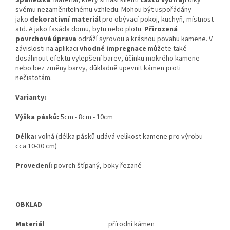
svému nezaměnitelnému vzhledu. Mohou být uspořádány
jako
dekorativní materiál
pro obývací pokoj, kuchyň, místnost
atd. A jako fasáda domu, bytu nebo plotu.
Přirozená
povrchová úprava
odráží syrovou a krásnou povahu kamene. V
závislosti na aplikaci
vhodné impregnace
můžete také
dosáhnout efektu vylepšení barev, účinku mokrého kamene
nebo bez změny barvy, důkladně upevnit kámen proti
nečistotám.
Varianty:
Výška pásků:
5cm - 8cm - 10cm
Délka:
volná (délka pásků udává velikost kamene pro výrobu
cca 10-30 cm)
Provedení:
povrch štípaný, boky řezané
OBKLAD
Materiál
přírodní kámen