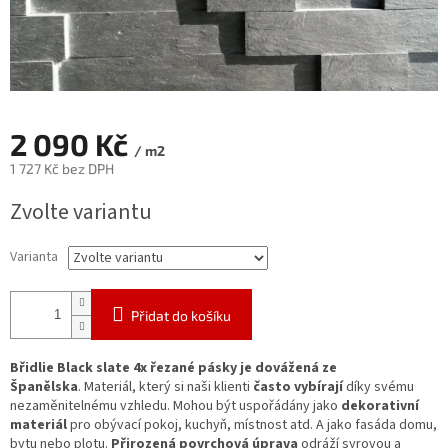
2 090 Kč
/ m2
1 727 Kč bez DPH
Měrná
Zvolte variantu
cena:
Varianta
Přidat do košíku
Břidlie Black slate 4x řezané pásky je dovážená ze
Španělska
.
Materiál, který
si
naši klienti
často vybírají
díky svému
nezaměnitelnému vzhledu.
Mohou být uspořádány jako
dekorativní
materiál
pro obývací pokoj, kuchyň, místnost atd. A jako fasáda domu,
bytu nebo plotu.
Přirozená povrchová úprava
odráží syrovou a