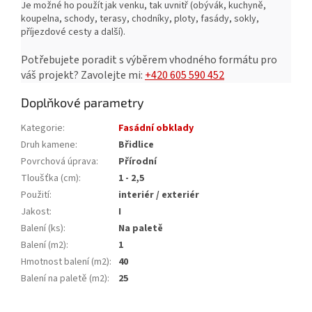
Je možné ho použít jak venku, tak uvnitř (obývák, kuchyně,
koupelna, schody, terasy, chodníky, ploty, fasády, sokly,
příjezdové cesty a další).
Potřebujete poradit s výběrem vhodného formátu pro
váš projekt?
Zavolejte mi:
+420 605 590 452
Doplňkové parametry
Kategorie
:
Fasádní obklady
Druh kamene
:
Břidlice
Povrchová úprava
:
Přírodní
Tloušťka (cm)
:
1 - 2,5
Použití
:
interiér / exteriér
Jakost
:
I
Balení (ks)
:
Na paletě
Balení (m2)
:
1
Hmotnost balení (m2)
:
40
Balení na paletě (m2)
:
25