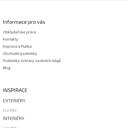
Z
á
p
a
Informace pro vás
t
Obkladačske práce
í
Kontakty
Doprava a Platba
Obchodní podmínky
Podmínky ochrany osobních údajů
Blog
INSPIRACE
EXTERIÉRY
11.2.2022
INTERIÉRY