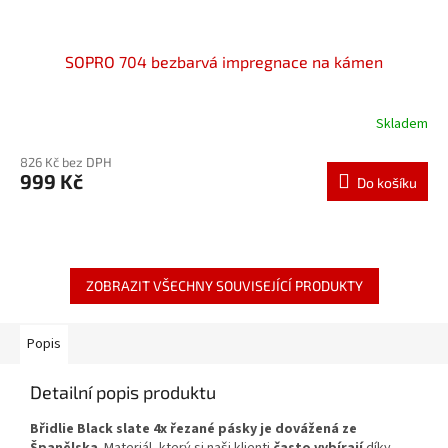
SOPRO 704 bezbarvá impregnace na kámen
Skladem
826 Kč bez DPH
999 Kč
Do košíku
ZOBRAZIT VŠECHNY SOUVISEJÍCÍ PRODUKTY
Popis
Detailní popis produktu
Břidlie Black slate 4x řezané pásky je dovážená ze
Španělska
. Materiál, který
si
naši klienti
často vybírají
díky