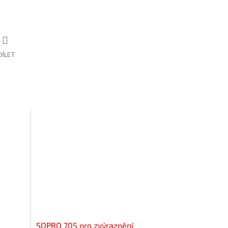
DÍLET
SOPRO 705 pro zvýraznění