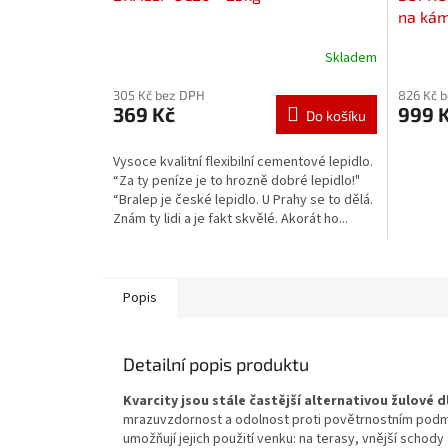
na ká
Skladem
305 Kč bez DPH
826 Kč 
369 Kč
999 
Do košíku
Vysoce kvalitní flexibilní cementové lepidlo.
“Za ty peníze je to hrozně dobré lepidlo!"
“Bralep je české lepidlo. U Prahy se to dělá.
Znám ty lidi a je fakt skvělé. Akorát ho...
Popis
Detailní popis produktu
Kvarcity jsou stále častější alternativou žulové d
mrazuvzdornost a odolnost proti povětrnostním podm
umožňují jejich použití venku: na terasy, vnější schod