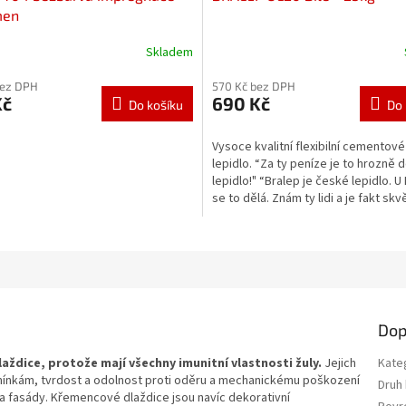
men
Skladem
bez DPH
570 Kč bez DPH
Kč
690 Kč
Do košíku
Do 
Vysoce kvalitní flexibilní cementové
lepidlo. “Za ty peníze je to hrozně 
lepidlo!" “Bralep je české lepidlo. U
se to dělá. Znám ty lidi a je fakt skv
Akorát...
Dop
laždice, protože mají všechny imunitní vlastnosti žuly.
Jejich
Kate
ínkám, tvrdost a odolnost proti oděru a mechanickému poškození
Druh
y a fasády. Křemencové dlaždice jsou navíc dekorativní