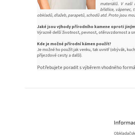
materiálů. V naší 
břidlice, vápenec,
obkladů, dlažeb, parapetů, schodů atd. Proto jsou mož
Jaké jsou výhody přírodního kamene oproti jiný
Výrazně delší životnost, pevnost, o
těruvzdornost a sn
Kde je možné přírodní kámen použít?
Je možné ho použít jak venku, tak uvnitř (obývák, kuch
příjezdové cesty a další).
Potřebujete poradit s výběrem vhodného formát
Z
á
p
a
t
Informac
í
Obkladačsk