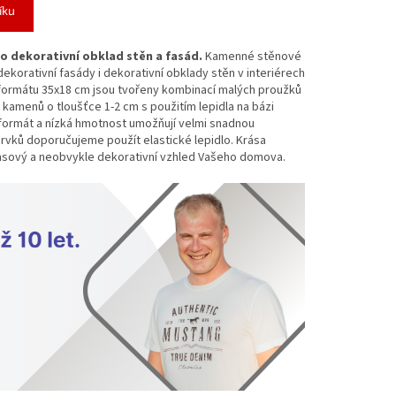
íku
ako dekorativní obklad stěn a fasád.
Kamenné stěnové
ekorativní fasády i dekorativní obklady stěn v interiérech
formátu 35x18 cm jsou tvořeny kombinací malých proužků
kamenů o tloušťce 1-2 cm s použitím lepidla na bázi
ý formát a nízká hmotnost umožňují velmi snadnou
rvků doporučujeme použít elastické lepidlo. Krása
asový a neobvykle dekorativní vzhled Vašeho domova.