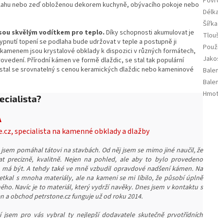
Povr
odlahu nebo zeď obloženou dekorem kuchyně, obývacího pokoje nebo
Délk
Šířka
jsou skvělým vodítkem pro teplo.
Díky schopnosti akumulovat je
Tlou
pnutí topení se podlaha bude udržovat v teple a postupně ji
Použi
kamenem jsou krystalové obklady k dispozici v různých formátech,
Jako
edení. Přírodní kámen ve formě dlaždic, se stal tak populární
 stal se srovnatelný s cenou keramických dlaždic nebo kameninové
Balen
Balen
Hmot
ecialista?
A
e.cz, specialista na kamenné obklady a dlažby
 jsem pomáhal tátovi na stavbách. Od něj jsem se mimo jiné naučil, že
at precizně, kvalitně. Nejen na pohled, ale aby to bylo provedeno
o má být. A tehdy také ve mně vzbudil opravdové nadšení kámen. Na
etkal s mnoha materiály, ale na kameni se mi líbilo, že působí úplně
iného. Navíc je to materiál, který vydrží navěky. Dnes jsem v kontaktu s
a obchod petrstone.cz funguje už od roku 2014.
 jsem pro vás vybral ty nejlepší dodavatele skutečně prvotřídních