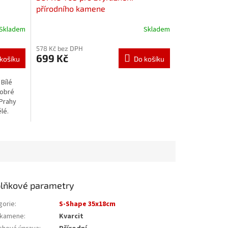
přírodního kamene
Skladem
Skladem
578 Kč bez DPH
699 Kč
košíku
Do košíku
 Bílé
dobré
 Prahy
ělé.
lňkové parametry
gorie
:
S-Shape 35x18cm
 kamene
:
Kvarcit