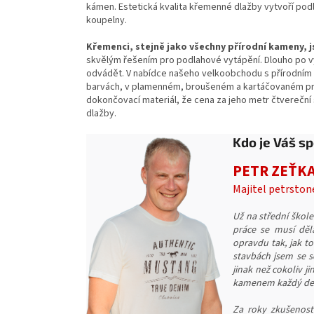
kámen. Estetická kvalita křemenné dlažby vytvoří p
koupelny.
Křemenci, stejně jako všechny přírodní kameny, 
skvělým řešením pro podlahové vytápění. Dlouho po vy
odvádět. V nabídce našeho velkoobchodu s přírodním 
barvách, v plamenném, broušeném a kartáčovaném prov
dokončovací materiál, že cena za jeho metr čtvereční
dlažby.
Kdo je Váš sp
PETR ZEŤK
Majitel petrston
Už na střední škole
práce se musí děl
opravdu tak, jak t
stavbách jsem se s
jinak než cokoliv j
kamenem každý den 
Za roky zkušeností