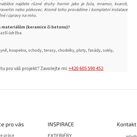
nabídce najdete různé druhy hornin jako je žula, mramor, kvarcit,
 travertin nebo pískovec. Kromě toho provádíme i kompletní instalace
né i úpravy na míru.
m materiálům (keramice či betonu)?
azší ú
držba.
yně, koupelna, schody, terasy, chodníky, ploty, fasády, sokly,
u pro váš projekt?
Zavolejte mi:
+420 605 590 452
e pro vás
INSPIRACE
Kontakt
e práce
EXTERIÉRY
info
@