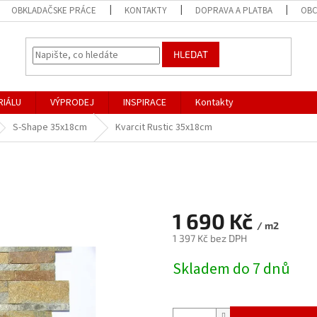
OBKLADAČSKE PRÁCE
KONTAKTY
DOPRAVA A PLATBA
OBC
HLEDAT
RIÁLU
VÝPRODEJ
INSPIRACE
Kontakty
S-Shape 35x18cm
Kvarcit Rustic 35x18cm
1 690 Kč
/ m2
1 397 Kč bez DPH
Měrná
Skladem do 7 dnů
cena: