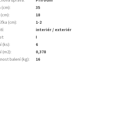
chová úprava
:
Přírodní
a (cm)
:
35
 (cm)
:
18
šťka (cm)
:
1-2
tí
:
interiér / exteriér
st
:
I
í (ks)
:
6
í (m2)
:
0,378
nost balení (kg)
:
16