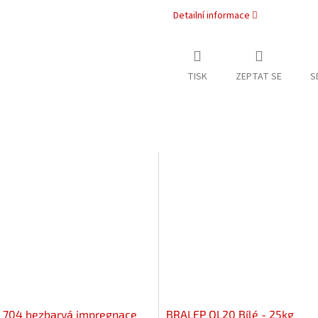
Detailní informace
TISK
ZEPTAT SE
S
704 bezbarvá impregnace
BRALEP OL20 Bílé - 25kg