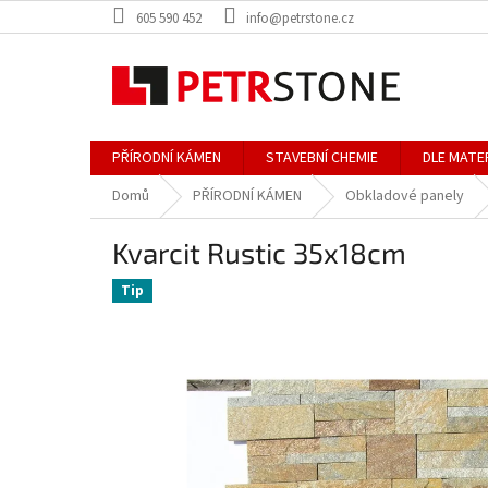
Přejít
605 590 452
info@petrstone.cz
na
obsah
PŘÍRODNÍ KÁMEN
STAVEBNÍ CHEMIE
DLE MATE
Domů
PŘÍRODNÍ KÁMEN
Obkladové panely
Kvarcit Rustic 35x18cm
Tip