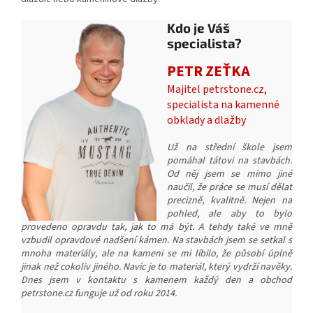
Kdo je Váš
specialista?
PETR ZEŤKA
Majitel petrstone.cz,
specialista na kamenné
obklady a dlažby
Už na střední škole jsem
pomáhal tátovi na stavbách.
Od něj jsem se mimo jiné
naučil, že práce se musí dělat
precizně, kvalitně. Nejen na
pohled, ale aby to bylo
provedeno opravdu tak, jak to má být. A tehdy také ve mně
vzbudil opravdové nadšení kámen. Na stavbách jsem se setkal s
mnoha materiály, ale na kameni se mi líbilo, že působí úplně
jinak než cokoliv jiného. Navíc je to materiál, který vydrží navěky.
Dnes jsem v kontaktu s kamenem každý den a obchod
petrstone.cz funguje už od roku 2014.