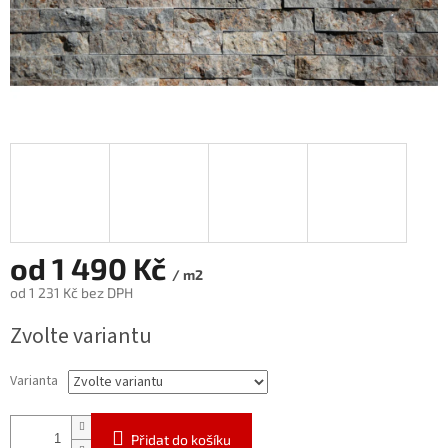
od
1 490 Kč
/ m2
od
1 231 Kč
bez DPH
Měrná
Zvolte variantu
cena:
Varianta
Přidat do košíku