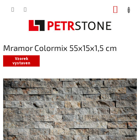
Přejít
NÁKUP
na
obsah
KOŠÍK
Mramor Colormix 55x15x1,5 cm
Vzorek
vystaven