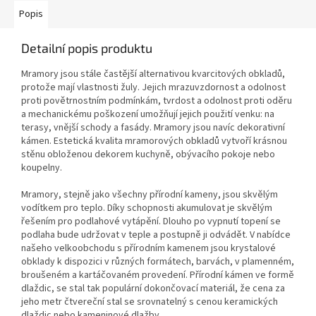
Popis
Detailní popis produktu
Mramory jsou stále častější alternativou kvarcitových obkladů,
protože mají vlastnosti žuly.
Jejich mrazuvzdornost a odolnost
proti povětrnostním podmínkám, tvrdost a odolnost proti oděru
a mechanickému poškození umožňují jejich použití venku: na
terasy, vnější schody a fasády.
Mramory jsou navíc dekorativní
kámen.
Estetická kvalita mramorových obkladů vytvoří krásnou
stěnu obloženou dekorem kuchyně, obývacího pokoje nebo
koupelny.
Mramory, stejně jako všechny přírodní kameny, jsou skvělým
vodítkem pro teplo.
Díky schopnosti akumulovat je skvělým
řešením pro podlahové vytápění.
Dlouho po vypnutí topení se
podlaha bude udržovat v teple a postupně ji odvádět.
V nabídce
našeho velkoobchodu s přírodním kamenem jsou krystalové
obklady k dispozici v různých formátech, barvách, v plamenném,
broušeném a kartáčovaném provedení.
Přírodní kámen ve formě
dlaždic, se stal tak populární dokončovací materiál, že cena za
jeho metr čtvereční stal se srovnatelný s cenou keramických
dlaždic nebo kameninové dlažby.