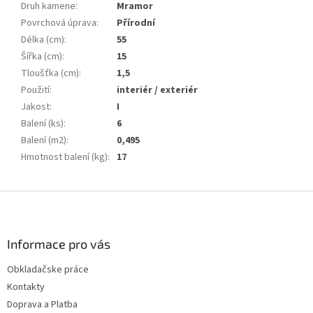
Druh kamene
:
Mramor
Povrchová úprava
:
Přírodní
Délka (cm)
:
55
Šířka (cm)
:
15
Tloušťka (cm)
:
1,5
Použití
:
interiér / exteriér
Jakost
:
I
Balení (ks)
:
6
Balení (m2)
:
0,495
Hmotnost balení (kg)
:
17
Z
á
p
a
Informace pro vás
t
Obkladačske práce
í
Kontakty
Doprava a Platba