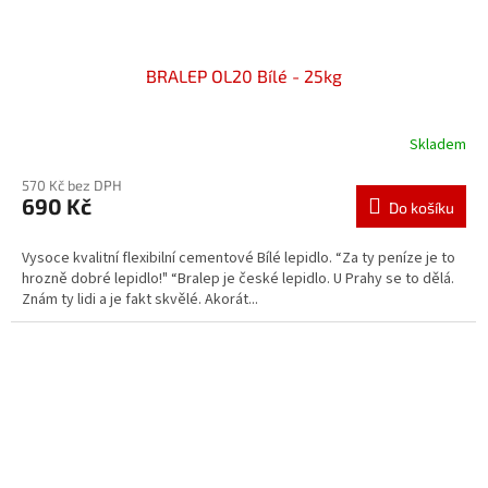
BRALEP OL20 Bílé - 25kg
Skladem
570 Kč bez DPH
690 Kč
Do košíku
Vysoce kvalitní flexibilní cementové Bílé lepidlo. “Za ty peníze je to
hrozně dobré lepidlo!" “Bralep je české lepidlo. U Prahy se to dělá.
Znám ty lidi a je fakt skvělé. Akorát...