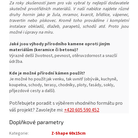
Za roky zkušeností jsem pro vás vybral ty nejlepší dodavatele
skutečně prvotřídních materiálů. V naší nabídce najdete různé
druhy hornin jako je žula, mramor, kvarcit, břidlice, vápenec,
travertin nebo pískovec. Kromě toho provádíme i kompletní
instalace obkladů, dlažeb, parapetů, schodů atd. Proto jsou
možné i úpravy na míru.
Jaké jsou výhody přírodního kamene oproti jiným
materiálům (keramice či betonu)?
Výrazně delší životnost, pevnost, o
těruvzdornost a snazší
ú
držba.
Kde je možné přírodní kámen použít?
Je možné ho použít jak venku, tak uvnitř (obývák, kuchyně,
koupelna, schody, terasy, chodníky, ploty, fasády, sokly,
příjezdové cesty a další).
Potřebujete poradit s výběrem vhodného formátu pro
váš projekt?
Zavolejte mi:
+420 605 590 452
Doplňkové parametry
Kategorie
:
Z-Shape 60x15cm