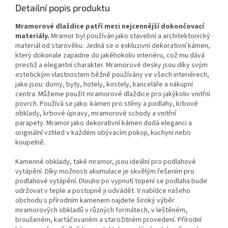
Detailní popis produktu
Mramorové dlaždice patří mezi nejcennější dokončovací
materiály.
Mramor byl používán jako stavební a architektonický
materiál od starověku.
Jedná se o exkluzivní dekorativní kámen,
který dokonale zapadne do jakéhokoliv interiéru, což mu dává
prestiž a elegantní charakter.
Mramorové desky jsou díky svým
estetickým vlastnostem běžně používány ve všech interiérech,
jako jsou: domy, byty, hotely, kostely, kanceláře a nákupní
centra.
Můžeme použít mramorové dlaždice pro jakýkoliv vnitřní
povrch.
Používá se jako: kámen pro stěny a podlahy, krbové
obklady, krbové úpravy, mramorové schody a vnitřní
parapety.
Mramor jako dekorativní kámen dodá eleganci a
originální vzhled v každém obývacím pokoji, kuchyni nebo
koupelně.
Kamenné obklady, také mramor, jsou ideální pro podlahové
vytápění.
Díky možnosti akumulace je skvělým řešením pro
podlahové vytápění.
Dlouho po vypnutí topení se podlaha bude
udržovat v teple a postupně ji odvádět.
V nabídce našeho
obchodu s přírodním kamenem najdete široký výběr
mramorových obkladů v různých formátech, v leštěném,
broušeném, kartáčovaném a starožitném provedení.
Přírodní