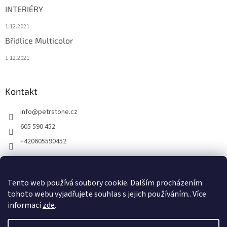
INTERIÉRY
1.12.2021
Břidlice Multicolor
1.12.2021
Kontakt
info
@
petrstone.cz
605 590 452
+420605590452
Facebook
Tento web používá soubory cookie. Dalším procházením
tohoto webu vyjadřujete souhlas s jejich používáním.. Více
informací
zde
.