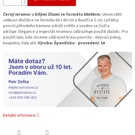
Černý mramor s bílými žílami ve formátu 60x60cm.
Univerzální
velikost dlaždice ve formátu 60 x 60 cm a tloušťce 2 cm.
Leštěný
povrch přírodního kamene odráží světlo a snadno se čistí a
udržuje.
Elegance a majestát mramoru zdůrazňuje použití dlaždic.
Pro
použití tam, kde chceme zdůraznit krásu povrchu - obývací pokoj,
koupelna, hala atd.
Výroba: Španělsko - provedení: 1A
Detailní informace