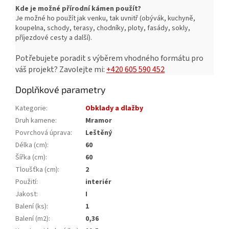
Kde je možné přírodní kámen použít?
Je možné ho použít jak venku, tak uvnitř (obývák, kuchyně,
koupelna, schody, terasy, chodníky, ploty, fasády, sokly,
příjezdové cesty a další).
Potřebujete poradit s výběrem vhodného formátu pro
váš projekt?
Zavolejte mi:
+420 605 590 452
Doplňkové parametry
Kategorie
:
Obklady a dlažby
Druh kamene
:
Mramor
Povrchová úprava
:
Leštěný
Délka (cm)
:
60
Šířka (cm)
:
60
Tloušťka (cm)
:
2
Použití
:
interiér
Jakost
:
I
Balení (ks)
:
1
Balení (m2)
:
0,36