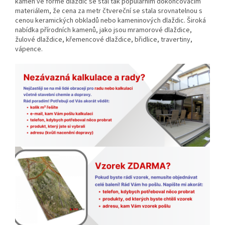
kámen ve formě dlaždic se stal tak populárním dokončovacím
materiálem, že cena za metr čtvereční se stala srovnatelnou s
cenou keramických obkladů nebo kameninových dlaždic.
Široká
nabídka
přírodních kamenů, jako jsou mramorové dlaždice,
žulové dlaždice, křemencové dlaždice, břidlice, travertiny,
vápence.