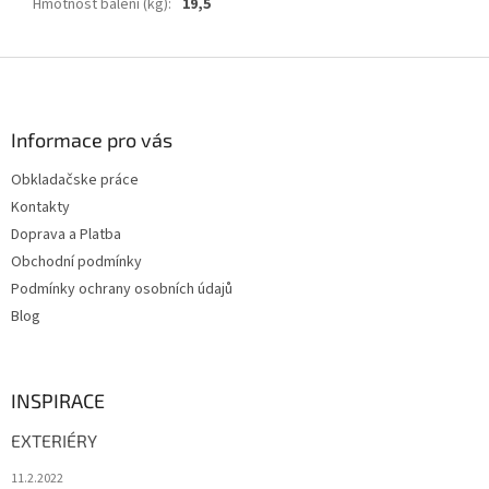
Hmotnost balení (kg)
:
19,5
Z
á
p
a
Informace pro vás
t
Obkladačske práce
í
Kontakty
Doprava a Platba
Obchodní podmínky
Podmínky ochrany osobních údajů
Blog
INSPIRACE
EXTERIÉRY
11.2.2022