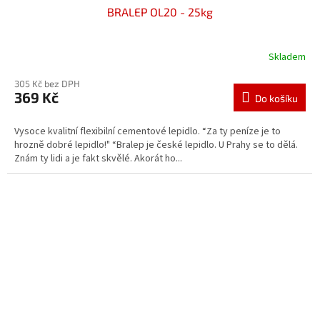
BRALEP OL20 - 25kg
Skladem
305 Kč bez DPH
369 Kč
Do košíku
Vysoce kvalitní flexibilní cementové lepidlo. “Za ty peníze je to
hrozně dobré lepidlo!" “Bralep je české lepidlo. U Prahy se to dělá.
Znám ty lidi a je fakt skvělé. Akorát ho...