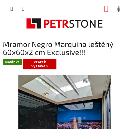
Přejít
NÁKUP
na
obsah
KOŠÍK
Mramor Negro Marquina leštěný
60x60x2 cm Exclusive!!!
Novinka
Vzorek
vystaven