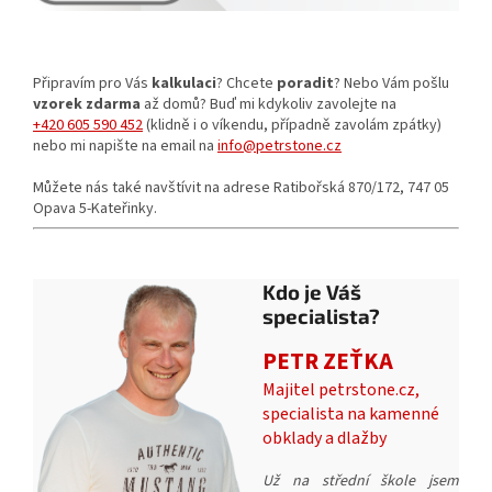
Připravím pro Vás
kalkulaci
? Chcete
poradit
? Nebo Vám pošlu
vzorek zdarma
až domů? Buď mi kdykoliv zavolejte na
+420 605 590 452
(klidně i o víkendu, případně zavolám zpátky)
nebo mi napište na email na
info@petrstone.cz
Můžete nás také navštívit na adrese Ratibořská 870/172, 747 05
Opava 5-Kateřinky.
Kdo je Váš
specialista?
PETR ZEŤKA
Majitel petrstone.cz,
specialista na kamenné
obklady a dlažby
Už na střední škole jsem