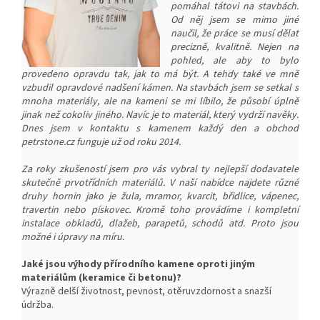
pomáhal tátovi na stavbách.
Od něj jsem se mimo jiné
naučil, že práce se musí dělat
precizně, kvalitně. Nejen na
pohled, ale aby to bylo
provedeno opravdu tak, jak to má být. A tehdy také ve mně
vzbudil opravdové nadšení kámen. Na stavbách jsem se setkal s
mnoha materiály, ale na kameni se mi líbilo, že působí úplně
jinak než cokoliv jiného. Navíc je to materiál, který vydrží navěky.
Dnes jsem v kontaktu s kamenem každý den a obchod
petrstone.cz funguje už od roku 2014.
Za roky zkušeností jsem pro vás vybral ty nejlepší dodavatele
skutečně prvotřídních materiálů. V naší nabídce najdete různé
druhy hornin jako je žula, mramor, kvarcit, břidlice, vápenec,
travertin nebo pískovec. Kromě toho provádíme i kompletní
instalace obkladů, dlažeb, parapetů, schodů atd. Proto jsou
možné i úpravy na míru.
Jaké jsou výhody přírodního kamene oproti jiným
materiálům (keramice či betonu)?
Výrazně delší životnost, pevnost, o
těruvzdornost a snazší
ú
držba.