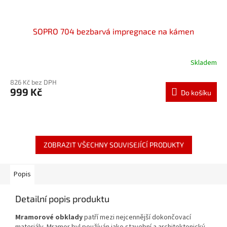
SOPRO 704 bezbarvá impregnace na kámen
Skladem
826 Kč bez DPH
999 Kč
Do košíku
ZOBRAZIT VŠECHNY SOUVISEJÍCÍ PRODUKTY
Popis
Detailní popis produktu
Mramorové obklady
patří mezi nejcennější dokončovací
materiály. Mramor byl používán jako stavební a architektonický