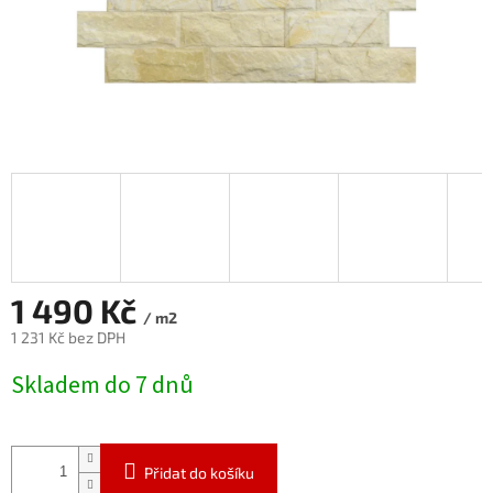
1 490 Kč
/ m2
1 231 Kč bez DPH
Měrná
Skladem do 7 dnů
cena:
Přidat do košíku