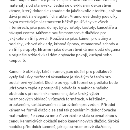
materiál již od starověku. Jedná se o exkluzivní dekorativní
kámen, který dokonale zapadne do jakéhokoliv interiéru, což mu
dává prestiž a elegantní charakter. Mramorové desky jsou díky
svým estetickým vlastnostem běžně používány ve všech
interiérech, jako jsou: domy, byty, hotely, kostely, kanceláře a
nákupní centra. Můžeme použít mramorové dlaždice pro
jakýkoliv vnitřní povrch. Používá se jako: kámen pro stěny a
podlahy, krbové obklady, krbové úpravy, mramorové schody a
vnitřní parapety.
Mramor
jako dekorativní kámen dodá eleganci
a originální vzhled v každém obývacím pokoji, kuchyni nebo
koupelně.
Kamenné obklady, také mramor, jsou ideální pro podlahové
vytápění. Díky možnosti akumulace je skvělým řešením pro
podlahové vytápění. Dlouho po vypnutí topení se podlaha bude
udržovat v teple a postupně ji odvádět. V nabídce našeho
obchodu s přírodním kamenem najdete široký výběr
mramorových obkladů v různých formátech, v leštěném,
broušeném, kartáčovaném a starožitném provedení. Přírodní
kámen ve formě dlaždic se stal tak populárním dokončovacím
materiálem, že cena za metr čtvereční se stala srovnatelnou s
cenou keramických obkladů nebo kameninových dlaždic. Široká
nabídka
přírodních kamenů, jako jsou mramorové dlaždice,