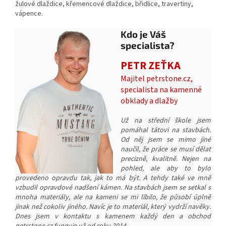
žulové dlaždice, křemencové dlaždice, břidlice, travertiny,
vápence.
Kdo je Váš
specialista?
PETR ZEŤKA
Majitel petrstone.cz,
specialista na kamenné
obklady a dlažby
Už na střední škole jsem
pomáhal tátovi na stavbách.
Od něj jsem se mimo jiné
naučil, že práce se musí dělat
precizně, kvalitně. Nejen na
pohled, ale aby to bylo
provedeno opravdu tak, jak to má být. A tehdy také ve mně
vzbudil opravdové nadšení kámen. Na stavbách jsem se setkal s
mnoha materiály, ale na kameni se mi líbilo, že působí úplně
jinak než cokoliv jiného. Navíc je to materiál, který vydrží navěky.
Dnes jsem v kontaktu s kamenem každý den a obchod