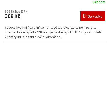
Skladem
305 Kč bez DPH
369 Kč
Do košíku
Vysoce kvalitní flexibilní cementové lepidlo. “Za ty peníze je to
hrozně dobré lepidlo!" “Bralep je české lepidlo. U Prahy se to dělá.
Znám ty lidi a je fakt skvělé. Akorát ho...