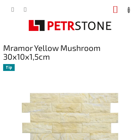
Přejít
NÁKUP
na
obsah
KOŠÍK
Mramor Yellow Mushroom
30x10x1,5cm
Tip