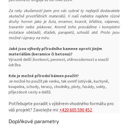
petrstone.cz funguje už od roku 2014.
Za roky zkušeností jsem pro vás vybral ty nejlepší dodavatele
skutečně prvotřídních materiálů. V naší nabídce najdete různé
druhy hornin jako je žula, mramor, kvarcit, břidlice, vápenec,
travertin nebo pískovec. Kromě toho provádíme i kompletní
instalace obkladů, dlažeb, parapetů, schodů atd. Proto jsou
možné i úpravy na míru.
Jaké jsou výhody přírodního kamene oproti jiným
materiálům (keramice či betonu)?
Výrazně delší životnost, pevnost, o
těruvzdornost a snazší
ú
držba.
Kde je možné přírodní kámen použít?
Je možné ho použít jak venku, tak uvnitř (obývák, kuchyně,
koupelna, schody, terasy, chodníky, ploty, fasády, sokly,
příjezdové cesty a další).
Potřebujete poradit s výběrem vhodného formátu pro
váš projekt?
Zavolejte mi:
+420 605 590 452
Doplňkové parametry