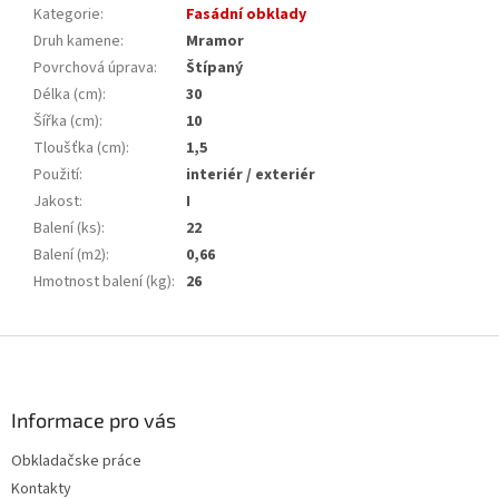
Kategorie
:
Fasádní obklady
Druh kamene
:
Mramor
Povrchová úprava
:
Štípaný
Délka (cm)
:
30
Šířka (cm)
:
10
Tloušťka (cm)
:
1,5
Použití
:
interiér / exteriér
Jakost
:
I
Balení (ks)
:
22
Balení (m2)
:
0,66
Hmotnost balení (kg)
:
26
Z
á
p
a
Informace pro vás
t
Obkladačske práce
í
Kontakty