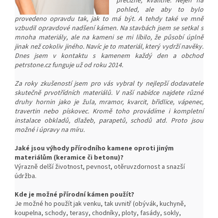
precizně, kvalitně. Nejen na
pohled, ale aby to bylo
provedeno opravdu tak, jak to má být. A tehdy také ve mně
vzbudil opravdové nadšení kámen. Na stavbách jsem se setkal s
mnoha materiály, ale na kameni se mi líbilo, že působí úplně
jinak než cokoliv jiného. Navíc je to materiál, který vydrží navěky.
Dnes jsem v kontaktu s kamenem každý den a obchod
petrstone.cz funguje už od roku 2014.
Za roky zkušeností jsem pro vás vybral ty nejlepší dodavatele
skutečně prvotřídních materiálů. V naší nabídce najdete různé
druhy hornin jako je žula, mramor, kvarcit, břidlice, vápenec,
travertin nebo pískovec. Kromě toho provádíme i kompletní
instalace obkladů, dlažeb, parapetů, schodů atd. Proto jsou
možné i úpravy na míru.
Jaké jsou výhody přírodního kamene oproti jiným
materiálům (keramice či betonu)?
Výrazně delší životnost, pevnost, o
těruvzdornost a snazší
ú
držba.
Kde je možné přírodní kámen použít?
Je možné ho použít jak venku, tak uvnitř (obývák, kuchyně,
koupelna, schody, terasy, chodníky, ploty, fasády, sokly,