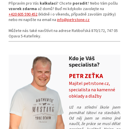
Připravím pro Vás
kalkulaci
? Chcete
poradit
? Nebo Vám pošlu
vzorek zdarma
až domů? Buď mi kdykoliv zavolejte na
+420 605 590 452
(klidně i o víkendu, případně zavolám zpátky)
nebo mi napište na email na
info@petrstone.cz
Můžete nás také navštívit na adrese Ratibořská 870/172, 747 05
Opava 5-Kateřinky.
Kdo je Váš
specialista?
PETR ZEŤKA
Majitel petrstone.cz,
specialista na kamenné
obklady a dlažby
Už na střední škole jsem
pomáhal tátovi na stavbách.
Od něj jsem se mimo jiné
naučil, že práce se musí dělat