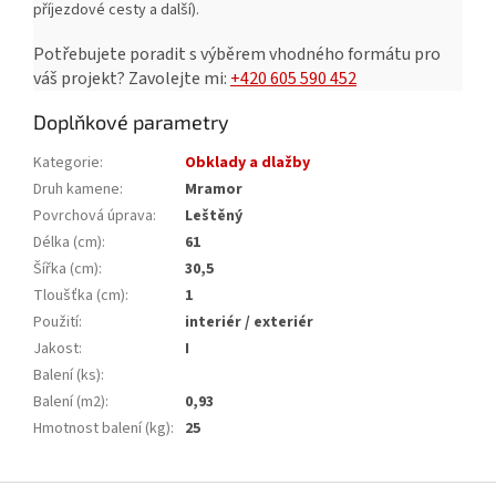
příjezdové cesty a další).
Potřebujete poradit s výběrem vhodného formátu pro
váš projekt?
Zavolejte mi:
+420 605 590 452
Doplňkové parametry
Kategorie
:
Obklady a dlažby
Druh kamene
:
Mramor
Povrchová úprava
:
Leštěný
Délka (cm)
:
61
Šířka (cm)
:
30,5
Tloušťka (cm)
:
1
Použití
:
interiér / exteriér
Jakost
:
I
Balení (ks)
:
Balení (m2)
:
0,93
Hmotnost balení (kg)
:
25
Z