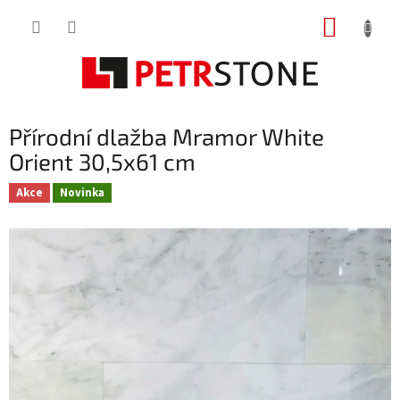
Přejít
NÁKUP
na
obsah
KOŠÍK
Přírodní dlažba Mramor White
Orient 30,5x61 cm
Akce
Novinka