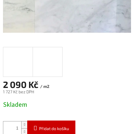
2 090 Kč
/ m2
1 727 Kč bez DPH
Měrná
Skladem
cena:
Přidat do košíku