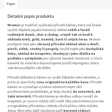
Popis
Detailní popis produktu
Mramor
je tradičně využívaný přírodní kámen, který má široké
využití. Najdete jej jako kamenný obklad
soklů a fasád
rodinných domů, chat a chalup, stejně tak se hodí k
obkladu krbů, grilů, komínů, barů či celých teras.
Mramor
použijete také jako
okrasný přírodní obklad oken a dveří,
plotů, zídek, studny či pergoly.
Využití najde jako
kuchyňská
linka, obklad do koupelen, vhodný je i jako dlažba na
podlahu s vytápěním
pro výborné tepelné vlastnosti. U všech
kamenů do exteriéru doporučujeme použít impregnaci, která
zabrání pozdějším výkvětům.
Přírodní obkladový kámen se vyrábí štípáním nebo lámáním, a
proto je specifický
svou originalitou každého kusu.
Přírodní
kámen se vyznačuje vysokou odolností nejen vůči
povětrnostním podmínkám, je tedy vhodný
do exteriérů, ale
také interiérů.
Přírodní kámen je skvělou volbou rovněž do
koupelen, je vysoce odolný vůči vodě. Díky plastickému povrchu
a originálnímu přírodnímu vzhledu oživí každou stěnu Vašeho
domu. Mezi jeho další vlastnosti patří
barevná stálost,