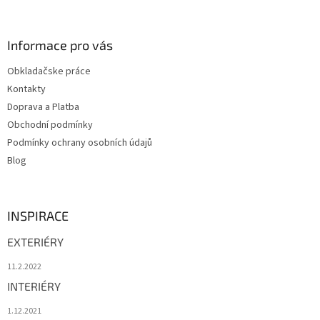
á
p
a
Informace pro vás
t
Obkladačske práce
í
Kontakty
Doprava a Platba
Obchodní podmínky
Podmínky ochrany osobních údajů
Blog
INSPIRACE
EXTERIÉRY
11.2.2022
INTERIÉRY
1.12.2021