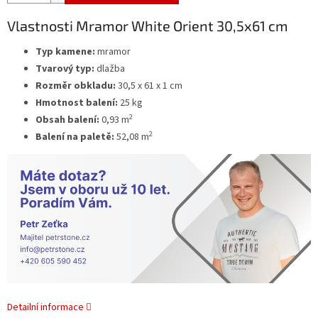
Vlastnosti Mramor White Orient 30,5x61 cm
Typ kamene:
mramor
Tvarový typ:
dlažba
Rozměr obkladu:
30,5 x 61 x 1 cm
Hmotnost balení:
25 kg
2
Obsah balení:
0,93 m
2
Balení na paletě:
52,08 m
Detailní informace