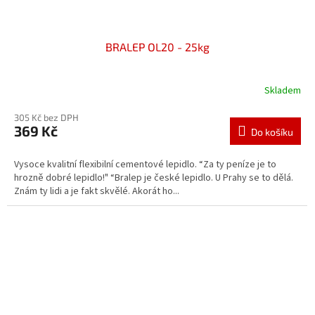
BRALEP OL20 - 25kg
Skladem
305 Kč bez DPH
369 Kč
Do košíku
Vysoce kvalitní flexibilní cementové lepidlo. “Za ty peníze je to
hrozně dobré lepidlo!" “Bralep je české lepidlo. U Prahy se to dělá.
Znám ty lidi a je fakt skvělé. Akorát ho...