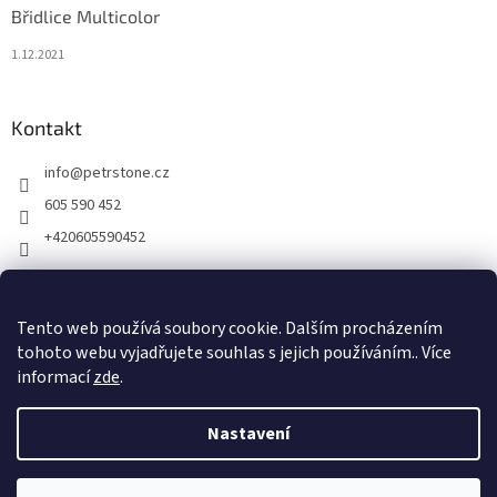
Břidlice Multicolor
1.12.2021
Kontakt
info
@
petrstone.cz
605 590 452
+420605590452
Facebook
Tento web používá soubory cookie. Dalším procházením
tohoto webu vyjadřujete souhlas s jejich používáním.. Více
informací
zde
.
Nastavení
Vytvořil Shoptet