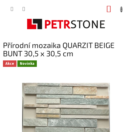
Přejít
NÁKUP
na
obsah
KOŠÍK
Přírodní mozaika QUARZIT BEIGE
BUNT 30,5 x 30,5 cm
Akce
Novinka