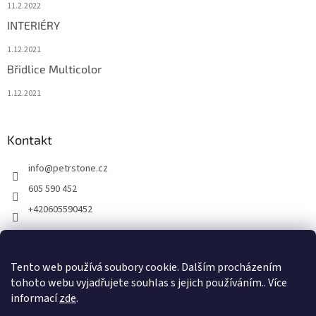
11.2.2022
INTERIÉRY
1.12.2021
Břidlice Multicolor
1.12.2021
Kontakt
info
@
petrstone.cz
605 590 452
+420605590452
Facebook
Tento web používá soubory cookie. Dalším procházením
tohoto webu vyjadřujete souhlas s jejich používáním.. Více
informací
zde
.