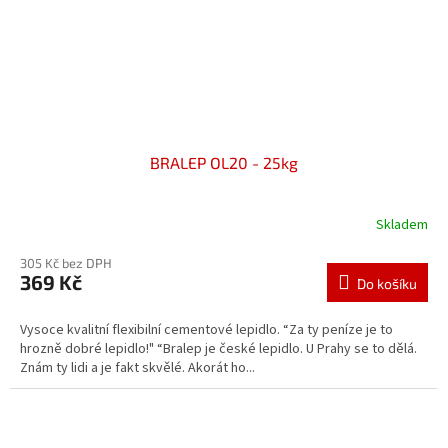
BRALEP OL20 - 25kg
Skladem
305 Kč bez DPH
369 Kč
Do košíku
Vysoce kvalitní flexibilní cementové lepidlo. “Za ty peníze je to
hrozně dobré lepidlo!" “Bralep je české lepidlo. U Prahy se to dělá.
Znám ty lidi a je fakt skvělé. Akorát ho...