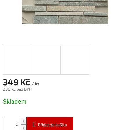
349 Kč
/ ks
288 Kč bez DPH
Měrná
Skladem
cena:
Přidat do košíku