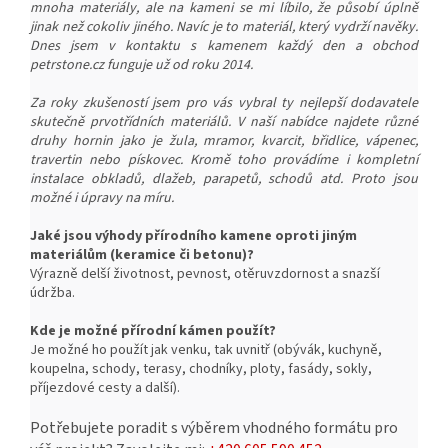
mnoha materiály, ale na kameni se mi líbilo, že působí úplně
jinak než cokoliv jiného. Navíc je to materiál, který vydrží navěky.
Dnes jsem v kontaktu s kamenem každý den a obchod
petrstone.cz funguje už od roku 2014.
Za roky zkušeností jsem pro vás vybral ty nejlepší dodavatele
skutečně prvotřídních materiálů. V naší nabídce najdete různé
druhy hornin jako je žula, mramor, kvarcit, břidlice, vápenec,
travertin nebo pískovec. Kromě toho provádíme i kompletní
instalace obkladů, dlažeb, parapetů, schodů atd. Proto jsou
možné i úpravy na míru.
Jaké jsou výhody přírodního kamene oproti jiným
materiálům (keramice či betonu)?
Výrazně delší životnost, pevnost, o
těruvzdornost a snazší
ú
držba.
Kde je možné přírodní kámen použít?
Je možné ho použít jak venku, tak uvnitř (obývák, kuchyně,
koupelna, schody, terasy, chodníky, ploty, fasády, sokly,
příjezdové cesty a další).
Potřebujete poradit s výběrem vhodného formátu pro