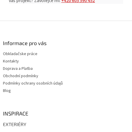
váš projekt?
Zavolejte mi:
+420 605 590 452
Z
á
p
a
Informace pro vás
t
Obkladačske práce
í
Kontakty
Doprava a Platba
Obchodní podmínky
Podmínky ochrany osobních údajů
Blog
INSPIRACE
EXTERIÉRY