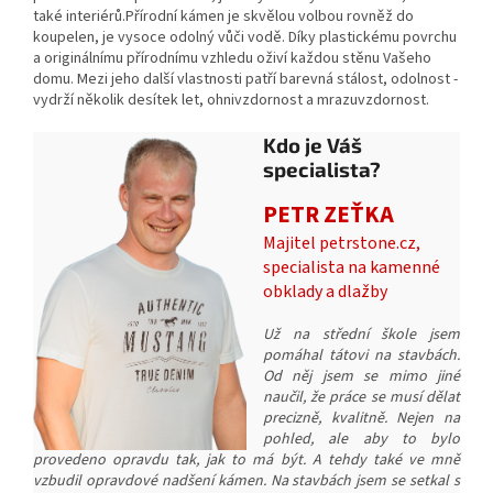
také interiérů.Přírodní kámen
je skvělou volbou rovněž do
koupelen, je vysoce odolný vůči vodě. Díky plastickému povrchu
a originálnímu přírodnímu vzhledu oživí každou stěnu Vašeho
domu. Mezi jeho další vlastnosti patří barevná stálost, odolnost -
vydrží několik desítek let, ohnivzdornost a mrazuvzdornost.
Kdo je Váš
specialista?
PETR ZEŤKA
Majitel petrstone.cz,
specialista na kamenné
obklady a dlažby
Už na střední škole jsem
pomáhal tátovi na stavbách.
Od něj jsem se mimo jiné
naučil, že práce se musí dělat
precizně, kvalitně. Nejen na
pohled, ale aby to bylo
provedeno opravdu tak, jak to má být. A tehdy také ve mně
vzbudil opravdové nadšení kámen. Na stavbách jsem se setkal s