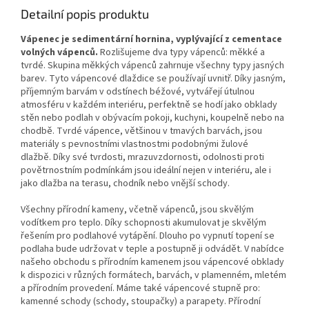
Detailní popis produktu
Vápenec je sedimentární hornina, vyplývající z cementace
volných vápenců.
Rozlišujeme dva typy vápenců: měkké a
tvrdé. Skupina měkkých vápenců zahrnuje všechny typy jasných
barev. Tyto vápencové dlaždice se používají uvnitř. Díky jasným,
příjemným barvám v odstínech béžové, vytvářejí útulnou
atmosféru v každém interiéru, perfektně se hodí jako obklady
stěn nebo podlah v obývacím pokoji, kuchyni, koupelně nebo na
chodbě. Tvrdé vápence, většinou v tmavých barvách, jsou
materiály s pevnostními vlastnostmi podobnými žulové
dlažbě. Díky své tvrdosti, mrazuvzdornosti, odolnosti proti
povětrnostním podmínkám jsou ideální nejen v interiéru, ale i
jako dlažba na terasu, chodník nebo vnější schody.
Všechny přírodní kameny, včetně vápenců, jsou skvělým
vodítkem pro teplo. Díky schopnosti akumulovat je skvělým
řešením pro podlahové vytápění. Dlouho po vypnutí topení se
podlaha bude udržovat v teple a postupně ji odvádět. V nabídce
našeho obchodu s přírodním kamenem jsou vápencové obklady
k dispozici v různých formátech, barvách, v plamenném, mletém
a přírodním provedení. Máme také vápencové stupně pro:
kamenné schody (schody, stoupačky) a parapety. Přírodní