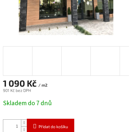
1 090 Kč
/ m2
901 Kč bez DPH
Měrná
Skladem do 7 dnů
cena:
Přidat do košíku