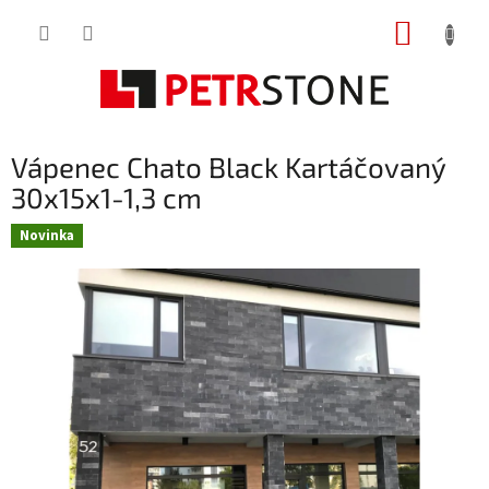
Přejít
NÁKUP
na
obsah
KOŠÍK
Vápenec Chato Black Kartáčovaný
30x15x1-1,3 cm
Novinka