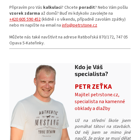
Připravím pro Vás
kalkulaci
? Chcete
poradit
? Nebo Vám pošlu
vzorek zdarma
až domů? Buď mi kdykoliv zavolejte na
+420 605 590 452
(klidně i o víkendu, případně zavolám zpátky)
nebo mi napište na email na
info@petrstone.cz
Můžete nás také navštívit na adrese Ratibořská 870/172, 747 05
Opava 5-Kateřinky.
Kdo je Váš
specialista?
PETR ZEŤKA
Majitel petrstone.cz,
specialista na kamenné
obklady a dlažby
Už na střední škole jsem
pomáhal tátovi na stavbách.
Od něj jsem se mimo jiné
naučil, že práce se musí dělat