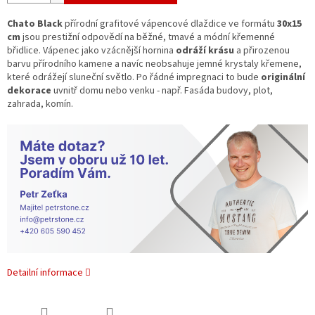
Chato Black
přírodní grafitové vápencové dlaždice ve formátu
30x15
cm
jsou prestižní odpovědí na běžné, tmavé a módní křemenné
břidlice. Vápenec jako vzácnější hornina
odráží krásu
a přirozenou
barvu přírodního kamene a navíc neobsahuje jemné krystaly křemene,
které odrážejí sluneční světlo. Po řádné impregnaci to bude
originální
dekorace
uvnitř domu nebo venku - např. Fasáda budovy, plot,
zahrada, komín.
Detailní informace