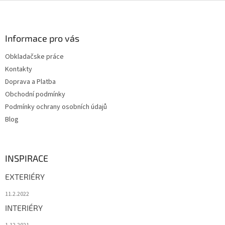
Z
á
p
a
Informace pro vás
t
Obkladačske práce
í
Kontakty
Doprava a Platba
Obchodní podmínky
Podmínky ochrany osobních údajů
Blog
INSPIRACE
EXTERIÉRY
11.2.2022
INTERIÉRY