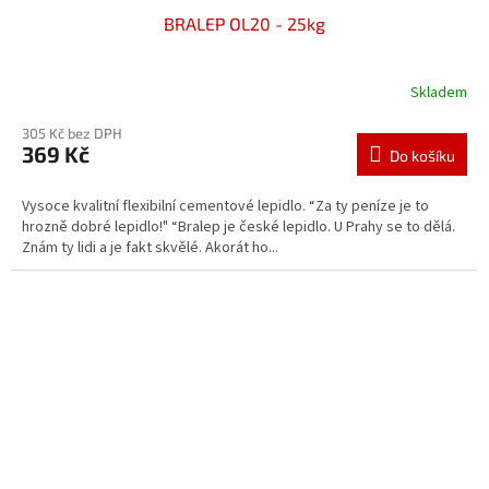
BRALEP OL20 - 25kg
Skladem
305 Kč bez DPH
369 Kč
Do košíku
Vysoce kvalitní flexibilní cementové lepidlo. “Za ty peníze je to
hrozně dobré lepidlo!" “Bralep je české lepidlo. U Prahy se to dělá.
Znám ty lidi a je fakt skvělé. Akorát ho...