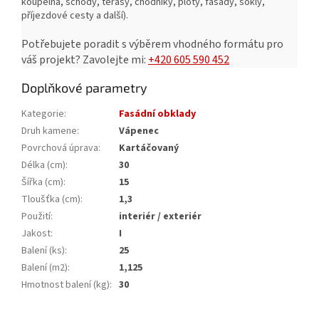
koupelna, schody, terasy, chodníky, ploty, fasády, sokly,
příjezdové cesty a další).
Potřebujete poradit s výběrem vhodného formátu pro
váš projekt?
Zavolejte mi:
+420 605 590 452
Doplňkové parametry
Kategorie
:
Fasádní obklady
Druh kamene
:
Vápenec
Povrchová úprava
:
Kartáčovaný
Délka (cm)
:
30
Šířka (cm)
:
15
Tloušťka (cm)
:
1,3
Použití
:
interiér / exteriér
Jakost
:
I
Balení (ks)
:
25
Balení (m2)
:
1,125
Hmotnost balení (kg)
:
30