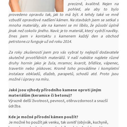
precizně, kvalitně. Nejen na
pohled, ale aby to bylo
provedeno opravdu tak, jak to má být. A tehdy také ve mně
vzbudil opravdové nadšení kámen. Na stavbách jsem se setkal s
mnoha materiály, ale na kameni se mi líbilo, že působí úplně
jinak než cokoliv jiného. Navíc je to materiál, který vydrží navěky.
Dnes jsem v kontaktu s kamenem každý den a obchod
petrstone.cz funguje už od roku 2014.
Za roky zkušeností jsem pro vás vybral ty nejlepší dodavatele
skutečně prvotřídních materiálů. V naší nabídce najdete různé
druhy hornin jako je žula, mramor, kvarcit, břidlice, vápenec,
travertin nebo pískovec. Kromě toho provádíme i kompletní
instalace obkladů, dlažeb, parapetů, schodů atd. Proto jsou
možné i úpravy na míru.
Jaké jsou výhody přírodního kamene oproti jiným
materiálům (keramice či betonu)?
Výrazně delší životnost, pevnost, o
těruvzdornost a snazší
ú
držba.
Kde je možné přírodní kámen použít?
Je možné ho použít jak venku, tak uvnitř (obývák, kuchyně,