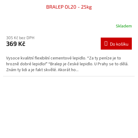
BRALEP OL20 - 25kg
Skladem
305 Kč bez DPH
369 Kč
Do košíku
Vysoce kvalitní flexibilní cementové lepidlo. “Za ty peníze je to
hrozně dobré lepidlo!" “Bralep je české lepidlo. U Prahy se to dělá.
Znám ty lidi a je fakt skvělé. Akorát ho...