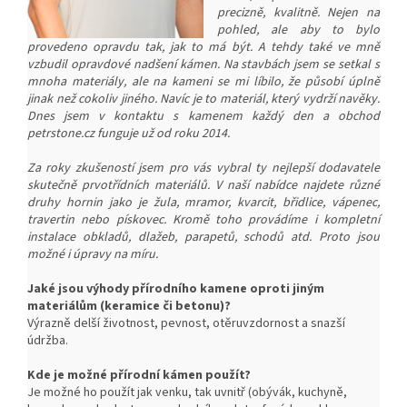
precizně, kvalitně. Nejen na
pohled, ale aby to bylo
provedeno opravdu tak, jak to má být. A tehdy také ve mně
vzbudil opravdové nadšení kámen. Na stavbách jsem se setkal s
mnoha materiály, ale na kameni se mi líbilo, že působí úplně
jinak než cokoliv jiného. Navíc je to materiál, který vydrží navěky.
Dnes jsem v kontaktu s kamenem každý den a obchod
petrstone.cz funguje už od roku 2014.
Za roky zkušeností jsem pro vás vybral ty nejlepší dodavatele
skutečně prvotřídních materiálů. V naší nabídce najdete různé
druhy hornin jako je žula, mramor, kvarcit, břidlice, vápenec,
travertin nebo pískovec. Kromě toho provádíme i kompletní
instalace obkladů, dlažeb, parapetů, schodů atd. Proto jsou
možné i úpravy na míru.
Jaké jsou výhody přírodního kamene oproti jiným
materiálům (keramice či betonu)?
Výrazně delší životnost, pevnost, o
těruvzdornost a snazší
ú
držba.
Kde je možné přírodní kámen použít?
Je možné ho použít jak venku, tak uvnitř (obývák, kuchyně,