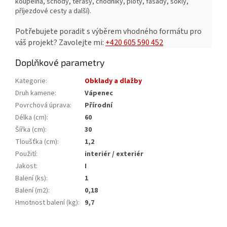
koupelna, schody, terasy, chodníky, ploty, fasády, sokly,
příjezdové cesty a další).
Potřebujete poradit s výběrem vhodného formátu pro
váš projekt?
Zavolejte mi:
+420 605 590 452
Doplňkové parametry
Kategorie
:
Obklady a dlažby
Druh kamene
:
Vápenec
Povrchová úprava
:
Přírodní
Délka (cm)
:
60
Šířka (cm)
:
30
Tloušťka (cm)
:
1,2
Použití
:
interiér / exteriér
Jakost
:
I
Balení (ks)
:
1
Balení (m2)
:
0,18
Hmotnost balení (kg)
:
9,7