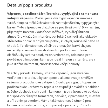
Detailní popis produktu
Vápenec je sedimentární hornina, vyplývající z cementace
volných vápenců.
Rozlišujeme dva typy vápenců: měkké a
tvrdé. Skupina měkkých vápenců zahrnuje všechny typy jasných
barev. Tyto vápencové dlaždice se používají uvnitř. Díky jasným,
příjemným barvám v odstínech béžové, vytvářejí útulnou
atmosféru v každém interiéru, perfektně se hodí jako obklady
stěn nebo podlah v obývacím pokoji, kuchyni, koupelně nebo na
chodbě. Tvrdé vápence, většinou v tmavých barvách, jsou
materiály s pevnostními vlastnostmi podobnými žulové
dlažbě. Díky své tvrdosti, mrazuvzdornosti, odolnosti proti
povětrnostním podmínkám jsou ideální nejen v interiéru, ale i
jako dlažba na terasu, chodník nebo vnější schody.
Všechny přírodní kameny, včetně vápenců, jsou skvělým
vodítkem pro teplo. Díky schopnosti akumulovat je skvělým
řešením pro podlahové vytápění. Dlouho po vypnutí topení se
podlaha bude udržovat v teple a postupně ji odvádět. V nabídce
našeho obchodu s přírodním kamenem jsou vápencové obklady
k dispozici v různých formátech, barvách, v plamenném, mletém
a přírodním provedení. Máme také vápencové stupně pro:
kamenné schody (schody, stoupačky) a parapety. Přírodní