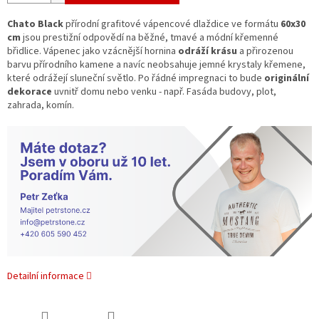
Chato Black
přírodní grafitové vápencové dlaždice ve formátu
60x30
cm
jsou prestižní odpovědí na běžné, tmavé a módní křemenné
břidlice. Vápenec jako vzácnější hornina
odráží krásu
a přirozenou
barvu přírodního kamene a navíc neobsahuje jemné krystaly křemene,
které odrážejí sluneční světlo. Po řádné impregnaci to bude
originální
dekorace
uvnitř domu nebo venku - např. Fasáda budovy, plot,
zahrada, komín.
Detailní informace