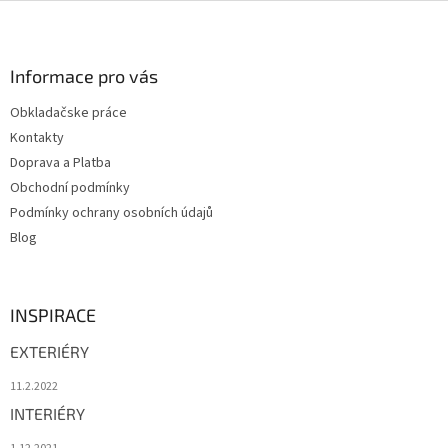
Z
á
p
a
Informace pro vás
t
Obkladačske práce
í
Kontakty
Doprava a Platba
Obchodní podmínky
Podmínky ochrany osobních údajů
Blog
INSPIRACE
EXTERIÉRY
11.2.2022
INTERIÉRY