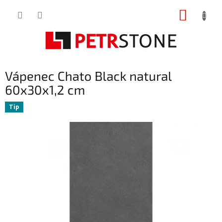
Přejít
NÁKUP
na
obsah
KOŠÍK
Vápenec Chato Black natural
60x30x1,2 cm
Tip