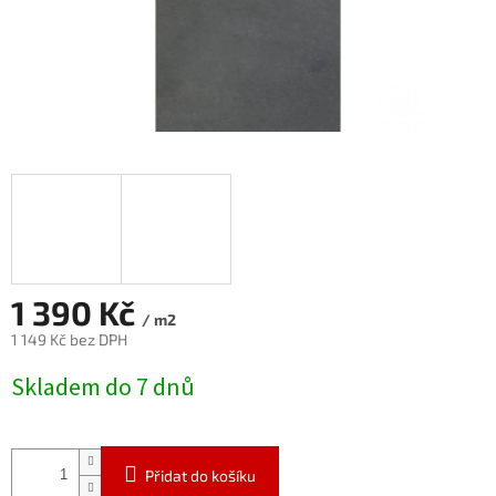
1 390 Kč
/ m2
1 149 Kč bez DPH
Měrná
Skladem do 7 dnů
cena:
Přidat do košíku