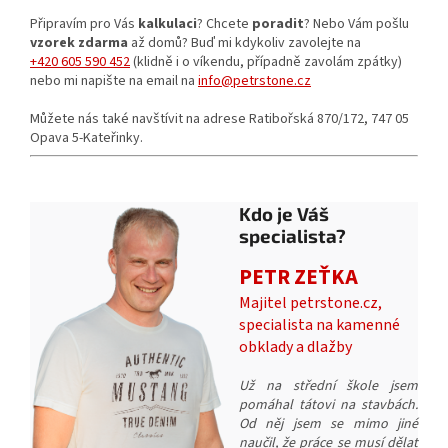
Připravím pro Vás
kalkulaci
? Chcete
poradit
? Nebo Vám pošlu
vzorek zdarma
až domů? Buď mi kdykoliv zavolejte na
+420 605 590 452
(klidně i o víkendu, případně zavolám zpátky)
nebo mi napište na email na
info@petrstone.cz
Můžete nás také navštívit na adrese Ratibořská 870/172, 747 05
Opava 5-Kateřinky.
Kdo je Váš
specialista?
PETR ZEŤKA
Majitel petrstone.cz,
specialista na kamenné
obklady a dlažby
Už na střední škole jsem
pomáhal tátovi na stavbách.
Od něj jsem se mimo jiné
naučil, že práce se musí dělat