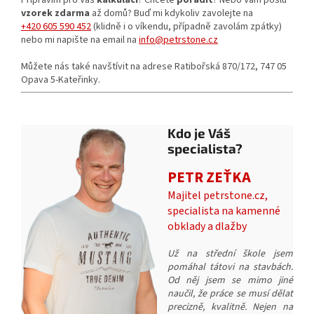
Připravím pro Vás
kalkulaci
? Chcete
poradit
? Nebo Vám pošlu
vzorek zdarma
až domů? Buď mi kdykoliv zavolejte na
+420 605 590 452
(klidně i o víkendu, případně zavolám zpátky)
nebo mi napište na email na
info@petrstone.cz
Můžete nás také navštívit na adrese Ratibořská 870/172, 747 05
Opava 5-Kateřinky.
Kdo je Váš
specialista?
PETR ZEŤKA
Majitel petrstone.cz,
specialista na kamenné
obklady a dlažby
Už na střední škole jsem
pomáhal tátovi na stavbách.
Od něj jsem se mimo jiné
naučil, že práce se musí dělat
precizně, kvalitně. Nejen na