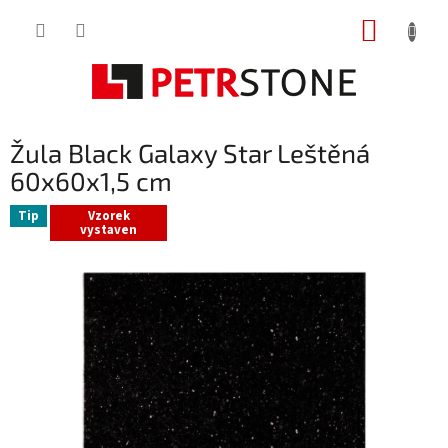
Přejít
NÁKUP
na
obsah
KOŠÍK
Žula Black Galaxy Star Leštěná
60x60x1,5 cm
Tip
Vzorek
vystaven