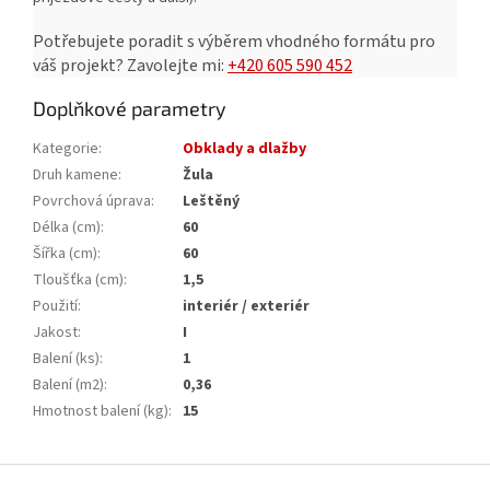
Potřebujete poradit s výběrem vhodného formátu pro
váš projekt?
Zavolejte mi:
+420 605 590 452
Doplňkové parametry
Kategorie
:
Obklady a dlažby
Druh kamene
:
Žula
Povrchová úprava
:
Leštěný
Délka (cm)
:
60
Šířka (cm)
:
60
Tloušťka (cm)
:
1,5
Použití
:
interiér / exteriér
Jakost
:
I
Balení (ks)
:
1
Balení (m2)
:
0,36
Hmotnost balení (kg)
:
15
Z