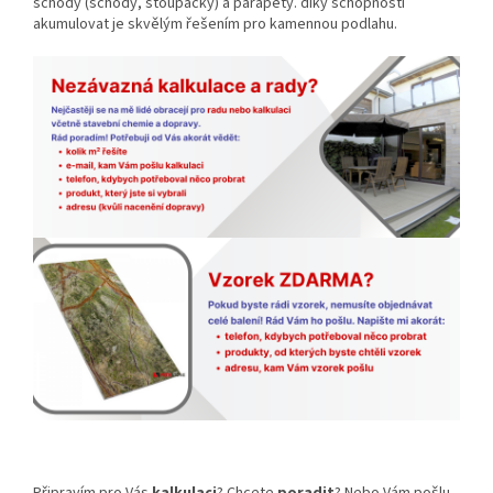
schody (schody, stoupačky) a parapety.
díky schopnosti
akumulovat je skvělým řešením pro kamennou podlahu.