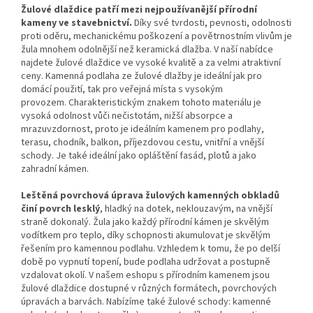
Žulové dlaždice patří mezi nejpoužívanější přírodní
kameny ve stavebnictví.
Díky své tvrdosti, pevnosti, odolnosti
proti oděru, mechanickému poškození a povětrnostním vlivům je
žula mnohem odolnější než keramická dlažba.
V naší nabídce
najdete žulové dlaždice ve vysoké kvalitě a za velmi atraktivní
ceny.
Kamenná podlaha ze žulové dlažby je ideální jak pro
domácí použití, tak pro veřejná místa s vysokým
provozem.
Charakteristickým znakem tohoto materiálu je
vysoká odolnost vůči nečistotám, nižší absorpce a
mrazuvzdornost, proto je ideálním kamenem pro podlahy,
terasu, chodník, balkon, příjezdovou cestu, vnitřní a vnější
schody.
Je také ideální jako opláštění fasád, plotů a jako
zahradní kámen.
Leštěná povrchová úprava žulových kamenných obkladů
činí povrch lesklý
, hladký na dotek, neklouzavým, na vnější
straně dokonalý.
Žula jako každý přírodní kámen je skvělým
vodítkem pro teplo, díky schopnosti akumulovat je skvělým
řešením pro kamennou podlahu.
Vzhledem k tomu, že po delší
době po vypnutí topení, bude podlaha udržovat a postupně
vzdalovat okolí.
V našem eshopu s přírodním kamenem jsou
žulové dlaždice dostupné v různých formátech, povrchových
úpravách a barvách.
Nabízíme také žulové schody: kamenné