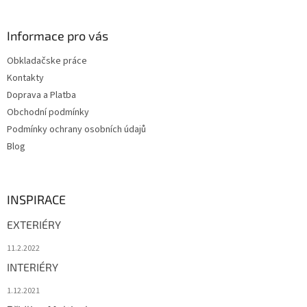
á
p
a
Informace pro vás
t
Obkladačske práce
í
Kontakty
Doprava a Platba
Obchodní podmínky
Podmínky ochrany osobních údajů
Blog
INSPIRACE
EXTERIÉRY
11.2.2022
INTERIÉRY
1.12.2021