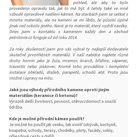
pohled, ale aby to bylo
provedeno opravdu tak, jak to má být. A tehdy také ve mně
vzbudil opravdové nadšení kámen. Na stavbách jsem se setkal s
mnoha materiály, ale na kameni se mi líbilo, že působí úplně
jinak než cokoliv jiného. Navíc je to materiál, který vydrží navěky.
Dnes jsem v kontaktu s kamenem každý den a obchod
petrstone.cz funguje už od roku 2014.
Za roky zkušeností jsem pro vás vybral ty nejlepší dodavatele
skutečně prvotřídních materiálů. V naší nabídce najdete různé
druhy hornin jako je žula, mramor, kvarcit, břidlice, vápenec,
travertin nebo pískovec. Kromě toho provádíme i kompletní
instalace obkladů, dlažeb, parapetů, schodů atd. Proto jsou
možné i úpravy na míru.
Jaké jsou výhody přírodního kamene oproti jiným
materiálům (keramice či betonu)?
Výrazně delší životnost, pevnost, o
těruvzdornost a snazší
ú
držba.
Kde je možné přírodní kámen použít?
Je možné ho použít jak venku, tak uvnitř (obývák, kuchyně,
koupelna, schody, terasy, chodníky, ploty, fasády, sokly,
příjezdové cesty a další).