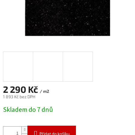
2 290 Kč
/ m2
1 893 Kč bez DPH
Měrná
Skladem do 7 dnů
cena:
Přidat do košíku