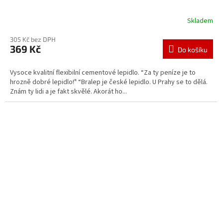
Skladem
305 Kč bez DPH
369 Kč
Do košíku
Vysoce kvalitní flexibilní cementové lepidlo. “Za ty peníze je to
hrozně dobré lepidlo!" “Bralep je české lepidlo. U Prahy se to dělá.
Znám ty lidi a je fakt skvělé. Akorát ho...