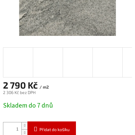
2 790 Kč
/ m2
2 306 Kč bez DPH
Měrná
Skladem do 7 dnů
cena:
Přidat do košíku