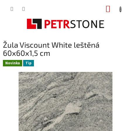
Přejít
NÁKUP
na
obsah
KOŠÍK
Žula Viscount White leštěná
60x60x1,5 cm
Novinka
Tip