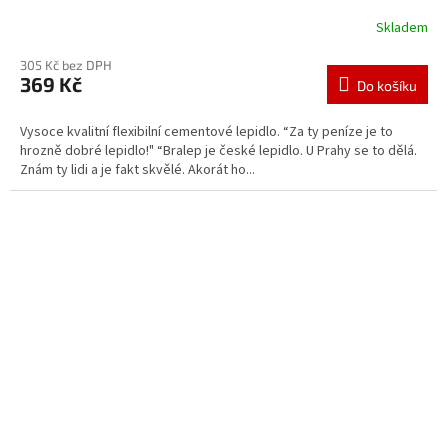
Skladem
305 Kč bez DPH
369 Kč
Do košíku
Vysoce kvalitní flexibilní cementové lepidlo. “Za ty peníze je to
hrozně dobré lepidlo!" “Bralep je české lepidlo. U Prahy se to dělá.
Znám ty lidi a je fakt skvělé. Akorát ho...