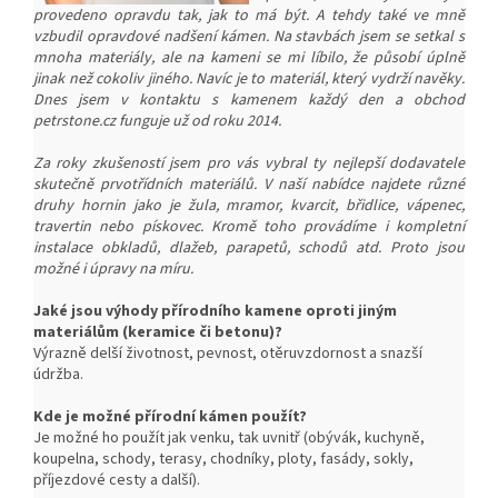
provedeno opravdu tak, jak to má být. A tehdy také ve mně
vzbudil opravdové nadšení kámen. Na stavbách jsem se setkal s
mnoha materiály, ale na kameni se mi líbilo, že působí úplně
jinak než cokoliv jiného. Navíc je to materiál, který vydrží navěky.
Dnes jsem v kontaktu s kamenem každý den a obchod
petrstone.cz funguje už od roku 2014.
Za roky zkušeností jsem pro vás vybral ty nejlepší dodavatele
skutečně prvotřídních materiálů. V naší nabídce najdete různé
druhy hornin jako je žula, mramor, kvarcit, břidlice, vápenec,
travertin nebo pískovec. Kromě toho provádíme i kompletní
instalace obkladů, dlažeb, parapetů, schodů atd. Proto jsou
možné i úpravy na míru.
Jaké jsou výhody přírodního kamene oproti jiným
materiálům (keramice či betonu)?
Výrazně delší životnost, pevnost, o
těruvzdornost a snazší
ú
držba.
Kde je možné přírodní kámen použít?
Je možné ho použít jak venku, tak uvnitř (obývák, kuchyně,
koupelna, schody, terasy, chodníky, ploty, fasády, sokly,
příjezdové cesty a další).