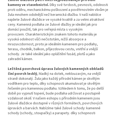
kameny ve stavebnictví.
Díky své tvrdosti, pevnosti, odolnosti
proti oděru, mechanickému poškození a povětrnostním vlivům je
žula mnohem odolnější než keramická dlažba.
V naší nabídce
najdete žulové dlaždice ve vysoké kvalitě a za velmi atraktivní
ceny.
Kamenná podlaha ze žulové dlažby je ideální jak pro
domácí použití, tak pro veřejná místa s vysokým
provozem.
Charakteristickým znakem tohoto materiálu je
vysoká odolnost vůči nečistotám, nižší absorpce a
mrazuvzdornost, proto je ideálním kamenem pro podlahy,
terasu, chodník, balkon, příjezdovou cestu, vnitřní a vnější
schody.
Je také ideální jako opláštění fasád, plotů a jako
zahradní kámen.
Leštěná povrchová úprava žulových kamenných obkladů
činí povrch lesklý
, hladký na dotek, neklouzavým, na vnější
straně dokonalý.
Žula jako každý přírodní kámen je skvělým
vodítkem pro teplo, díky schopnosti akumulovat je skvělým
řešením pro kamennou podlahu.
Vzhledem k tomu, že po delší
době po vypnutí topení, bude podlaha udržovat a postupně
vzdalovat okolí.
V našem eshopu s přírodním kamenem jsou
žulové dlaždice dostupné v různých formátech, povrchových
úpravách a barvách.
Nabízíme také žulové schody: kamenné
schody (schody, stoupačky) a parapety.
díky schopnosti