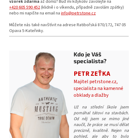
vzorek zdarma
až domů? Buď mi kdykoliv zavolejte na
+420 605 590 452
(klidně i o víkendu, případně zavolám zpátky)
nebo mi napište na email na
info@petrstone.cz
Můžete nás také navštívit na adrese Ratibořská 870/172, 747 05
Opava 5-Kateřinky.
Kdo je Váš
specialista?
PETR ZEŤKA
Majitel petrstone.cz,
specialista na kamenné
obklady a dlažby
Už na střední škole jsem
pomáhal tátovi na stavbách.
Od něj jsem se mimo jiné
naučil, že práce se musí dělat
precizně, kvalitně. Nejen na
pohled, ale aby to bylo