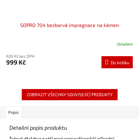
SOPRO 704 bezbarvá impregnace na kámen
Skladem
826 Kč bez DPH
999 Kč
Do košíku
ZOBRAZIT VŠECHNY SOUVISEJÍCÍ PRODUKTY
Popis
Detailní popis produktu
Žulové dlaždice patří mezi nejpoužívanější přírodní