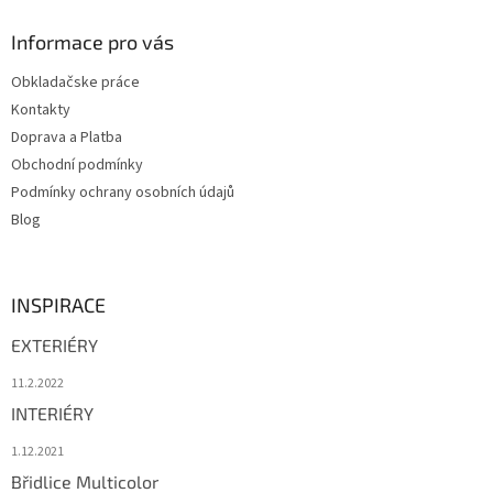
p
a
Informace pro vás
t
Obkladačske práce
í
Kontakty
Doprava a Platba
Obchodní podmínky
Podmínky ochrany osobních údajů
Blog
INSPIRACE
EXTERIÉRY
11.2.2022
INTERIÉRY
1.12.2021
Břidlice Multicolor