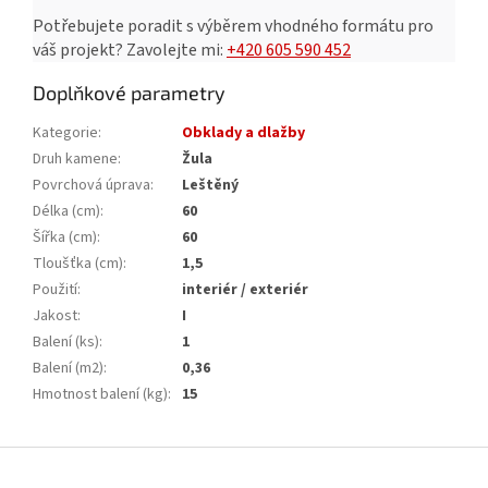
Potřebujete poradit s výběrem vhodného formátu pro
váš projekt?
Zavolejte mi:
+420 605 590 452
Doplňkové parametry
Kategorie
:
Obklady a dlažby
Druh kamene
:
Žula
Povrchová úprava
:
Leštěný
Délka (cm)
:
60
Šířka (cm)
:
60
Tloušťka (cm)
:
1,5
Použití
:
interiér / exteriér
Jakost
:
I
Balení (ks)
:
1
Balení (m2)
:
0,36
Hmotnost balení (kg)
:
15
Z
á