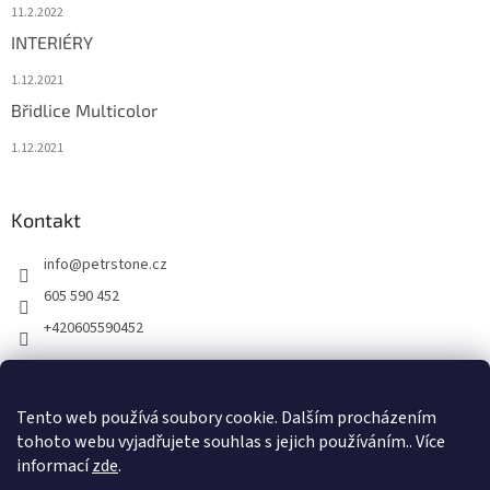
11.2.2022
INTERIÉRY
1.12.2021
Břidlice Multicolor
1.12.2021
Kontakt
info
@
petrstone.cz
605 590 452
+420605590452
Facebook
Tento web používá soubory cookie. Dalším procházením
tohoto webu vyjadřujete souhlas s jejich používáním.. Více
informací
zde
.