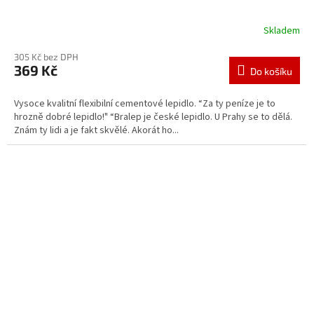
Skladem
305 Kč bez DPH
369 Kč
Do košíku
Vysoce kvalitní flexibilní cementové lepidlo. “Za ty peníze je to
hrozně dobré lepidlo!" “Bralep je české lepidlo. U Prahy se to dělá.
Znám ty lidi a je fakt skvělé. Akorát ho...