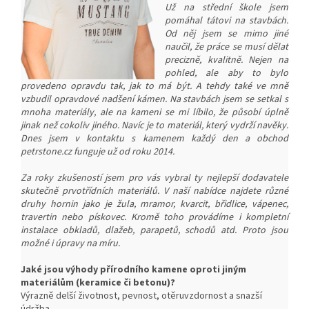
Už na střední škole jsem
pomáhal tátovi na stavbách.
Od něj jsem se mimo jiné
naučil, že práce se musí dělat
precizně, kvalitně. Nejen na
pohled, ale aby to bylo
provedeno opravdu tak, jak to má být. A tehdy také ve mně
vzbudil opravdové nadšení kámen. Na stavbách jsem se setkal s
mnoha materiály, ale na kameni se mi líbilo, že působí úplně
jinak než cokoliv jiného. Navíc je to materiál, který vydrží navěky.
Dnes jsem v kontaktu s kamenem každý den a obchod
petrstone.cz funguje už od roku 2014.
Za roky zkušeností jsem pro vás vybral ty nejlepší dodavatele
skutečně prvotřídních materiálů. V naší nabídce najdete různé
druhy hornin jako je žula, mramor, kvarcit, břidlice, vápenec,
travertin nebo pískovec. Kromě toho provádíme i kompletní
instalace obkladů, dlažeb, parapetů, schodů atd. Proto jsou
možné i úpravy na míru.
Jaké jsou výhody přírodního kamene oproti jiným
materiálům (keramice či betonu)?
Výrazně delší životnost, pevnost, o
těruvzdornost a snazší
ú
držba.