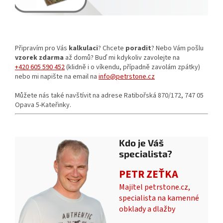
Připravím pro Vás
kalkulaci
? Chcete
poradit
? Nebo Vám pošlu
vzorek zdarma
až domů? Buď mi kdykoliv zavolejte na
+420 605 590 452
(klidně i o víkendu, případně zavolám zpátky)
nebo mi napište na email na
info@petrstone.cz
Můžete nás také navštívit na adrese Ratibořská 870/172, 747 05
Opava 5-Kateřinky.
Kdo je Váš
specialista?
PETR ZEŤKA
Majitel petrstone.cz,
specialista na kamenné
obklady a dlažby