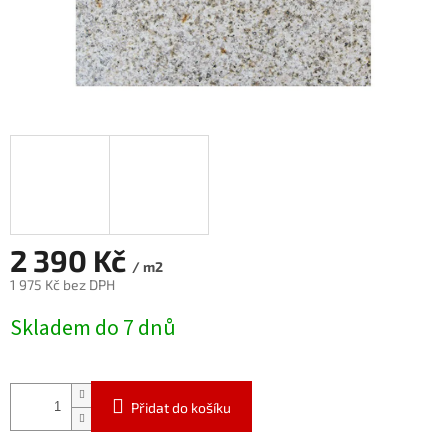
2 390 Kč
/ m2
1 975 Kč bez DPH
Měrná
Skladem do 7 dnů
cena:
Přidat do košíku