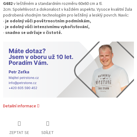
G682
v leštěném a standardním rozměru 60x60 cm a tl.
2cm.
Spolehlivost a dokonalost v každém aspektu.
Vysoce kvalitní žula
podrobená vhodným technologiím pro leštěný a lesklý povrch.
Navíc:
-
je
odolný vůči povětrnostním podmínkám,
-
je odolný
vůči intenzivnímu vykořisťování,
-
snadno se udržuje v čistotě.
Detailní informace
ZEPTAT SE
SDÍLET