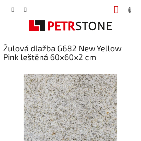
Přejít
NÁKUP
na
obsah
KOŠÍK
Žulová dlažba G682 New Yellow
Pink leštěná 60x60x2 cm