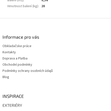
Balení (m2)
:
0,36
Hmotnost balení (kg)
:
20
Z
á
p
a
Informace pro vás
t
Obkladačske práce
í
Kontakty
Doprava a Platba
Obchodní podmínky
Podmínky ochrany osobních údajů
Blog
INSPIRACE
EXTERIÉRY