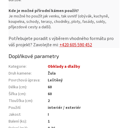
Kde je možné přírodní kámen použít?
Je možné ho použít jak venku, tak uvnitř (obývák, kuchyně,
koupelna, schody, terasy, chodníky, ploty, fasády, sokly,
příjezdové cesty a další).
Potřebujete poradit s výběrem vhodného formátu pro
váš projekt?
Zavolejte mi:
+420 605 590 452
Doplňkové parametry
Kategorie
:
Obklady a dlažby
Druh kamene
:
Žula
Povrchová úprava
:
Leštěný
Délka (cm)
:
60
Šířka (cm)
:
60
Tloušťka (cm)
:
2
Použití
:
interiér / exteriér
Jakost
:
I
Balení (ks)
:
1