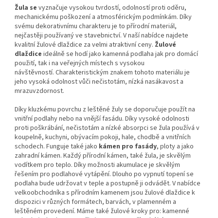
Žula se
vyznačuje vysokou tvrdostí, odolností proti oděru,
mechanickému poškození a atmosférickým podmínkám.
Díky
svému dekorativnímu charakteru je to přírodní materiál,
nejčastěji používaný ve stavebnictví.
V naší nabídce najdete
kvalitní žulové dlaždice za velmi atraktivní ceny.
Žulové
dlaždice
i
deálně se hodí jako kamenná podlaha jak pro domácí
použití, tak i na veřejných místech s vysokou
návštěvností.
Charakteristickým znakem tohoto materiálu je
jeho vysoká odolnost vůči nečistotám, nízká nasákavost a
mrazuvzdornost.
Díky kluzkému povrchu z leštěné žuly se doporučuje použít na
vnitřní podlahy nebo na vnější fasádu.
Díky vysoké odolnosti
proti poškrábání, nečistotám a nízké absorpci se žula používá v
koupelně, kuchyni, obývacím pokoji, hale, chodbě a vnitřních
schodech.
Funguje také jako
kámen pro fasády
, ploty a jako
zahradní kámen.
Každý přírodní kámen, také žula, je skvělým
vodítkem pro teplo.
Díky možnosti akumulace je skvělým
řešením pro podlahové vytápění.
Dlouho po vypnutí topení se
podlaha bude udržovat v teple a postupně ji odvádět.
V nabídce
velkoobchodníka s přírodním kamenem jsou žulové dlaždice k
dispozici v různých formátech, barvách, v plamenném a
leštěném provedení.
Máme také žulové kroky pro: kamenné